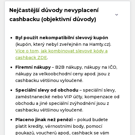
Nejčastější důvody nevyplacení
cashbacku (objektivní důvody)
Byl použit nekompatibilní slevový kupón
(kupón, který nebyl zveřejněn na Hamty.cz).
Více o tom, jak kombinovat slevové kódy a
cashback ZDE
.
Firemní nákupy
– B2B nákupy, nákupy na IČO,
nákupy za velkoobchodní ceny apod. jsou z
cashbacku většinou vyloučené.
Speciální slevy od obchodu
– speciální slevy,
zaměstnanecké nebo VIP účty, kompenzace od
obchodu a jiné speciální zvýhodnění jsou z
cashbacku většinou vyloučené.
Placeno jinak než penězi
– pokud budete
platit kredity, věrnostními body, pomocí
poukazů, voucherů apod., cashback se vám