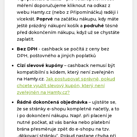
měření doporučujeme kliknout na odkaz z
webu Hamty.cz (nebo z Připomínáčku) raději i
vícekrát.
Poprvé
na začátku nákupu, kdy máte
ještě prázdný nákupní košík a
podruhé
těsně
před dokončením nákupu, když už se chystáte
zaplatit.
Bez DPH
- cashback se počítá z ceny bez
DPH, poštovného a jiných poplatků
Cizí slevové kupóny
– cashback nemusí být
kompatibilní s kódem, který není zveřejněn
na Hamty.cz.
Jak postupovat správně, pokud
chcete využít slevový kupón, který není
zveřejněn na Hamty.cz?
Řádně dokončená objednávka
– ujistěte se,
že se stránky e-shopu kompletně načetly, a to
i po dokončení nákupu. Např. při placení je
nutné počkat, až vás banka nebo platební
brána přesměruje zpět do e-shopu na tzv.
„děkovací stránku“. Pokud nastane chyba při