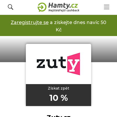
Zaregistrujte se
a získejte dnes navíc 50
Přihlásit se
Kč
Registrovat
Obchody
Kupóny a slevy
Získat zpět
10 %
Jak to funguje
Dárkové karty s cashbackem