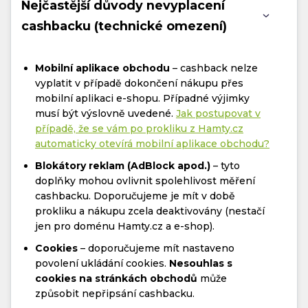
Nejčastější důvody nevyplacení
cashbacku (technické omezení)
Mobilní aplikace obchodu
– cashback nelze
vyplatit v případě dokončení nákupu přes
mobilní aplikaci e-shopu. Případné výjimky
musí být výslovně uvedené.
Jak postupovat v
případě, že se vám po prokliku z Hamty.cz
automaticky otevírá mobilní aplikace obchodu?
Blokátory reklam (AdBlock apod.)
– tyto
doplňky mohou ovlivnit spolehlivost měření
cashbacku. Doporučujeme je mít v době
prokliku a nákupu zcela deaktivovány (nestačí
jen pro doménu Hamty.cz a e-shop).
Cookies
– doporučujeme mít nastaveno
povolení ukládání cookies.
Nesouhlas s
cookies na stránkách obchodů
může
způsobit nepřipsání cashbacku.