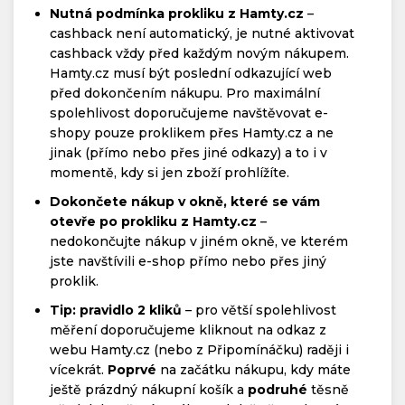
Nutná podmínka prokliku z Hamty.cz
–
cashback není automatický, je nutné aktivovat
cashback vždy před každým novým nákupem.
Hamty.cz musí být poslední odkazující web
před dokončením nákupu. Pro maximální
spolehlivost doporučujeme navštěvovat e-
shopy pouze proklikem přes Hamty.cz a ne
jinak (přímo nebo přes jiné odkazy) a to i v
momentě, kdy si jen zboží prohlížíte.
Dokončete nákup v okně, které se vám
otevře po prokliku z Hamty.cz
–
nedokončujte nákup v jiném okně, ve kterém
jste navštívili e-shop přímo nebo přes jiný
proklik.
Tip: pravidlo 2 kliků
– pro větší spolehlivost
měření doporučujeme kliknout na odkaz z
webu Hamty.cz (nebo z Připomínáčku) raději i
vícekrát.
Poprvé
na začátku nákupu, kdy máte
ještě prázdný nákupní košík a
podruhé
těsně