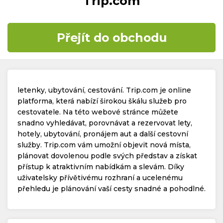
Trip.com
Časté dotazy
Přejít do obchodu
Kontakt
letenky, ubytování, cestování. Trip.com je online
platforma, která nabízí širokou škálu služeb pro
cestovatele. Na této webové stránce můžete
snadno vyhledávat, porovnávat a rezervovat lety,
Copyright © 2019 - 2026. Všechna práva vyhrazena.
hotely, ubytování, pronájem aut a další cestovní
služby. Trip.com vám umožní objevit nová místa,
plánovat dovolenou podle svých představ a získat
přístup k atraktivním nabídkám a slevám. Díky
uživatelsky přívětivému rozhraní a ucelenému
přehledu je plánování vaší cesty snadné a pohodlné.