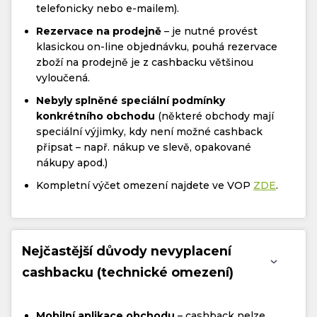
telefonicky nebo e-mailem).
Rezervace na prodejně
– je nutné provést
klasickou on-line objednávku, pouhá rezervace
zboží na prodejně je z cashbacku většinou
vyloučená.
Nebyly splněné speciální podmínky
konkrétního obchodu
(některé obchody mají
speciální výjimky, kdy není možné cashback
připsat – např. nákup ve slevě, opakované
nákupy apod.)
Kompletní výčet omezení najdete ve VOP
ZDE
.
Nejčastější důvody nevyplacení
cashbacku (technické omezení)
Mobilní aplikace obchodu
– cashback nelze