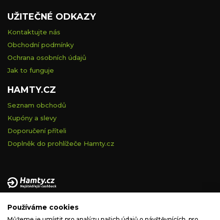
UŽITEČNÉ ODKAZY
Kontaktujte nás
Obchodní podmínky
Ochrana osobních údajů
Jak to funguje
HAMTY.CZ
Seznam obchodů
Kupóny a slevy
Doporučení příteli
Doplněk do prohlížeče Hamty.cz
Provozovatelem tohoto serveru je VELVET VISION s.r.o., se
Používáme cookies
sídlem Na vápence 2885/2a, 130 00 Praha 3, IČ: 05228972,
zapsaná v obchodním rejstříku vedeném Městským soudem v
Můžeme je umístit pro analýzu našich údajů o návštěvnících, pro