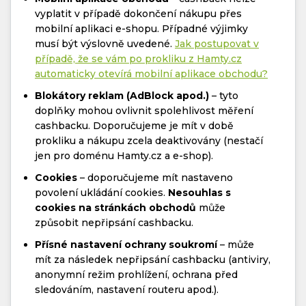
vyplatit v případě dokončení nákupu přes
mobilní aplikaci e-shopu. Případné výjimky
musí být výslovně uvedené.
Jak postupovat v
případě, že se vám po prokliku z Hamty.cz
automaticky otevírá mobilní aplikace obchodu?
Blokátory reklam (AdBlock apod.)
– tyto
doplňky mohou ovlivnit spolehlivost měření
cashbacku. Doporučujeme je mít v době
prokliku a nákupu zcela deaktivovány (nestačí
jen pro doménu Hamty.cz a e-shop).
Cookies
– doporučujeme mít nastaveno
povolení ukládání cookies.
Nesouhlas s
cookies na stránkách obchodů
může
způsobit nepřipsání cashbacku.
Přísné nastavení ochrany soukromí
– může
mít za následek nepřipsání cashbacku (antiviry,
anonymní režim prohlížení, ochrana před
sledováním, nastavení routeru apod.).