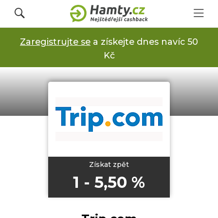
Zaregistrujte se
a získejte dnes navíc 50
Přihlásit se
Kč
Registrovat
Obchody
Kupóny a slevy
Získat zpět
1 - 5,50 %
Jak to funguje
Dárkové karty s cashbackem