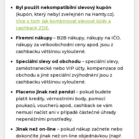
Byl použit nekompatibilní slevový kupón
(kupón, který nebyl zveřejněn na Hamty.cz).
Více o tom, jak kombinovat slevové kódy a
cashback ZDE
.
Firemní nákupy
– B2B nákupy, nákupy na IČO,
nákupy za velkoobchodní ceny apod. jsou z
cashbacku většinou vyloučené.
Speciální slevy od obchodu
– speciální slevy,
zaměstnanecké nebo VIP účty, kompenzace od
obchodu a jiné speciální zvýhodnění jsou z
cashbacku většinou vyloučené.
Placeno jinak než penězi
– pokud budete
platit kredity, věrnostními body, pomocí
poukazů, voucherů apod., cashback se vám
nemusí načíst ani v případě částečné úhrady
nepeněžními prostředky.
Jinak než on-line
– pokud nákup začnete nebo
dokončíte jinak než on-line objednávkou (např.