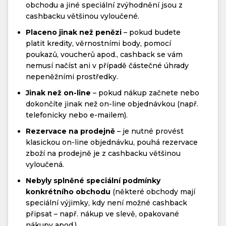
obchodu a jiné speciální zvýhodnění jsou z
cashbacku většinou vyloučené.
Placeno jinak než penězi
– pokud budete
platit kredity, věrnostními body, pomocí
poukazů, voucherů apod., cashback se vám
nemusí načíst ani v případě částečné úhrady
nepeněžními prostředky.
Jinak než on-line
– pokud nákup začnete nebo
dokončíte jinak než on-line objednávkou (např.
telefonicky nebo e-mailem).
Rezervace na prodejně
– je nutné provést
klasickou on-line objednávku, pouhá rezervace
zboží na prodejně je z cashbacku většinou
vyloučená.
Nebyly splněné speciální podmínky
konkrétního obchodu
(některé obchody mají
speciální výjimky, kdy není možné cashback
připsat – např. nákup ve slevě, opakované
nákupy apod.)