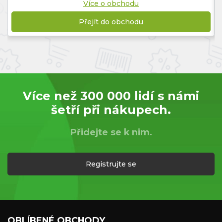
Více o obchodu
Přejít do obchodu
Více než 300 000 lidí s námi
šetří při nákupech.
Přidejte se k nim.
Registrujte se
OBLÍBENÉ OBCHODY