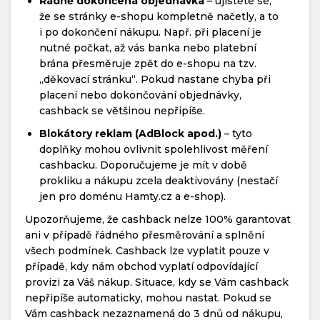
Řádně dokončená objednávka
– ujistěte se,
že se stránky e-shopu kompletně načetly, a to
i po dokončení nákupu. Např. při placení je
nutné počkat, až vás banka nebo platební
brána přesměruje zpět do e-shopu na tzv.
„děkovací stránku“. Pokud nastane chyba při
placení nebo dokončování objednávky,
cashback se většinou nepřipíše.
Blokátory reklam (AdBlock apod.)
– tyto
doplňky mohou ovlivnit spolehlivost měření
cashbacku. Doporučujeme je mít v době
prokliku a nákupu zcela deaktivovány (nestačí
jen pro doménu Hamty.cz a e-shop).
Upozorňujeme, že cashback nelze 100% garantovat
ani v případě řádného přesměrování a splnění
všech podmínek. Cashback lze vyplatit pouze v
případě, kdy nám obchod vyplatí odpovídající
provizi za Váš nákup. Situace, kdy se Vám cashback
nepřipíše automaticky, mohou nastat. Pokud se
Vám cashback nezaznamená do 3 dnů od nákupu,