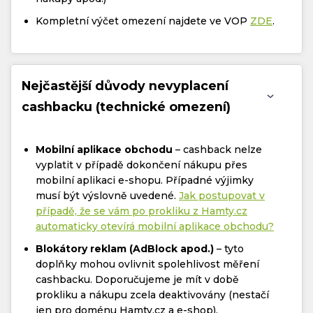
Kompletní výčet omezení najdete ve VOP
ZDE
.
Nejčastější důvody nevyplacení
cashbacku (technické omezení)
Mobilní aplikace obchodu
– cashback nelze
vyplatit v případě dokončení nákupu přes
mobilní aplikaci e-shopu. Případné výjimky
musí být výslovně uvedené.
Jak postupovat v
případě, že se vám po prokliku z Hamty.cz
automaticky otevírá mobilní aplikace obchodu?
Blokátory reklam (AdBlock apod.)
– tyto
doplňky mohou ovlivnit spolehlivost měření
cashbacku. Doporučujeme je mít v době
prokliku a nákupu zcela deaktivovány (nestačí
jen pro doménu Hamty.cz a e-shop).