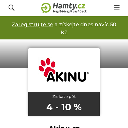
Zaregistrujte se
a získejte dnes navíc 50
Přihlásit se
Kč
Registrovat
Obchody
Kupóny a slevy
Získat zpět
4 - 10 %
Jak to funguje
Dárkové karty s cashbackem