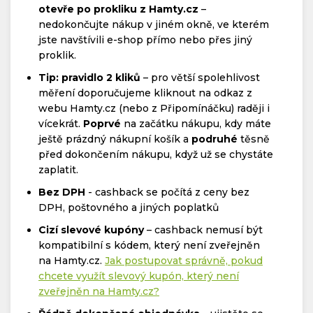
otevře po prokliku z Hamty.cz
–
nedokončujte nákup v jiném okně, ve kterém
jste navštívili e-shop přímo nebo přes jiný
proklik.
Tip: pravidlo 2 kliků
– pro větší spolehlivost
měření doporučujeme kliknout na odkaz z
webu Hamty.cz (nebo z Připomínáčku) raději i
vícekrát.
Poprvé
na začátku nákupu, kdy máte
ještě prázdný nákupní košík a
podruhé
těsně
před dokončením nákupu, když už se chystáte
zaplatit.
Bez DPH
- cashback se počítá z ceny bez
DPH, poštovného a jiných poplatků
Cizí slevové kupóny
– cashback nemusí být
kompatibilní s kódem, který není zveřejněn
na Hamty.cz.
Jak postupovat správně, pokud
chcete využít slevový kupón, který není
zveřejněn na Hamty.cz?