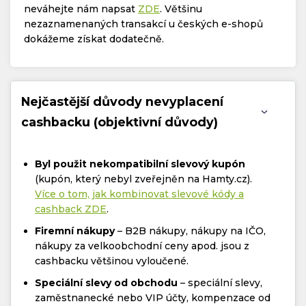
neváhejte nám napsat
ZDE
. Většinu
nezaznamenaných transakcí u českých e-shopů
dokážeme získat dodatečně.
Nejčastější důvody nevyplacení
cashbacku (objektivní důvody)
Byl použit nekompatibilní slevový kupón
(kupón, který nebyl zveřejněn na Hamty.cz).
Více o tom, jak kombinovat slevové kódy a
cashback ZDE
.
Firemní nákupy
– B2B nákupy, nákupy na IČO,
nákupy za velkoobchodní ceny apod. jsou z
cashbacku většinou vyloučené.
Speciální slevy od obchodu
– speciální slevy,
zaměstnanecké nebo VIP účty, kompenzace od