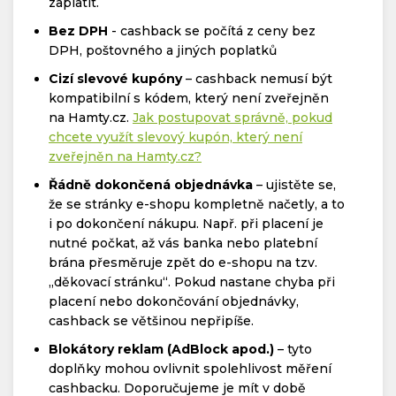
zaplatit.
Bez DPH
- cashback se počítá z ceny bez
DPH, poštovného a jiných poplatků
Cizí slevové kupóny
– cashback nemusí být
kompatibilní s kódem, který není zveřejněn
na Hamty.cz.
Jak postupovat správně, pokud
chcete využít slevový kupón, který není
zveřejněn na Hamty.cz?
Řádně dokončená objednávka
– ujistěte se,
že se stránky e-shopu kompletně načetly, a to
i po dokončení nákupu. Např. při placení je
nutné počkat, až vás banka nebo platební
brána přesměruje zpět do e-shopu na tzv.
„děkovací stránku“. Pokud nastane chyba při
placení nebo dokončování objednávky,
cashback se většinou nepřipíše.
Blokátory reklam (AdBlock apod.)
– tyto
doplňky mohou ovlivnit spolehlivost měření
cashbacku. Doporučujeme je mít v době