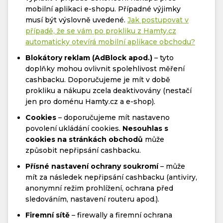
mobilní aplikaci e-shopu. Případné výjimky
musí být výslovně uvedené.
Jak postupovat v
případě, že se vám po prokliku z Hamty.cz
automaticky otevírá mobilní aplikace obchodu?
Blokátory reklam (AdBlock apod.)
– tyto
doplňky mohou ovlivnit spolehlivost měření
cashbacku. Doporučujeme je mít v době
prokliku a nákupu zcela deaktivovány (nestačí
jen pro doménu Hamty.cz a e-shop).
Cookies
– doporučujeme mít nastaveno
povolení ukládání cookies.
Nesouhlas s
cookies na stránkách obchodů
může
způsobit nepřipsání cashbacku.
Přísné nastavení ochrany soukromí
– může
mít za následek nepřipsání cashbacku (antiviry,
anonymní režim prohlížení, ochrana před
sledováním, nastavení routeru apod.).
Firemní sítě
– firewally a firemní ochrana