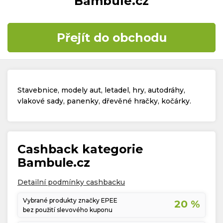
Bambule.cz
Časté dotazy
Přejít do obchodu
Kontakt
Stavebnice, modely aut, letadel, hry, autodráhy,
vlakové sady, panenky, dřevěné hračky, kočárky.
Copyright © 2019 - 2026. Všechna práva vyhrazena.
Cashback kategorie
Bambule.cz
Detailní podmínky cashbacku
Vybrané produkty značky EPEE
20 %
bez použití slevového kuponu