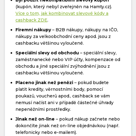
Byl použit nekompatibilní slevový kupón
(kupón, který nebyl zveřejněn na Hamty.cz).
Více o tom, jak kombinovat slevové kódy a
cashback ZDE
.
Firemní nákupy
– B2B nákupy, nákupy na IČO,
nákupy za velkoobchodní ceny apod. jsou z
cashbacku většinou vyloučené.
Speciální slevy od obchodu
– speciální slevy,
zaměstnanecké nebo VIP účty, kompenzace od
obchodu a jiné speciální zvýhodnění jsou z
cashbacku většinou vyloučené.
Placeno jinak než penězi
– pokud budete
platit kredity, věrnostními body, pomocí
poukazů, voucherů apod., cashback se vám
nemusí načíst ani v případě částečné úhrady
nepeněžními prostředky.
Jinak než on-line
– pokud nákup začnete nebo
dokončíte jinak než on-line objednávkou (např.
telefonicky nebo e-mailem).