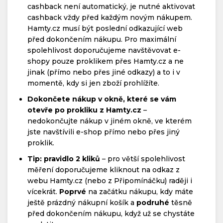
cashback není automatický, je nutné aktivovat
cashback vždy před každým novým nákupem.
Hamty.cz musí být poslední odkazující web
před dokončením nákupu. Pro maximální
spolehlivost doporučujeme navštěvovat e-
shopy pouze proklikem přes Hamty.cz a ne
jinak (přímo nebo přes jiné odkazy) a to i v
momentě, kdy si jen zboží prohlížíte.
Dokončete nákup v okně, které se vám
otevře po prokliku z Hamty.cz
–
nedokončujte nákup v jiném okně, ve kterém
jste navštívili e-shop přímo nebo přes jiný
proklik.
Tip: pravidlo 2 kliků
– pro větší spolehlivost
měření doporučujeme kliknout na odkaz z
webu Hamty.cz (nebo z Připomínáčku) raději i
vícekrát.
Poprvé
na začátku nákupu, kdy máte
ještě prázdný nákupní košík a
podruhé
těsně
před dokončením nákupu, když už se chystáte