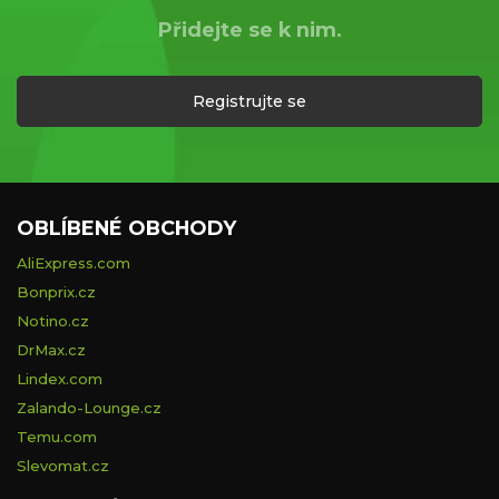
Přidejte se k nim.
Registrujte se
OBLÍBENÉ OBCHODY
AliExpress.com
Bonprix.cz
Notino.cz
DrMax.cz
Lindex.com
Zalando-Lounge.cz
Temu.com
Slevomat.cz