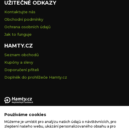
UŽITEČNÉ ODKAZY
Kontaktujte nás
Obchodní podmínky
Ochrana osobních údajů
Jak to funguje
HAMTY.CZ
Seznam obchodů
Kupóny a slevy
Doporučení příteli
Doplněk do prohlížeče Hamty.cz
Provozovatelem tohoto serveru je VELVET VISION s.r.o., se
Používáme cookies
sídlem Na vápence 2885/2a, 130 00 Praha 3, IČ: 05228972,
zapsaná v obchodním rejstříku vedeném Městským soudem v
Můžeme je umístit pro analýzu našich údajů o návštěvnících, pro
zlepšení našeho webu, ukázání personalizovaného obsahu a pro
Praze, spisová značka C 260335.