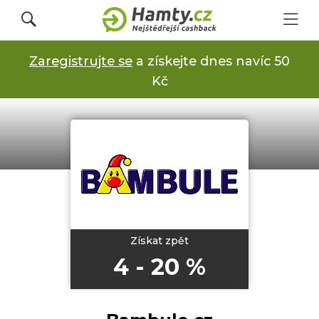
Zaregistrujte se
a získejte dnes navíc 50
Přihlásit se
Kč
Registrovat
Obchody
Kupóny a slevy
Získat zpět
4 - 20 %
Jak to funguje
Dárkové karty s cashbackem