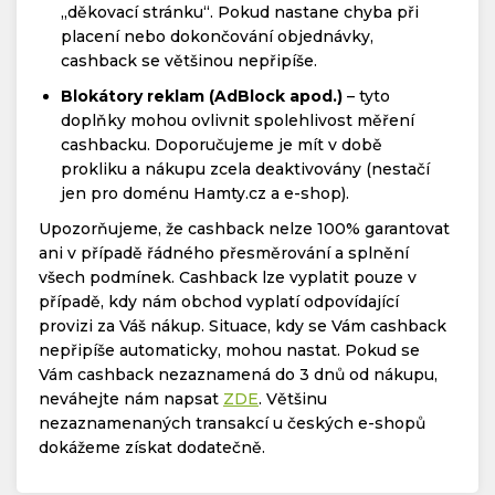
„děkovací stránku“. Pokud nastane chyba při
placení nebo dokončování objednávky,
cashback se většinou nepřipíše.
Blokátory reklam (AdBlock apod.)
– tyto
doplňky mohou ovlivnit spolehlivost měření
cashbacku. Doporučujeme je mít v době
prokliku a nákupu zcela deaktivovány (nestačí
jen pro doménu Hamty.cz a e-shop).
Upozorňujeme, že cashback nelze 100% garantovat
ani v případě řádného přesměrování a splnění
všech podmínek. Cashback lze vyplatit pouze v
případě, kdy nám obchod vyplatí odpovídající
provizi za Váš nákup. Situace, kdy se Vám cashback
nepřipíše automaticky, mohou nastat. Pokud se
Vám cashback nezaznamená do 3 dnů od nákupu,
neváhejte nám napsat
ZDE
. Většinu
nezaznamenaných transakcí u českých e-shopů
dokážeme získat dodatečně.