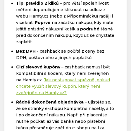
Tip: pravidlo 2 kliků
– pro větší spolehlivost
měření doporučujeme kliknout na odkaz z
webu Hamty.cz (nebo z Připomínáčku) raději i
vícekrát.
Poprvé
na začátku nákupu, kdy máte
ještě prázdný nákupní košík a
podruhé
těsně
před dokončením nákupu, když už se chystáte
zaplatit.
Bez DPH
- cashback se počítá z ceny bez
DPH, poštovného a jiných poplatků
Cizí slevové kupóny
– cashback nemusí být
kompatibilní s kódem, který není zveřejněn
na Hamty.cz.
Jak postupovat správně, pokud
chcete využít slevový kupón, který není
zveřejněn na Hamty.cz?
Řádně dokončená objednávka
– ujistěte se,
že se stránky e-shopu kompletně načetly, a to
i po dokončení nákupu. Např. při placení je
nutné počkat, až vás banka nebo platební
brána přesměruje zpět do e-shopu na tzv.