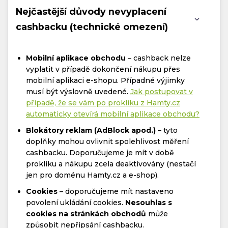
Nejčastější důvody nevyplacení
cashbacku (technické omezení)
Mobilní aplikace obchodu
– cashback nelze
vyplatit v případě dokončení nákupu přes
mobilní aplikaci e-shopu. Případné výjimky
musí být výslovně uvedené.
Jak postupovat v
případě, že se vám po prokliku z Hamty.cz
automaticky otevírá mobilní aplikace obchodu?
Blokátory reklam (AdBlock apod.)
– tyto
doplňky mohou ovlivnit spolehlivost měření
cashbacku. Doporučujeme je mít v době
prokliku a nákupu zcela deaktivovány (nestačí
jen pro doménu Hamty.cz a e-shop).
Cookies
– doporučujeme mít nastaveno
povolení ukládání cookies.
Nesouhlas s
cookies na stránkách obchodů
může
způsobit nepřipsání cashbacku.