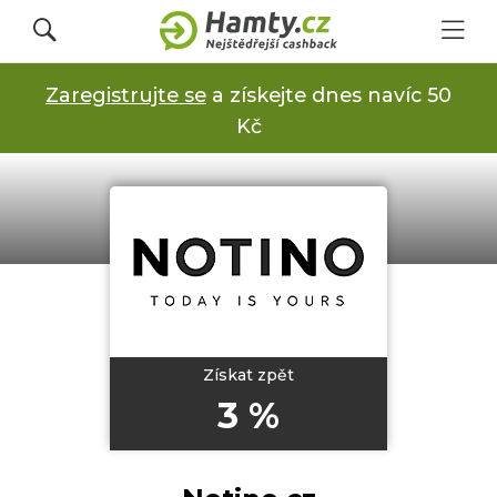
Zaregistrujte se
a získejte dnes navíc 50
Přihlásit se
Kč
Registrovat
Obchody
Kupóny a slevy
Získat zpět
3 %
Jak to funguje
Dárkové karty s cashbackem