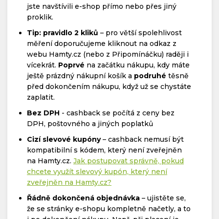
jste navštívili e-shop přímo nebo přes jiný
proklik.
Tip: pravidlo 2 kliků
– pro větší spolehlivost
měření doporučujeme kliknout na odkaz z
webu Hamty.cz (nebo z Připomínáčku) raději i
vícekrát.
Poprvé
na začátku nákupu, kdy máte
ještě prázdný nákupní košík a
podruhé
těsně
před dokončením nákupu, když už se chystáte
zaplatit.
Bez DPH
- cashback se počítá z ceny bez
DPH, poštovného a jiných poplatků
Cizí slevové kupóny
– cashback nemusí být
kompatibilní s kódem, který není zveřejněn
na Hamty.cz.
Jak postupovat správně, pokud
chcete využít slevový kupón, který není
zveřejněn na Hamty.cz?
Řádně dokončená objednávka
– ujistěte se,
že se stránky e-shopu kompletně načetly, a to