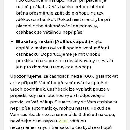
i po dokončení nákupu. Např. při placení je
nutné počkat, až vás banka nebo platební
brána přesměruje zpět do e-shopu na tzv.
„děkovací stránku“. Pokud nastane chyba při
placení nebo dokončování objednávky,
cashback se většinou nepřipíše.
Blokátory reklam (AdBlock apod.)
– tyto
doplňky mohou ovlivnit spolehlivost měření
cashbacku. Doporučujeme je mít v době
prokliku a nákupu zcela deaktivovány (nestačí
jen pro doménu Hamty.cz a e-shop).
Upozorňujeme, že cashback nelze 100% garantovat
ani v případě řádného přesměrování a splnění
všech podmínek. Cashback lze vyplatit pouze v
případě, kdy nám obchod vyplatí odpovídající
provizi za Váš nákup. Situace, kdy se Vám cashback
nepřipíše automaticky, mohou nastat. Pokud se
Vám cashback nezaznamená do 3 dnů od nákupu,
neváhejte nám napsat
ZDE
. Většinu
nezaznamenaných transakcí u českých e-shopů