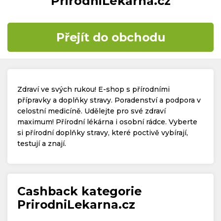
PrirodniLekarna.cz
Časté dotazy
Přejít do obchodu
Kontakt
Zdraví ve svých rukou! E-shop s přírodními
přípravky a doplňky stravy. Poradenství a podpora v
celostní medicíně. Udělejte pro své zdraví
maximum! Přírodní lékárna i osobní rádce. Vyberte
Copyright © 2019 - 2026. Všechna práva vyhrazena.
si přírodní doplňky stravy, které poctivě vybírají,
testují a znají.
Cashback kategorie
PrirodniLekarna.cz