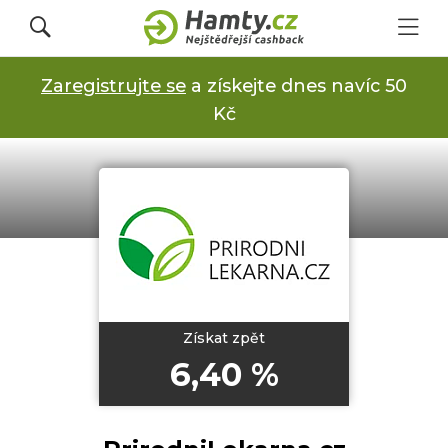
Zaregistrujte se
a získejte dnes navíc 50
Přihlásit se
Kč
Registrovat
Obchody
Kupóny a slevy
Získat zpět
6,40 %
Jak to funguje
Dárkové karty s cashbackem