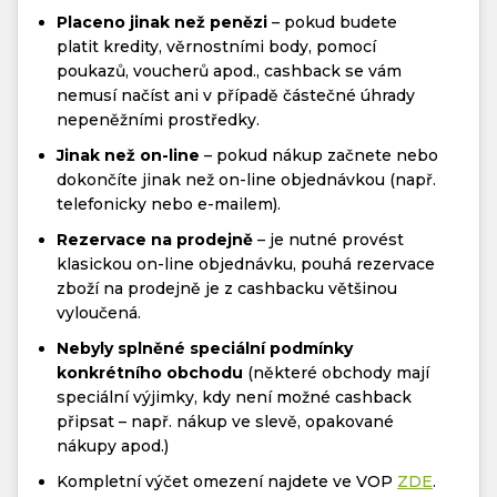
Placeno jinak než penězi
– pokud budete
platit kredity, věrnostními body, pomocí
poukazů, voucherů apod., cashback se vám
nemusí načíst ani v případě částečné úhrady
nepeněžními prostředky.
Jinak než on-line
– pokud nákup začnete nebo
dokončíte jinak než on-line objednávkou (např.
telefonicky nebo e-mailem).
Rezervace na prodejně
– je nutné provést
klasickou on-line objednávku, pouhá rezervace
zboží na prodejně je z cashbacku většinou
vyloučená.
Nebyly splněné speciální podmínky
konkrétního obchodu
(některé obchody mají
speciální výjimky, kdy není možné cashback
připsat – např. nákup ve slevě, opakované
nákupy apod.)
Kompletní výčet omezení najdete ve VOP
ZDE
.