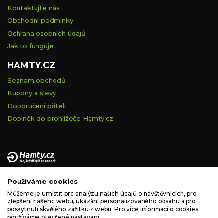
Kontaktujte nás
Obchodní podmínky
Ochrana osobních údajů
Jak to funguje
HAMTY.CZ
Seznam obchodů
Kupóny a slevy
Doporučení příteli
Doplněk do prohlížeče Hamty.cz
Provozovatelem tohoto serveru je VELVET VISION s.r.o., se
Používáme cookies
sídlem Na vápence 2885/2a, 130 00 Praha 3, IČ: 05228972,
zapsaná v obchodním rejstříku vedeném Městským soudem v
Můžeme je umístit pro analýzu našich údajů o návštěvnících, pro
zlepšení našeho webu, ukázání personalizovaného obsahu a pro
Praze, spisová značka C 260335.
poskytnutí skvělého zážitku z webu. Pro více informací o cookies
používáme otevřené nastavení.