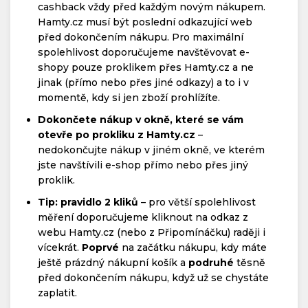
cashback vždy před každým novým nákupem.
Hamty.cz musí být poslední odkazující web
před dokončením nákupu. Pro maximální
spolehlivost doporučujeme navštěvovat e-
shopy pouze proklikem přes Hamty.cz a ne
jinak (přímo nebo přes jiné odkazy) a to i v
momentě, kdy si jen zboží prohlížíte.
Dokončete nákup v okně, které se vám
otevře po prokliku z Hamty.cz
–
nedokončujte nákup v jiném okně, ve kterém
jste navštívili e-shop přímo nebo přes jiný
proklik.
Tip: pravidlo 2 kliků
– pro větší spolehlivost
měření doporučujeme kliknout na odkaz z
webu Hamty.cz (nebo z Připomínáčku) raději i
vícekrát.
Poprvé
na začátku nákupu, kdy máte
ještě prázdný nákupní košík a
podruhé
těsně
před dokončením nákupu, když už se chystáte
zaplatit.