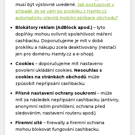
musí být výslovně uvedené.
Jak postupovat v
případě, že se vám po prokliku z Hamty.cz
automaticky otevírá mobilní aplikace obchodu?
Blokátory reklam (AdBlock apod.)
– tyto
doplňky mohou ovlivnit spolehlivost měření
cashbacku. Doporučujeme je mít v době
prokliku a nákupu zcela deaktivovány (nestačí
jen pro doménu Hamty.cz a e-shop).
Cookies
– doporučujeme mít nastaveno
povolení ukládání cookies.
Nesouhlas s
cookies na stránkách obchodů
může
způsobit nepřipsání cashbacku.
Přísné nastavení ochrany soukromí
– může
mít za následek nepřipsání cashbacku (antiviry,
anonymní režim prohlížení, ochrana před
sledováním, nastavení routeru apod.).
Firemní sítě
– firewally a firemní ochrana
mohou blokovat fungování cashbacku.