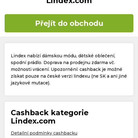
Lindex.com
Časté dotazy
Přejít do obchodu
Kontakt
Lindex nabízí dámskou módu, dětské oblečení,
spodní prádlo. Doprava na prodejnu zdarma vč.
možnosti vrácení. Upozornění: cashback je možné
získat pouze na české verzi lindexu (ne SK a ani jiné
Copyright © 2019 - 2026. Všechna práva vyhrazena.
jazykové mutace).
Cashback kategorie
Lindex.com
Detailní podmínky cashbacku