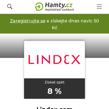
Zaregistrujte se
a získejte dnes navíc 50
Přihlásit se
Kč
Registrovat
Obchody
Kupóny a slevy
Získat zpět
8 %
Jak to funguje
Dárkové karty s cashbackem