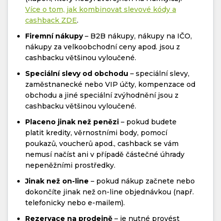
Více o tom, jak kombinovat slevové kódy a
cashback ZDE
.
Firemní nákupy
– B2B nákupy, nákupy na IČO,
nákupy za velkoobchodní ceny apod. jsou z
cashbacku většinou vyloučené.
Speciální slevy od obchodu
– speciální slevy,
zaměstnanecké nebo VIP účty, kompenzace od
obchodu a jiné speciální zvýhodnění jsou z
cashbacku většinou vyloučené.
Placeno jinak než penězi
– pokud budete
platit kredity, věrnostními body, pomocí
poukazů, voucherů apod., cashback se vám
nemusí načíst ani v případě částečné úhrady
nepeněžními prostředky.
Jinak než on-line
– pokud nákup začnete nebo
dokončíte jinak než on-line objednávkou (např.
telefonicky nebo e-mailem).
Rezervace na prodejně
– je nutné provést