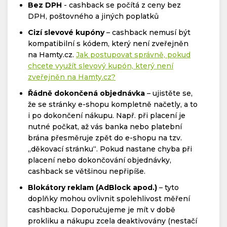
Bez DPH
- cashback se počítá z ceny bez
DPH, poštovného a jiných poplatků
Cizí slevové kupóny
– cashback nemusí být
kompatibilní s kódem, který není zveřejněn
na Hamty.cz.
Jak postupovat správně, pokud
chcete využít slevový kupón, který není
zveřejněn na Hamty.cz?
Řádně dokončená objednávka
– ujistěte se,
že se stránky e-shopu kompletně načetly, a to
i po dokončení nákupu. Např. při placení je
nutné počkat, až vás banka nebo platební
brána přesměruje zpět do e-shopu na tzv.
„děkovací stránku“. Pokud nastane chyba při
placení nebo dokončování objednávky,
cashback se většinou nepřipíše.
Blokátory reklam (AdBlock apod.)
– tyto
doplňky mohou ovlivnit spolehlivost měření
cashbacku. Doporučujeme je mít v době
prokliku a nákupu zcela deaktivovány (nestačí