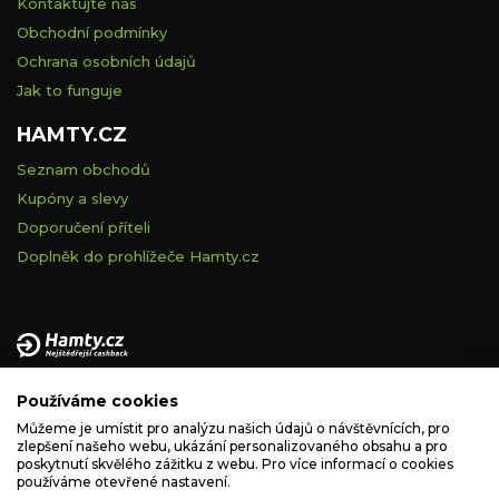
Kontaktujte nás
Obchodní podmínky
Ochrana osobních údajů
Jak to funguje
HAMTY.CZ
Seznam obchodů
Kupóny a slevy
Doporučení příteli
Doplněk do prohlížeče Hamty.cz
Provozovatelem tohoto serveru je VELVET VISION s.r.o., se
Používáme cookies
sídlem Na vápence 2885/2a, 130 00 Praha 3, IČ: 05228972,
zapsaná v obchodním rejstříku vedeném Městským soudem v
Můžeme je umístit pro analýzu našich údajů o návštěvnících, pro
zlepšení našeho webu, ukázání personalizovaného obsahu a pro
Praze, spisová značka C 260335.
poskytnutí skvělého zážitku z webu. Pro více informací o cookies
používáme otevřené nastavení.
podpora@hamty.cz