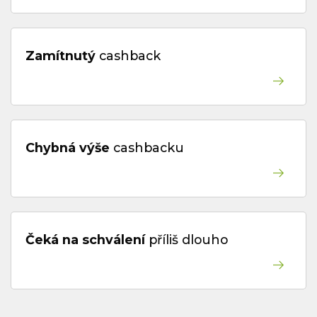
Časté dotazy
Zamítnutý
cashback
Kontakt
Chybná výše
cashbacku
Copyright © 2019 - 2026. Všechna práva vyhrazena.
Čeká na schválení
příliš dlouho