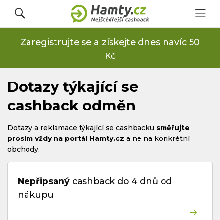
Zaregistrujte se
a získejte dnes navíc 50
Přihlásit se
Kč
Registrovat
Dotazy týkající se
cashback odměn
Obchody
Dotazy a reklamace týkající se cashbacku
směřujte
prosím vždy na portál Hamty.cz
a ne na konkrétní
obchody.
Kupóny a slevy
Nepřipsaný
cashback do 4 dnů od
Jak to funguje
nákupu
Dárkové karty s cashbackem