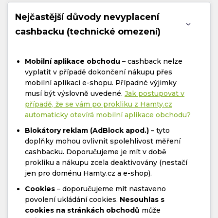
Nejčastější důvody nevyplacení
cashbacku (technické omezení)
Mobilní aplikace obchodu
– cashback nelze
vyplatit v případě dokončení nákupu přes
mobilní aplikaci e-shopu. Případné výjimky
musí být výslovně uvedené.
Jak postupovat v
případě, že se vám po prokliku z Hamty.cz
automaticky otevírá mobilní aplikace obchodu?
Blokátory reklam (AdBlock apod.)
– tyto
doplňky mohou ovlivnit spolehlivost měření
cashbacku. Doporučujeme je mít v době
prokliku a nákupu zcela deaktivovány (nestačí
jen pro doménu Hamty.cz a e-shop).
Cookies
– doporučujeme mít nastaveno
povolení ukládání cookies.
Nesouhlas s
cookies na stránkách obchodů
může