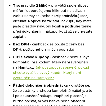
Tip: pravidlo 2 kliků
– pro větší spolehlivost
měření doporučujeme kliknout na odkaz z
webu Hamty.cz (nebo z Připomínáčku) raději i
vícekrát.
Poprvé
na začátku nákupu, kdy máte
ještě prázdný nákupní košík a
podruhé
těsně
před dokončením nákupu, když už se chystáte
zaplatit.
Bez DPH
- cashback se počítá z ceny bez
DPH, poštovného a jiných poplatků
Cizí slevové kupóny
– cashback nemusí být
kompatibilní s kódem, který není zveřejněn
na Hamty.cz.
Jak postupovat správně, pokud
chcete využít slevový kupón, který není
zveřejněn na Hamty.cz?
Řádně dokončená objednávka
– ujistěte se,
že se stránky e-shopu kompletně načetly, a to
i po dokončení nákupu. Např. při placení je
nutné počkat, až vás banka nebo platební