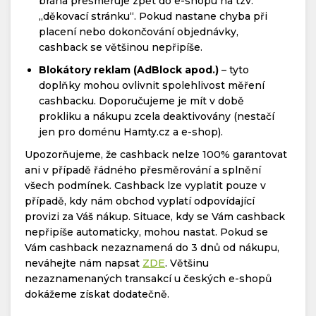
brána přesměruje zpět do e-shopu na tzv.
„děkovací stránku“. Pokud nastane chyba při
placení nebo dokončování objednávky,
cashback se většinou nepřipíše.
Blokátory reklam (AdBlock apod.)
– tyto
doplňky mohou ovlivnit spolehlivost měření
cashbacku. Doporučujeme je mít v době
prokliku a nákupu zcela deaktivovány (nestačí
jen pro doménu Hamty.cz a e-shop).
Upozorňujeme, že cashback nelze 100% garantovat
ani v případě řádného přesměrování a splnění
všech podmínek. Cashback lze vyplatit pouze v
případě, kdy nám obchod vyplatí odpovídající
provizi za Váš nákup. Situace, kdy se Vám cashback
nepřipíše automaticky, mohou nastat. Pokud se
Vám cashback nezaznamená do 3 dnů od nákupu,
neváhejte nám napsat
ZDE
. Většinu
nezaznamenaných transakcí u českých e-shopů
dokážeme získat dodatečně.