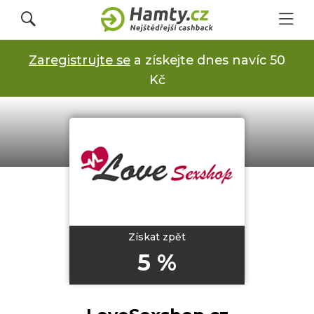
Zaregistrujte se
a získejte dnes navíc 50
Přihlásit se
Kč
Registrovat
Obchody
Kupóny a slevy
Získat zpět
5 %
Jak to funguje
Dárkové karty s cashbackem