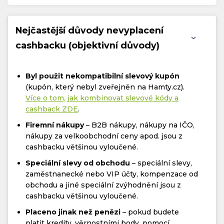
Nejčastější důvody nevyplacení
cashbacku (objektivní důvody)
Byl použit nekompatibilní slevový kupón
(kupón, který nebyl zveřejněn na Hamty.cz).
Více o tom, jak kombinovat slevové kódy a
cashback ZDE
.
Firemní nákupy
– B2B nákupy, nákupy na IČO,
nákupy za velkoobchodní ceny apod. jsou z
cashbacku většinou vyloučené.
Speciální slevy od obchodu
– speciální slevy,
zaměstnanecké nebo VIP účty, kompenzace od
obchodu a jiné speciální zvýhodnění jsou z
cashbacku většinou vyloučené.
Placeno jinak než penězi
– pokud budete
platit kredity, věrnostními body, pomocí