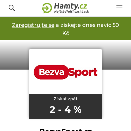
Zaregistrujte se
a získejte dnes navíc 50
Přihlásit se
Kč
Registrovat
Obchody
Kupóny a slevy
Získat zpět
2 - 4 %
Jak to funguje
Dárkové karty s cashbackem