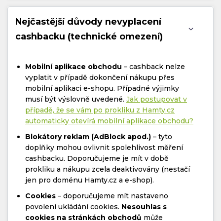
Nejčastější důvody nevyplacení
cashbacku (technické omezení)
Mobilní aplikace obchodu
– cashback nelze
vyplatit v případě dokončení nákupu přes
mobilní aplikaci e-shopu. Případné výjimky
musí být výslovně uvedené.
Jak postupovat v
případě, že se vám po prokliku z Hamty.cz
automaticky otevírá mobilní aplikace obchodu?
Blokátory reklam (AdBlock apod.)
– tyto
doplňky mohou ovlivnit spolehlivost měření
cashbacku. Doporučujeme je mít v době
prokliku a nákupu zcela deaktivovány (nestačí
jen pro doménu Hamty.cz a e-shop).
Cookies
– doporučujeme mít nastaveno
povolení ukládání cookies.
Nesouhlas s
cookies na stránkách obchodů
může