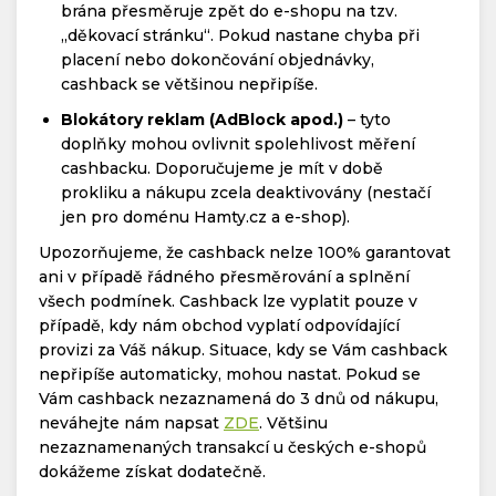
brána přesměruje zpět do e-shopu na tzv.
„děkovací stránku“. Pokud nastane chyba při
placení nebo dokončování objednávky,
cashback se většinou nepřipíše.
Blokátory reklam (AdBlock apod.)
– tyto
doplňky mohou ovlivnit spolehlivost měření
cashbacku. Doporučujeme je mít v době
prokliku a nákupu zcela deaktivovány (nestačí
jen pro doménu Hamty.cz a e-shop).
Upozorňujeme, že cashback nelze 100% garantovat
ani v případě řádného přesměrování a splnění
všech podmínek. Cashback lze vyplatit pouze v
případě, kdy nám obchod vyplatí odpovídající
provizi za Váš nákup. Situace, kdy se Vám cashback
nepřipíše automaticky, mohou nastat. Pokud se
Vám cashback nezaznamená do 3 dnů od nákupu,
neváhejte nám napsat
ZDE
. Většinu
nezaznamenaných transakcí u českých e-shopů
dokážeme získat dodatečně.