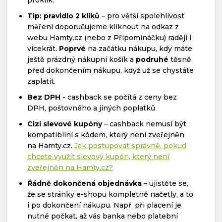
Tip: pravidlo 2 kliků
– pro větší spolehlivost
měření doporučujeme kliknout na odkaz z
webu Hamty.cz (nebo z Připomínáčku) raději i
vícekrát.
Poprvé
na začátku nákupu, kdy máte
ještě prázdný nákupní košík a
podruhé
těsně
před dokončením nákupu, když už se chystáte
zaplatit.
Bez DPH
- cashback se počítá z ceny bez
DPH, poštovného a jiných poplatků
Cizí slevové kupóny
– cashback nemusí být
kompatibilní s kódem, který není zveřejněn
na Hamty.cz.
Jak postupovat správně, pokud
chcete využít slevový kupón, který není
zveřejněn na Hamty.cz?
Řádně dokončená objednávka
– ujistěte se,
že se stránky e-shopu kompletně načetly, a to
i po dokončení nákupu. Např. při placení je
nutné počkat, až vás banka nebo platební