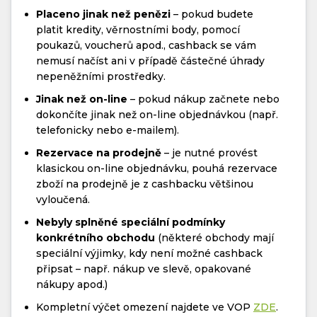
Placeno jinak než penězi
– pokud budete
platit kredity, věrnostními body, pomocí
poukazů, voucherů apod., cashback se vám
nemusí načíst ani v případě částečné úhrady
nepeněžními prostředky.
Jinak než on-line
– pokud nákup začnete nebo
dokončíte jinak než on-line objednávkou (např.
telefonicky nebo e-mailem).
Rezervace na prodejně
– je nutné provést
klasickou on-line objednávku, pouhá rezervace
zboží na prodejně je z cashbacku většinou
vyloučená.
Nebyly splněné speciální podmínky
konkrétního obchodu
(některé obchody mají
speciální výjimky, kdy není možné cashback
připsat – např. nákup ve slevě, opakované
nákupy apod.)
Kompletní výčet omezení najdete ve VOP
ZDE
.