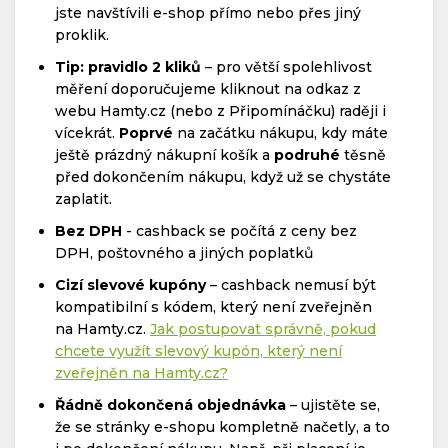
jste navštívili e-shop přímo nebo přes jiný
proklik.
Tip: pravidlo 2 kliků
– pro větší spolehlivost
měření doporučujeme kliknout na odkaz z
webu Hamty.cz (nebo z Připomínáčku) raději i
vícekrát.
Poprvé
na začátku nákupu, kdy máte
ještě prázdný nákupní košík a
podruhé
těsně
před dokončením nákupu, když už se chystáte
zaplatit.
Bez DPH
- cashback se počítá z ceny bez
DPH, poštovného a jiných poplatků
Cizí slevové kupóny
– cashback nemusí být
kompatibilní s kódem, který není zveřejněn
na Hamty.cz.
Jak postupovat správně, pokud
chcete využít slevový kupón, který není
zveřejněn na Hamty.cz?
Řádně dokončená objednávka
– ujistěte se,
že se stránky e-shopu kompletně načetly, a to