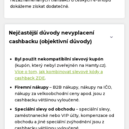
dokážeme získat dodatečně.
Nejčastější důvody nevyplacení
cashbacku (objektivní důvody)
Byl použit nekompatibilní slevový kupón
(kupón, který nebyl zveřejněn na Hamty.cz).
Více o tom, jak kombinovat slevové kódy a
cashback ZDE
.
Firemní nákupy
– B2B nákupy, nákupy na IČO,
nákupy za velkoobchodní ceny apod. jsou z
cashbacku většinou vyloučené.
Speciální slevy od obchodu
– speciální slevy,
zaměstnanecké nebo VIP účty, kompenzace od
obchodu a jiné speciální zvýhodnění jsou z
cashbacku většinou vyloučené.