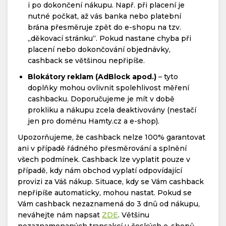
i po dokončení nákupu. Např. při placení je
nutné počkat, až vás banka nebo platební
brána přesměruje zpět do e-shopu na tzv.
„děkovací stránku“. Pokud nastane chyba při
placení nebo dokončování objednávky,
cashback se většinou nepřipíše.
Blokátory reklam (AdBlock apod.)
– tyto
doplňky mohou ovlivnit spolehlivost měření
cashbacku. Doporučujeme je mít v době
prokliku a nákupu zcela deaktivovány (nestačí
jen pro doménu Hamty.cz a e-shop).
Upozorňujeme, že cashback nelze 100% garantovat
ani v případě řádného přesměrování a splnění
všech podmínek. Cashback lze vyplatit pouze v
případě, kdy nám obchod vyplatí odpovídající
provizi za Váš nákup. Situace, kdy se Vám cashback
nepřipíše automaticky, mohou nastat. Pokud se
Vám cashback nezaznamená do 3 dnů od nákupu,
neváhejte nám napsat
ZDE
. Většinu
nezaznamenaných transakcí u českých e-shopů