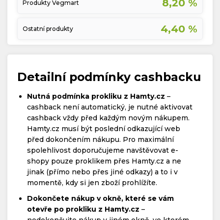
8,20 %
Produkty Vegmart
4,40 %
Ostatní produkty
Detailní podmínky cashbacku
Nutná podmínka prokliku z Hamty.cz
–
cashback není automatický, je nutné aktivovat
cashback vždy před každým novým nákupem.
Hamty.cz musí být poslední odkazující web
před dokončením nákupu. Pro maximální
spolehlivost doporučujeme navštěvovat e-
shopy pouze proklikem přes Hamty.cz a ne
jinak (přímo nebo přes jiné odkazy) a to i v
momentě, kdy si jen zboží prohlížíte.
Dokončete nákup v okně, které se vám
otevře po prokliku z Hamty.cz
–
nedokončujte nákup v jiném okně, ve kterém