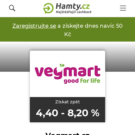
Zaregistrujte se
a získejte dnes navíc 50
Přihlásit se
Kč
Registrovat
Obchody
Kupóny a slevy
Získat zpět
4,40 - 8,20 %
Jak to funguje
Dárkové karty s cashbackem