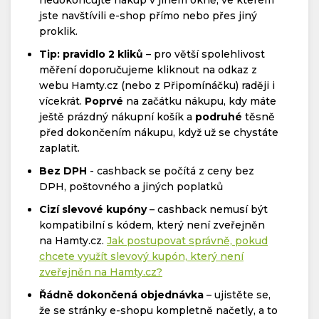
jste navštívili e-shop přímo nebo přes jiný
proklik.
Tip: pravidlo 2 kliků
– pro větší spolehlivost
měření doporučujeme kliknout na odkaz z
webu Hamty.cz (nebo z Připomínáčku) raději i
vícekrát.
Poprvé
na začátku nákupu, kdy máte
ještě prázdný nákupní košík a
podruhé
těsně
před dokončením nákupu, když už se chystáte
zaplatit.
Bez DPH
- cashback se počítá z ceny bez
DPH, poštovného a jiných poplatků
Cizí slevové kupóny
– cashback nemusí být
kompatibilní s kódem, který není zveřejněn
na Hamty.cz.
Jak postupovat správně, pokud
chcete využít slevový kupón, který není
zveřejněn na Hamty.cz?
Řádně dokončená objednávka
– ujistěte se,
že se stránky e-shopu kompletně načetly, a to