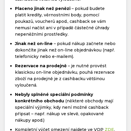
Placeno jinak než penězi
– pokud budete
platit kredity, věrnostními body, pomocí
poukazů, voucherů apod., cashback se vám
nemusí načíst ani v případě částečné úhrady
nepeněžními prostředky.
Jinak než on-line
– pokud nákup začnete nebo
dokončíte jinak než on-line objednávkou (např.
telefonicky nebo e-mailem).
Rezervace na prodejně
– je nutné provést
klasickou on-line objednávku, pouhá rezervace
zboží na prodejně je z cashbacku většinou
vyloučená.
Nebyly splněné speciální podmínky
konkrétního obchodu
(některé obchody mají
speciální výjimky, kdy není možné cashback
připsat – např. nákup ve slevě, opakované
nákupy apod.)
Kompletní výčet omezení najdete ve VOP
ZDE
.