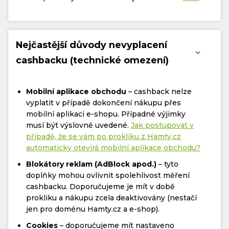
Nejčastější důvody nevyplacení
cashbacku (technické omezení)
Mobilní aplikace obchodu
– cashback nelze
vyplatit v případě dokončení nákupu přes
mobilní aplikaci e-shopu. Případné výjimky
musí být výslovně uvedené.
Jak postupovat v
případě, že se vám po prokliku z Hamty.cz
automaticky otevírá mobilní aplikace obchodu?
Blokátory reklam (AdBlock apod.)
– tyto
doplňky mohou ovlivnit spolehlivost měření
cashbacku. Doporučujeme je mít v době
prokliku a nákupu zcela deaktivovány (nestačí
jen pro doménu Hamty.cz a e-shop).
Cookies
– doporučujeme mít nastaveno