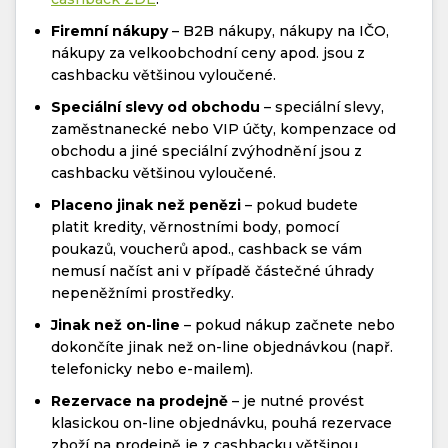
Firemní nákupy
– B2B nákupy, nákupy na IČO,
nákupy za velkoobchodní ceny apod. jsou z
cashbacku většinou vyloučené.
Speciální slevy od obchodu
– speciální slevy,
zaměstnanecké nebo VIP účty, kompenzace od
obchodu a jiné speciální zvýhodnění jsou z
cashbacku většinou vyloučené.
Placeno jinak než penězi
– pokud budete
platit kredity, věrnostními body, pomocí
poukazů, voucherů apod., cashback se vám
nemusí načíst ani v případě částečné úhrady
nepeněžními prostředky.
Jinak než on-line
– pokud nákup začnete nebo
dokončíte jinak než on-line objednávkou (např.
telefonicky nebo e-mailem).
Rezervace na prodejně
– je nutné provést
klasickou on-line objednávku, pouhá rezervace
zboží na prodejně je z cashbacku většinou