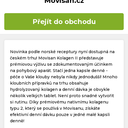
Movisan.cz
Časté dotazy
Přejít do obchodu
Kontakt
Novinka podle norské receptury nyní dostupná na
českém trhu! Movisan Kolagen II představuje
prémiovou výživu se zdokumentovaným účinkem
na pohybový aparát. Stačí jedna kapsle denně -
Copyright © 2019 - 2026. Všechna práva vyhrazena.
péče o Vaše klouby nebyla nikdy jednodušší! Mnoho
kloubních přípravků na trhu obsahuje
hydrolyzovaný kolagen a denní dávka je obvykle
několik velkých tablet. Není proto snadné vytvořit
si rutinu. Díky prémiovému nativnímu kolagenu
typu 2, který se používá v Movisanu, získáte
efektivní denní dávku pouze v jedné malé kapsli
denně!