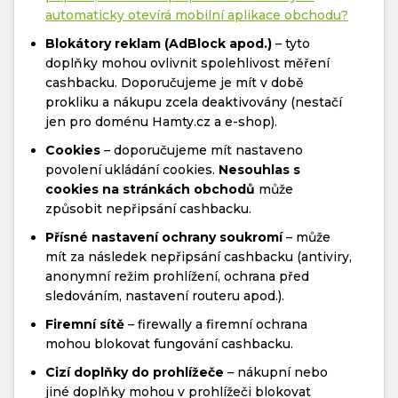
automaticky otevírá mobilní aplikace obchodu?
Blokátory reklam (AdBlock apod.)
– tyto
doplňky mohou ovlivnit spolehlivost měření
cashbacku. Doporučujeme je mít v době
prokliku a nákupu zcela deaktivovány (nestačí
jen pro doménu Hamty.cz a e-shop).
Cookies
– doporučujeme mít nastaveno
povolení ukládání cookies.
Nesouhlas s
cookies na stránkách obchodů
může
způsobit nepřipsání cashbacku.
Přísné nastavení ochrany soukromí
– může
mít za následek nepřipsání cashbacku (antiviry,
anonymní režim prohlížení, ochrana před
sledováním, nastavení routeru apod.).
Firemní sítě
– firewally a firemní ochrana
mohou blokovat fungování cashbacku.
Cizí doplňky do prohlížeče
– nákupní nebo
jiné doplňky mohou v prohlížeči blokovat