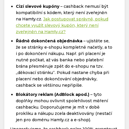
Cizí slevové kupóny
– cashback nemusí být
kompatibilní s kódem, který není zveřejněn
na Hamty.cz.
Jak postupovat správně, pokud
chcete využít slevový kupón, který není
zveřejněn na Hamty.cz?
Řádně dokončená objednávka
– ujistěte se,
že se stránky e-shopu kompletně načetly, a to
i po dokončení nákupu. Např. při placení je
nutné počkat, až vás banka nebo platební
brána přesměruje zpět do e-shopu na tzv.
„děkovací stránku“. Pokud nastane chyba při
placení nebo dokončování objednávky,
cashback se většinou nepřipíše.
Blokátory reklam (AdBlock apod.)
– tyto
doplňky mohou ovlivnit spolehlivost měření
cashbacku. Doporučujeme je mít v době
prokliku a nákupu zcela deaktivovány (nestačí
jen pro doménu Hamty.cz a e-shop).
Upozorňujeme, že cashback nelze 100% garantovat