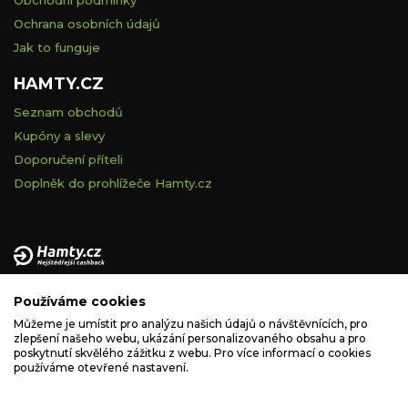
Ochrana osobních údajů
Jak to funguje
HAMTY.CZ
Seznam obchodů
Kupóny a slevy
Doporučení příteli
Doplněk do prohlížeče Hamty.cz
Provozovatelem tohoto serveru je VELVET VISION s.r.o., se
Používáme cookies
sídlem Na vápence 2885/2a, 130 00 Praha 3, IČ: 05228972,
zapsaná v obchodním rejstříku vedeném Městským soudem v
Můžeme je umístit pro analýzu našich údajů o návštěvnících, pro
zlepšení našeho webu, ukázání personalizovaného obsahu a pro
Praze, spisová značka C 260335.
poskytnutí skvělého zážitku z webu. Pro více informací o cookies
používáme otevřené nastavení.
podpora@hamty.cz