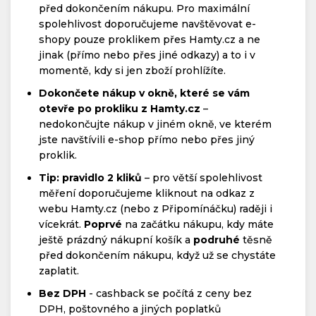
před dokončením nákupu. Pro maximální
spolehlivost doporučujeme navštěvovat e-
shopy pouze proklikem přes Hamty.cz a ne
jinak (přímo nebo přes jiné odkazy) a to i v
momentě, kdy si jen zboží prohlížíte.
Dokončete nákup v okně, které se vám
otevře po prokliku z Hamty.cz
–
nedokončujte nákup v jiném okně, ve kterém
jste navštívili e-shop přímo nebo přes jiný
proklik.
Tip: pravidlo 2 kliků
– pro větší spolehlivost
měření doporučujeme kliknout na odkaz z
webu Hamty.cz (nebo z Připomínáčku) raději i
vícekrát.
Poprvé
na začátku nákupu, kdy máte
ještě prázdný nákupní košík a
podruhé
těsně
před dokončením nákupu, když už se chystáte
zaplatit.
Bez DPH
- cashback se počítá z ceny bez
DPH, poštovného a jiných poplatků