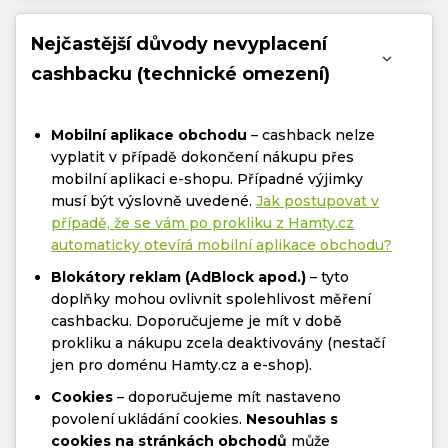
Nejčastější důvody nevyplacení
cashbacku (technické omezení)
Mobilní aplikace obchodu
– cashback nelze
vyplatit v případě dokončení nákupu přes
mobilní aplikaci e-shopu. Případné výjimky
musí být výslovně uvedené.
Jak postupovat v
případě, že se vám po prokliku z Hamty.cz
automaticky otevírá mobilní aplikace obchodu?
Blokátory reklam (AdBlock apod.)
– tyto
doplňky mohou ovlivnit spolehlivost měření
cashbacku. Doporučujeme je mít v době
prokliku a nákupu zcela deaktivovány (nestačí
jen pro doménu Hamty.cz a e-shop).
Cookies
– doporučujeme mít nastaveno
povolení ukládání cookies.
Nesouhlas s
cookies na stránkách obchodů
může