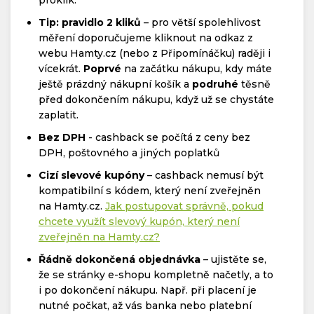
Tip: pravidlo 2 kliků
– pro větší spolehlivost
měření doporučujeme kliknout na odkaz z
webu Hamty.cz (nebo z Připomínáčku) raději i
vícekrát.
Poprvé
na začátku nákupu, kdy máte
ještě prázdný nákupní košík a
podruhé
těsně
před dokončením nákupu, když už se chystáte
zaplatit.
Bez DPH
- cashback se počítá z ceny bez
DPH, poštovného a jiných poplatků
Cizí slevové kupóny
– cashback nemusí být
kompatibilní s kódem, který není zveřejněn
na Hamty.cz.
Jak postupovat správně, pokud
chcete využít slevový kupón, který není
zveřejněn na Hamty.cz?
Řádně dokončená objednávka
– ujistěte se,
že se stránky e-shopu kompletně načetly, a to
i po dokončení nákupu. Např. při placení je
nutné počkat, až vás banka nebo platební