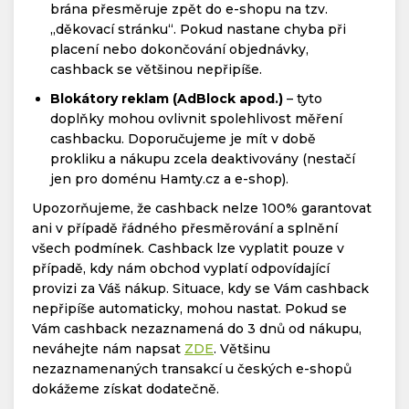
brána přesměruje zpět do e-shopu na tzv.
„děkovací stránku“. Pokud nastane chyba při
placení nebo dokončování objednávky,
cashback se většinou nepřipíše.
Blokátory reklam (AdBlock apod.)
– tyto
doplňky mohou ovlivnit spolehlivost měření
cashbacku. Doporučujeme je mít v době
prokliku a nákupu zcela deaktivovány (nestačí
jen pro doménu Hamty.cz a e-shop).
Upozorňujeme, že cashback nelze 100% garantovat
ani v případě řádného přesměrování a splnění
všech podmínek. Cashback lze vyplatit pouze v
případě, kdy nám obchod vyplatí odpovídající
provizi za Váš nákup. Situace, kdy se Vám cashback
nepřipíše automaticky, mohou nastat. Pokud se
Vám cashback nezaznamená do 3 dnů od nákupu,
neváhejte nám napsat
ZDE
. Většinu
nezaznamenaných transakcí u českých e-shopů
dokážeme získat dodatečně.