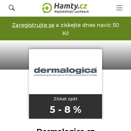
Zaregistrujte se
a získejte dnes navíc 50
Přihlásit se
Kč
Registrovat
Obchody
Kupóny a slevy
Získat zpět
5 - 8 %
Jak to funguje
Dárkové karty s cashbackem