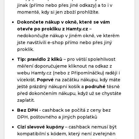
jinak (přímo nebo přes jiné odkazy) a to i v
momentě, kdy si jen zboží prohlížíte.
Dokončete nákup v okně, které se vám
otevře po prokliku z Hamty.cz
–
nedokončujte nákup v jiném okně, ve kterém
jste navštívili e-shop přímo nebo přes jiný
proklik.
Tip: pravidlo 2 kliků
– pro větší spolehlivost
měření doporučujeme kliknout na odkaz z
webu Hamty.cz (nebo z Připomínáčku) raději i
vícekrát.
Poprvé
na začátku nákupu, kdy máte
ještě prázdný nákupní košík a
podruhé
těsně
před dokončením nákupu, když už se chystáte
zaplatit.
Bez DPH
- cashback se počítá z ceny bez
DPH, poštovného a jiných poplatků
Cizí slevové kupóny
– cashback nemusí být
kompatibilní s kódem, který není zveřejněn