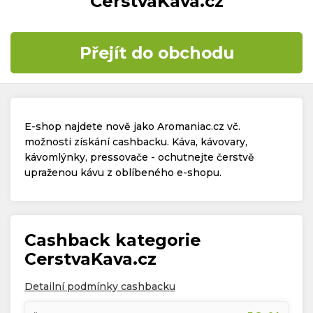
CerstvaKava.cz
Časté dotazy
Přejít do obchodu
Kontakt
E-shop najdete nově jako Aromaniac.cz vč.
možnosti získání cashbacku. Káva, kávovary,
kávomlýnky, pressovače - ochutnejte čerstvě
upraženou kávu z oblíbeného e-shopu.
Copyright © 2019 - 2026. Všechna práva vyhrazena.
Cashback kategorie
CerstvaKava.cz
Detailní podmínky cashbacku