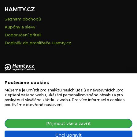
HAMTY.CZ
Seznam obchodů
Kupóny a slevy
Doporučení příteli
Doplněk do prohlížeče Hamty.cz
Provozovatelem tohoto serveru je VELVET VISION s.r.o., se
Používáme cookies
sídlem Na vápence 2885/2a, 130 00 Praha 3, IČ: 05228972,
zapsaná v obchodním rejstříku vedeném Městským soudem v
Můžeme je umístit pro analýzu našich údajů o návštěvnících, pro
zlepšení našeho webu, ukázání personalizovaného obsahu a pro
Praze, spisová značka C 260335.
poskytnutí skvělého zážitku z webu. Pro více informací o cookies
používáme otevřené nastavení.
podpora@hamty.cz
Přijmout vše a zavřít
Chci upravit