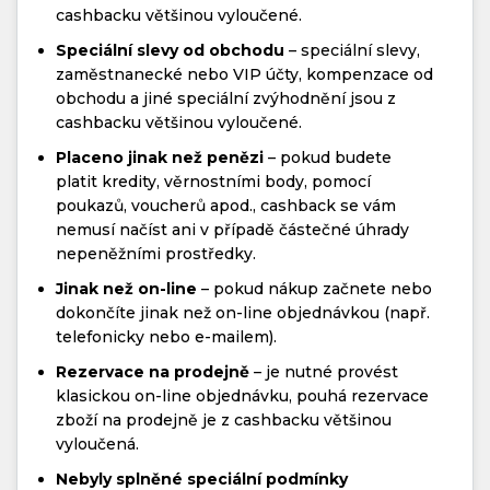
cashbacku většinou vyloučené.
Speciální slevy od obchodu
– speciální slevy,
zaměstnanecké nebo VIP účty, kompenzace od
obchodu a jiné speciální zvýhodnění jsou z
cashbacku většinou vyloučené.
Placeno jinak než penězi
– pokud budete
platit kredity, věrnostními body, pomocí
poukazů, voucherů apod., cashback se vám
nemusí načíst ani v případě částečné úhrady
nepeněžními prostředky.
Jinak než on-line
– pokud nákup začnete nebo
dokončíte jinak než on-line objednávkou (např.
telefonicky nebo e-mailem).
Rezervace na prodejně
– je nutné provést
klasickou on-line objednávku, pouhá rezervace
zboží na prodejně je z cashbacku většinou
vyloučená.
Nebyly splněné speciální podmínky