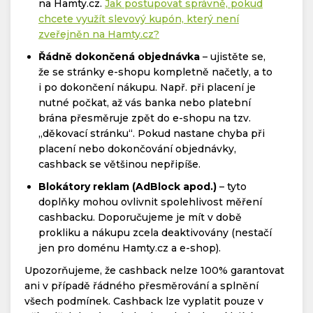
na Hamty.cz.
Jak postupovat správně, pokud
chcete využít slevový kupón, který není
zveřejněn na Hamty.cz?
Řádně dokončená objednávka
– ujistěte se,
že se stránky e-shopu kompletně načetly, a to
i po dokončení nákupu. Např. při placení je
nutné počkat, až vás banka nebo platební
brána přesměruje zpět do e-shopu na tzv.
„děkovací stránku“. Pokud nastane chyba při
placení nebo dokončování objednávky,
cashback se většinou nepřipíše.
Blokátory reklam (AdBlock apod.)
– tyto
doplňky mohou ovlivnit spolehlivost měření
cashbacku. Doporučujeme je mít v době
prokliku a nákupu zcela deaktivovány (nestačí
jen pro doménu Hamty.cz a e-shop).
Upozorňujeme, že cashback nelze 100% garantovat
ani v případě řádného přesměrování a splnění
všech podmínek. Cashback lze vyplatit pouze v