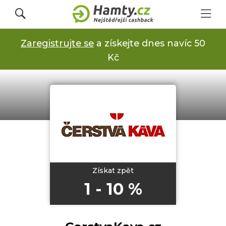
Zaregistrujte se
a získejte dnes navíc 50
Přihlásit se
Kč
Registrovat
Obchody
Kupóny a slevy
Získat zpět
1 - 10 %
Jak to funguje
Dárkové karty s cashbackem