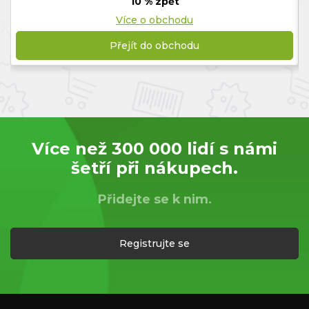
10 % zpět
Více o obchodu
Přejít do obchodu
Více než 300 000 lidí s námi
šetří při nákupech.
Přidejte se k nim.
Registrujte se