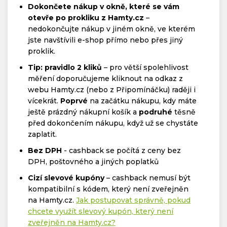
Dokončete nákup v okně, které se vám
otevře po prokliku z Hamty.cz
–
nedokončujte nákup v jiném okně, ve kterém
jste navštívili e-shop přímo nebo přes jiný
proklik.
Tip: pravidlo 2 kliků
– pro větší spolehlivost
měření doporučujeme kliknout na odkaz z
webu Hamty.cz (nebo z Připomínáčku) raději i
vícekrát.
Poprvé
na začátku nákupu, kdy máte
ještě prázdný nákupní košík a
podruhé
těsně
před dokončením nákupu, když už se chystáte
zaplatit.
Bez DPH
- cashback se počítá z ceny bez
DPH, poštovného a jiných poplatků
Cizí slevové kupóny
– cashback nemusí být
kompatibilní s kódem, který není zveřejněn
na Hamty.cz.
Jak postupovat správně, pokud
chcete využít slevový kupón, který není
zveřejněn na Hamty.cz?