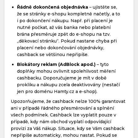
Řádně dokončená objednávka
– ujistěte se,
že se stránky e-shopu kompletně načetly, a to
i po dokončení nákupu. Např. při placení je
nutné počkat, až vás banka nebo platební
brána přesměruje zpět do e-shopu na tzv.
„děkovací stránku“. Pokud nastane chyba při
placení nebo dokončování objednávky,
cashback se většinou nepřipíše.
Blokátory reklam (AdBlock apod.)
– tyto
doplňky mohou ovlivnit spolehlivost měření
cashbacku. Doporučujeme je mít v době
prokliku a nákupu zcela deaktivovány (nestačí
jen pro doménu Hamty.cz a e-shop).
Upozorňujeme, že cashback nelze 100% garantovat
ani v případě řádného přesměrování a splnění
všech podmínek. Cashback lze vyplatit pouze v
případě, kdy nám obchod vyplatí odpovídající
provizi za Váš nákup. Situace, kdy se Vám cashback
nepřipíše automaticky, mohou nastat. Pokud se