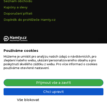
Seznam obchodů
Kupóny a slevy
Doporučení příteli
Doplněk do prohlížeče Hamty.cz
Provozovatelem tohoto serveru je VELVET VISION s.r.o., se
Používáme cookies
sídlem Na vápence 2885/2a, 130 00 Praha 3, IČ: 05228972,
zapsaná v obchodním rejstříku vedeném Městským soudem v
Můžeme je umístit pro analýzu našich údajů o návštěvnících, pro
zlepšení našeho webu, ukázání personalizovaného obsahu a pro
Praze, spisová značka C 260335.
poskytnutí skvělého zážitku z webu. Pro více informací o cookies
používáme otevřené nastavení.
podpora@hamty.cz
Přijmout vše a zavřít
Chci upravit
Copyright © 2019 - 2026. Všechna práva vyhrazena.
Vše blokovat