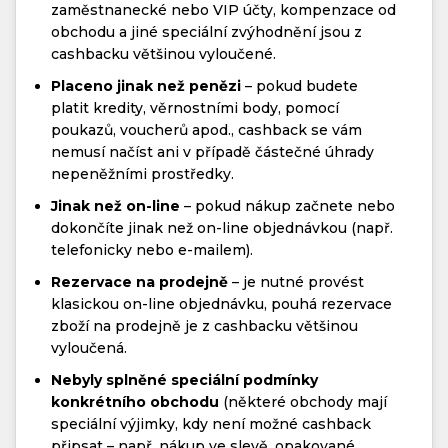
zaměstnanecké nebo VIP účty, kompenzace od
obchodu a jiné speciální zvýhodnění jsou z
cashbacku většinou vyloučené.
Placeno jinak než penězi
– pokud budete
platit kredity, věrnostními body, pomocí
poukazů, voucherů apod., cashback se vám
nemusí načíst ani v případě částečné úhrady
nepeněžními prostředky.
Jinak než on-line
– pokud nákup začnete nebo
dokončíte jinak než on-line objednávkou (např.
telefonicky nebo e-mailem).
Rezervace na prodejně
– je nutné provést
klasickou on-line objednávku, pouhá rezervace
zboží na prodejně je z cashbacku většinou
vyloučená.
Nebyly splněné speciální podmínky
konkrétního obchodu
(některé obchody mají
speciální výjimky, kdy není možné cashback
připsat – např. nákup ve slevě, opakované