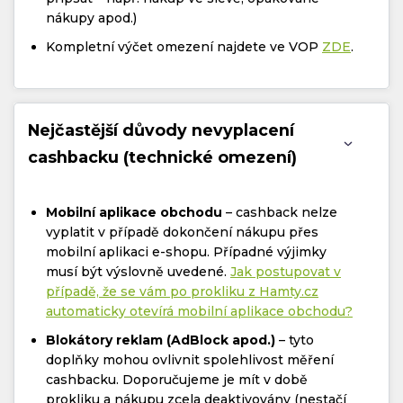
nákupy apod.)
Kompletní výčet omezení najdete ve VOP
ZDE
.
Nejčastější důvody nevyplacení
cashbacku (technické omezení)
Mobilní aplikace obchodu
– cashback nelze
vyplatit v případě dokončení nákupu přes
mobilní aplikaci e-shopu. Případné výjimky
musí být výslovně uvedené.
Jak postupovat v
případě, že se vám po prokliku z Hamty.cz
automaticky otevírá mobilní aplikace obchodu?
Blokátory reklam (AdBlock apod.)
– tyto
doplňky mohou ovlivnit spolehlivost měření
cashbacku. Doporučujeme je mít v době
prokliku a nákupu zcela deaktivovány (nestačí