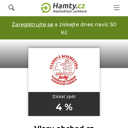
Zaregistrujte se
a získejte dnes navíc 50
Přihlásit se
Kč
Registrovat
Obchody
Kupóny a slevy
Získat zpět
4 %
Jak to funguje
Dárkové karty s cashbackem