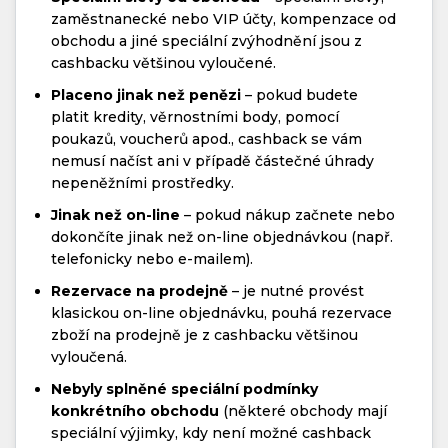
zaměstnanecké nebo VIP účty, kompenzace od
obchodu a jiné speciální zvýhodnění jsou z
cashbacku většinou vyloučené.
Placeno jinak než penězi
– pokud budete
platit kredity, věrnostními body, pomocí
poukazů, voucherů apod., cashback se vám
nemusí načíst ani v případě částečné úhrady
nepeněžními prostředky.
Jinak než on-line
– pokud nákup začnete nebo
dokončíte jinak než on-line objednávkou (např.
telefonicky nebo e-mailem).
Rezervace na prodejně
– je nutné provést
klasickou on-line objednávku, pouhá rezervace
zboží na prodejně je z cashbacku většinou
vyloučená.
Nebyly splněné speciální podmínky
konkrétního obchodu
(některé obchody mají
speciální výjimky, kdy není možné cashback