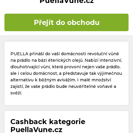
PuellaVune.cz
Časté dotazy
Přejít do obchodu
Kontakt
PUELLA přináší do vaší domácnosti revoluční vůně
na prádlo na bázi éterických olejů. Nabízí intenzivní,
dlouhotrvající vůni, která provoní nejen vaše prádlo,
ale i celou domácnost, a představuje tak výjimečnou
Copyright © 2019 - 2026. Všechna práva vyhrazena.
alternativu k běžným avivážím. I malé množství
zajistí, že vaše prádlo bude neuvěřitelně voňavé a
svěží.
Cashback kategorie
PuellaVune.cz