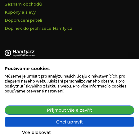
Seznam obchodů
Kupóny a slevy
Doporučení příteli
Doplněk do prohlížeče Hamty.cz
Provozovatelem tohoto serveru je VELVET VISION s.r.o., se
Používáme cookies
sídlem Na vápence 2885/2a, 130 00 Praha 3, IČ: 05228972,
zapsaná v obchodním rejstříku vedeném Městským soudem v
Můžeme je umístit pro analýzu našich údajů o návštěvnících, pro
zlepšení našeho webu, ukázání personalizovaného obsahu a pro
Praze, spisová značka C 260335.
poskytnutí skvělého zážitku z webu. Pro více informací o cookies
používáme otevřené nastavení.
podpora@hamty.cz
Přijmout vše a zavřít
Chci upravit
Copyright © 2019 - 2026. Všechna práva vyhrazena.
Vše blokovat