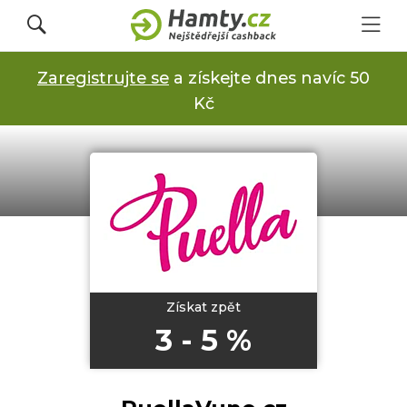
Zaregistrujte se
a získejte dnes navíc 50
Přihlásit se
Kč
Registrovat
Obchody
Kupóny a slevy
Získat zpět
3 - 5 %
Jak to funguje
Dárkové karty s cashbackem