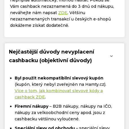
Vám cashback nezaznamená do 3 dnů od nákupu,
neváhejte nám napsat
ZDE
. Většinu
nezaznamenaných transakcí u českých e-shopů
dokážeme získat dodatečně.
Nejčastější důvody nevyplacení
cashbacku (objektivní důvody)
Byl použit nekompatibilní slevový kupón
(kupón, který nebyl zveřejněn na Hamty.cz).
Více o tom, jak kombinovat slevové kódy a
cashback ZDE
.
Firemní nákupy
– B2B nákupy, nákupy na IČO,
nákupy za velkoobchodní ceny apod. jsou z
cashbacku většinou vyloučené.
Speciální slevy od obchodu
– speciální slevy,