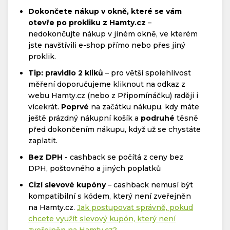
Dokončete nákup v okně, které se vám
otevře po prokliku z Hamty.cz
–
nedokončujte nákup v jiném okně, ve kterém
jste navštívili e-shop přímo nebo přes jiný
proklik.
Tip: pravidlo 2 kliků
– pro větší spolehlivost
měření doporučujeme kliknout na odkaz z
webu Hamty.cz (nebo z Připomínáčku) raději i
vícekrát.
Poprvé
na začátku nákupu, kdy máte
ještě prázdný nákupní košík a
podruhé
těsně
před dokončením nákupu, když už se chystáte
zaplatit.
Bez DPH
- cashback se počítá z ceny bez
DPH, poštovného a jiných poplatků
Cizí slevové kupóny
– cashback nemusí být
kompatibilní s kódem, který není zveřejněn
na Hamty.cz.
Jak postupovat správně, pokud
chcete využít slevový kupón, který není
zveřejněn na Hamty.cz?