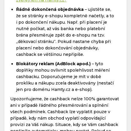
Řádně dokončená objednávka
– ujistěte se,
že se stránky e-shopu kompletně načetly, a to
i po dokončení nákupu. Např. při placení je
nutné počkat, až vás banka nebo platební
brána přesměruje zpět do e-shopu na tzv.
„děkovací stránku“. Pokud nastane chyba při
placení nebo dokončování objednávky,
cashback se většinou nepřipíše.
Blokátory reklam (AdBlock apod.)
– tyto
doplňky mohou ovlivnit spolehlivost měření
cashbacku. Doporučujeme je mít v době
prokliku a nákupu zcela deaktivovány (nestačí
jen pro doménu Hamty.cz a e-shop).
Upozorňujeme, že cashback nelze 100% garantovat
ani v případě řádného přesměrování a splnění
všech podmínek. Cashback lze vyplatit pouze v
případě, kdy nám obchod vyplatí odpovídající
provizi za Váš nákup. Situace, kdy se Vám cashback
nepřipíše automaticky, mohou nastat. Pokud se