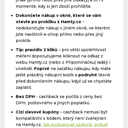
momentě, kdy si jen zboží prohlížíte.
Dokončete nákup v okně, které se vám
otevře po prokliku z Hamty.cz
–
nedokončujte nákup v jiném okně, ve kterém
jste navštívili e-shop přímo nebo přes jiný
proklik.
Tip: pravidlo 2 kliků
– pro větší spolehlivost
měření doporučujeme kliknout na odkaz z
webu Hamty.cz (nebo z Připomínáčku) raději i
vícekrát.
Poprvé
na začátku nákupu, kdy máte
ještě prázdný nákupní košík a
podruhé
těsně
před dokončením nákupu, když už se chystáte
zaplatit.
Bez DPH
- cashback se počítá z ceny bez
DPH, poštovného a jiných poplatků
Cizí slevové kupóny
– cashback nemusí být
kompatibilní s kódem, který není zveřejněn
na Hamty.cz.
Jak postupovat správně, pokud