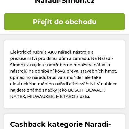
Naradi-Simon.cz
Časté dotazy
Přejít do obchodu
Kontakt
Elektrické ruční a AKU nářadí, nástroje a
příslušenství pro dílnu, dům a zahradu. Na Nářadí-
Simon.cz najdete nepřeberné množství nářadí a
nástrojů na obrábění kovů, dřeva, stavebních hmot,
Copyright © 2019 - 2026. Všechna práva vyhrazena.
upínacího nářadí, brusiva a měřidel, ale také
elektrického ručního nářadí a železářství. V nabídce
najdete známé značky jako BOSCH, DEWALT,
NAREX, MILWAUKEE, METABO a další.
Cashback kategorie Naradi-