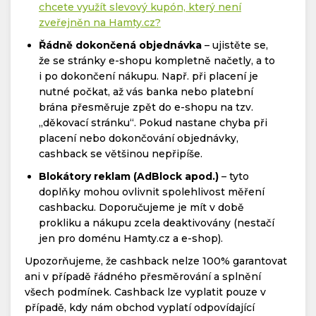
chcete využít slevový kupón, který není
zveřejněn na Hamty.cz?
Řádně dokončená objednávka
– ujistěte se,
že se stránky e-shopu kompletně načetly, a to
i po dokončení nákupu. Např. při placení je
nutné počkat, až vás banka nebo platební
brána přesměruje zpět do e-shopu na tzv.
„děkovací stránku“. Pokud nastane chyba při
placení nebo dokončování objednávky,
cashback se většinou nepřipíše.
Blokátory reklam (AdBlock apod.)
– tyto
doplňky mohou ovlivnit spolehlivost měření
cashbacku. Doporučujeme je mít v době
prokliku a nákupu zcela deaktivovány (nestačí
jen pro doménu Hamty.cz a e-shop).
Upozorňujeme, že cashback nelze 100% garantovat
ani v případě řádného přesměrování a splnění
všech podmínek. Cashback lze vyplatit pouze v
případě, kdy nám obchod vyplatí odpovídající