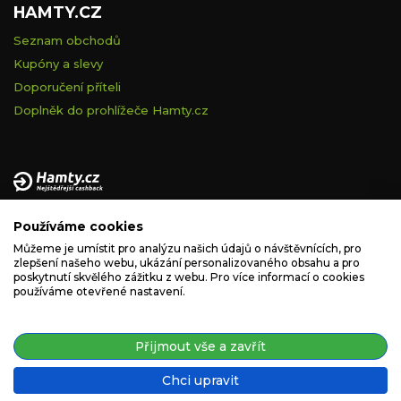
HAMTY.CZ
Seznam obchodů
Kupóny a slevy
Doporučení příteli
Doplněk do prohlížeče Hamty.cz
Provozovatelem tohoto serveru je VELVET VISION s.r.o., se
Používáme cookies
sídlem Na vápence 2885/2a, 130 00 Praha 3, IČ: 05228972,
zapsaná v obchodním rejstříku vedeném Městským soudem v
Můžeme je umístit pro analýzu našich údajů o návštěvnících, pro
zlepšení našeho webu, ukázání personalizovaného obsahu a pro
Praze, spisová značka C 260335.
poskytnutí skvělého zážitku z webu. Pro více informací o cookies
používáme otevřené nastavení.
podpora@hamty.cz
Přijmout vše a zavřít
Chci upravit