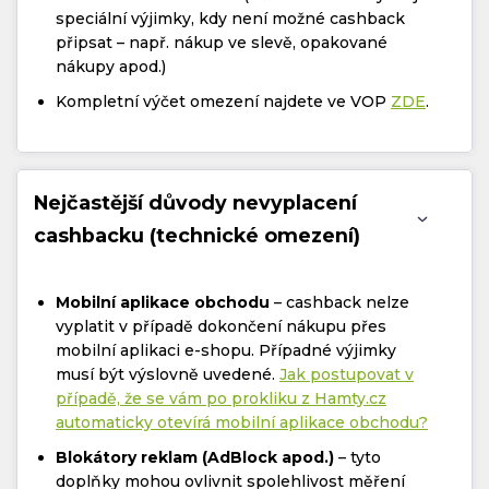
speciální výjimky, kdy není možné cashback
připsat – např. nákup ve slevě, opakované
nákupy apod.)
Kompletní výčet omezení najdete ve VOP
ZDE
.
Nejčastější důvody nevyplacení
cashbacku (technické omezení)
Mobilní aplikace obchodu
– cashback nelze
vyplatit v případě dokončení nákupu přes
mobilní aplikaci e-shopu. Případné výjimky
musí být výslovně uvedené.
Jak postupovat v
případě, že se vám po prokliku z Hamty.cz
automaticky otevírá mobilní aplikace obchodu?
Blokátory reklam (AdBlock apod.)
– tyto
doplňky mohou ovlivnit spolehlivost měření