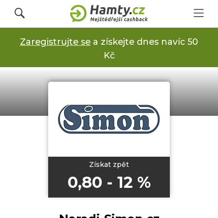
Zaregistrujte se
a získejte dnes navíc 50
Přihlásit se
Kč
Registrovat
Obchody
Kupóny a slevy
Získat zpět
0,80 - 12 %
Jak to funguje
Dárkové karty s cashbackem