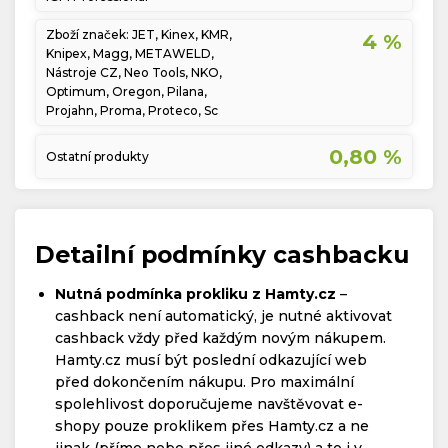
Zboží značek: JET, Kinex, KMR,
4 %
Knipex, Magg, METAWELD,
Nástroje CZ, Neo Tools, NKO,
Optimum, Oregon, Pilana,
Projahn, Proma, Proteco, Sc
0,80 %
Ostatní produkty
Detailní podmínky cashbacku
Nutná podmínka prokliku z Hamty.cz
–
cashback není automatický, je nutné aktivovat
cashback vždy před každým novým nákupem.
Hamty.cz musí být poslední odkazující web
před dokončením nákupu. Pro maximální
spolehlivost doporučujeme navštěvovat e-
shopy pouze proklikem přes Hamty.cz a ne
jinak (přímo nebo přes jiné odkazy) a to i v