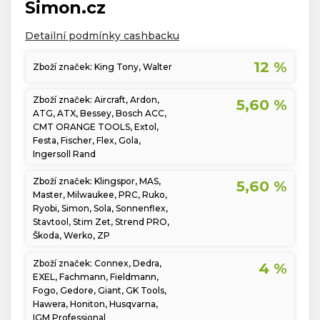
Simon.cz
Detailní podmínky cashbacku
12 %
Zboží značek: King Tony, Walter
Zboží značek: Aircraft, Ardon,
5,60 %
ATG, ATX, Bessey, Bosch ACC,
CMT ORANGE TOOLS, Extol,
Festa, Fischer, Flex, Gola,
Ingersoll Rand
Zboží značek: Klingspor, MAS,
5,60 %
Master, Milwaukee, PRC, Ruko,
Ryobi, Simon, Sola, Sonnenflex,
Stavtool, Stim Zet, Strend PRO,
Škoda, Werko, ZP
Zboží značek: Connex, Dedra,
4 %
EXEL, Fachmann, Fieldmann,
Fogo, Gedore, Giant, GK Tools,
Hawera, Honiton, Husqvarna,
IGM Professional