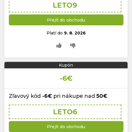
LETO9
Přejít do obchodu
Platí do
9. 8. 2026
Kupón
-6€
Zľavový kód
-6€
pri nákupe nad
50€
LETO6
Přejít do obchodu