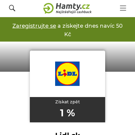
Zaregistrujte se
a získejte dnes navíc 50
Přihlásit se
Kč
Registrovat
Obchody
Kupóny a slevy
Získat zpět
1 %
Jak to funguje
Dárkové karty s cashbackem