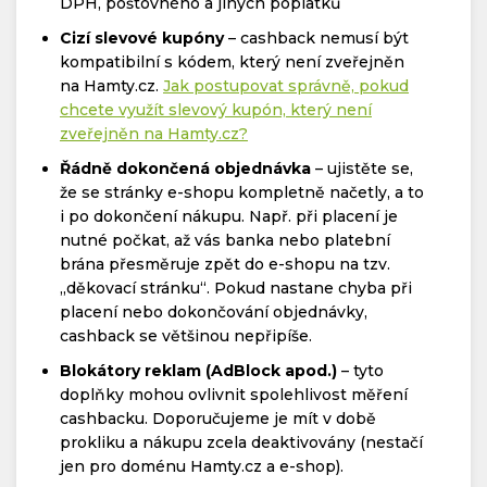
DPH, poštovného a jiných poplatků
Cizí slevové kupóny
– cashback nemusí být
kompatibilní s kódem, který není zveřejněn
na Hamty.cz.
Jak postupovat správně, pokud
chcete využít slevový kupón, který není
zveřejněn na Hamty.cz?
Řádně dokončená objednávka
– ujistěte se,
že se stránky e-shopu kompletně načetly, a to
i po dokončení nákupu. Např. při placení je
nutné počkat, až vás banka nebo platební
brána přesměruje zpět do e-shopu na tzv.
„děkovací stránku“. Pokud nastane chyba při
placení nebo dokončování objednávky,
cashback se většinou nepřipíše.
Blokátory reklam (AdBlock apod.)
– tyto
doplňky mohou ovlivnit spolehlivost měření
cashbacku. Doporučujeme je mít v době
prokliku a nákupu zcela deaktivovány (nestačí
jen pro doménu Hamty.cz a e-shop).