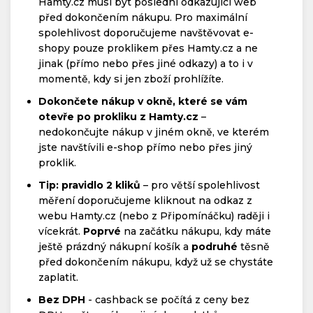
Hamty.cz musí být poslední odkazující web
před dokončením nákupu. Pro maximální
spolehlivost doporučujeme navštěvovat e-
shopy pouze proklikem přes Hamty.cz a ne
jinak (přímo nebo přes jiné odkazy) a to i v
momentě, kdy si jen zboží prohlížíte.
Dokončete nákup v okně, které se vám
otevře po prokliku z Hamty.cz
–
nedokončujte nákup v jiném okně, ve kterém
jste navštívili e-shop přímo nebo přes jiný
proklik.
Tip: pravidlo 2 kliků
– pro větší spolehlivost
měření doporučujeme kliknout na odkaz z
webu Hamty.cz (nebo z Připomínáčku) raději i
vícekrát.
Poprvé
na začátku nákupu, kdy máte
ještě prázdný nákupní košík a
podruhé
těsně
před dokončením nákupu, když už se chystáte
zaplatit.
Bez DPH
- cashback se počítá z ceny bez