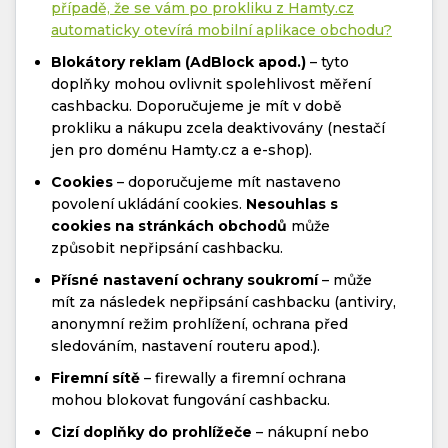
případě, že se vám po prokliku z Hamty.cz
automaticky otevírá mobilní aplikace obchodu?
Blokátory reklam (AdBlock apod.)
– tyto
doplňky mohou ovlivnit spolehlivost měření
cashbacku. Doporučujeme je mít v době
prokliku a nákupu zcela deaktivovány (nestačí
jen pro doménu Hamty.cz a e-shop).
Cookies
– doporučujeme mít nastaveno
povolení ukládání cookies.
Nesouhlas s
cookies na stránkách obchodů
může
způsobit nepřipsání cashbacku.
Přísné nastavení ochrany soukromí
– může
mít za následek nepřipsání cashbacku (antiviry,
anonymní režim prohlížení, ochrana před
sledováním, nastavení routeru apod.).
Firemní sítě
– firewally a firemní ochrana
mohou blokovat fungování cashbacku.
Cizí doplňky do prohlížeče
– nákupní nebo