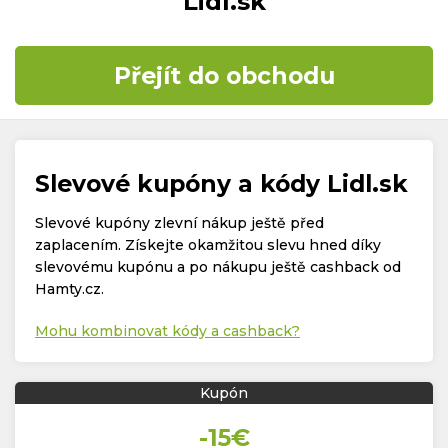
Lidl.sk
Časté dotazy
Přejít do obchodu
Kontakt
Slevové kupóny a kódy Lidl.sk
Slevové kupóny zlevní nákup ještě před
zaplacením. Získejte okamžitou slevu hned díky
Copyright © 2019 - 2026. Všechna práva vyhrazena.
slevovému kupónu a po nákupu ještě cashback od
Hamty.cz.
Mohu kombinovat kódy a cashback?
Kupón
-15€