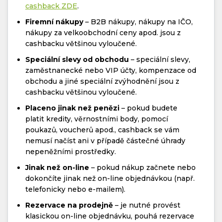
cashback ZDE
.
Firemní nákupy
– B2B nákupy, nákupy na IČO,
nákupy za velkoobchodní ceny apod. jsou z
cashbacku většinou vyloučené.
Speciální slevy od obchodu
– speciální slevy,
zaměstnanecké nebo VIP účty, kompenzace od
obchodu a jiné speciální zvýhodnění jsou z
cashbacku většinou vyloučené.
Placeno jinak než penězi
– pokud budete
platit kredity, věrnostními body, pomocí
poukazů, voucherů apod., cashback se vám
nemusí načíst ani v případě částečné úhrady
nepeněžními prostředky.
Jinak než on-line
– pokud nákup začnete nebo
dokončíte jinak než on-line objednávkou (např.
telefonicky nebo e-mailem).
Rezervace na prodejně
– je nutné provést
klasickou on-line objednávku, pouhá rezervace