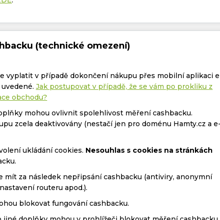
shbacku (technické omezení)
 vyplatit v případě dokončení nákupu přes mobilní aplikaci e
ě uvedené.
Jak postupovat v případě, že se vám po prokliku z
kace obchodu?
doplňky mohou ovlivnit spolehlivost měření cashbacku.
upu zcela deaktivovány (nestačí jen pro doménu Hamty.cz a e
olení ukládání cookies.
Nesouhlas s cookies na stránkách
acku.
 mít za následek nepřipsání cashbacku (antiviry, anonymní
nastavení routeru apod.).
mohou blokovat fungování cashbacku.
 jiné doplňky mohou v prohlížeči blokovat měření cashbacku.