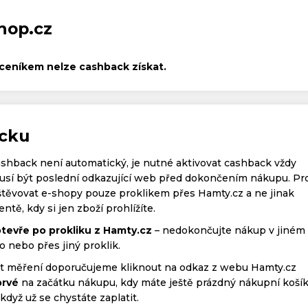
hop.cz
ceníkem nelze cashback získat.
acku
ashback není automatický, je nutné aktivovat cashback vždy
í být poslední odkazující web před dokončením nákupu. Pr
těvovat e-shopy pouze proklikem přes Hamty.cz a ne jinak
tě, kdy si jen zboží prohlížíte.
tevře po prokliku z Hamty.cz
– nedokončujte nákup v jiném
o nebo přes jiný proklik.
ost měření doporučujeme kliknout na odkaz z webu Hamty.cz
rvé
na začátku nákupu, kdy máte ještě prázdný nákupní košík
yž už se chystáte zaplatit.