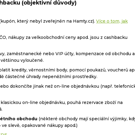
hbacku (objektivní důvody)
(kupón, který nebyl zveřejněn na Hamty.cz).
Více o tom, jak
ČO, nákupy za velkoobchodní ceny apod. jsou z cashbacku
levy, zaměstnanecké nebo VIP účty, kompenzace od obchodu a
 většinou vyloučené.
latit kredity, věrnostními body, pomocí poukazů, voucherů ap
adě částečné úhrady nepeněžními prostředky.
bo dokončíte jinak než on-line objednávkou (např. telefonic
 klasickou on-line objednávku, pouhá rezervace zboží na
á.
rétního obchodu
(některé obchody mají speciální výjimky, kd
 ve slevě, opakované nákupy apod.)
ZDE
.