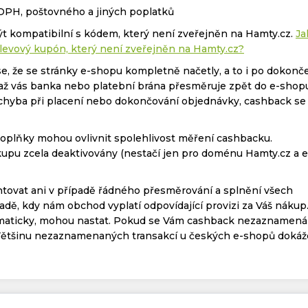
 DPH, poštovného a jiných poplatků
t kompatibilní s kódem, který není zveřejněn na Hamty.cz.
Ja
levový kupón, který není zveřejněn na Hamty.cz?
se, že se stránky e-shopu kompletně načetly, a to i po dokonč
, až vás banka nebo platební brána přesměruje zpět do e-shop
 chyba při placení nebo dokončování objednávky, cashback se
doplňky mohou ovlivnit spolehlivost měření cashbacku.
upu zcela deaktivovány (nestačí jen pro doménu Hamty.cz a e
tovat ani v případě řádného přesměrování a splnění všech
adě, kdy nám obchod vyplatí odpovídající provizi za Váš nákup
omaticky, mohou nastat. Pokud se Vám cashback nezaznamená
Většinu nezaznamenaných transakcí u českých e-shopů doká