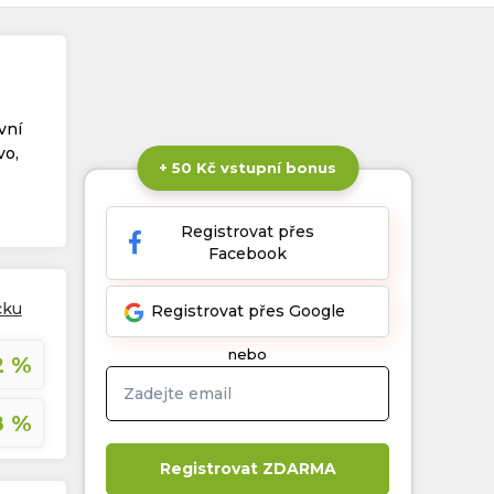
vní
vo,
+ 50 Kč vstupní bonus
Registrovat přes
Facebook
cku
Registrovat přes Google
nebo
2 %
8 %