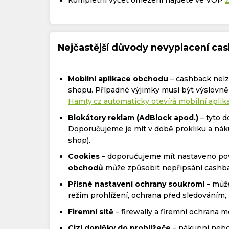
Nejčastější důvody nevyplacení ca
Mobilní aplikace obchodu
– cashback nelze
shopu. Případné výjimky musí být výslovn
Hamty.cz automaticky otevírá mobilní apli
Blokátory reklam (AdBlock apod.)
– tyto 
Doporučujeme je mít v době prokliku a nák
shop).
Cookies
– doporučujeme mít nastaveno pov
obchodů
může způsobit nepřipsání cashb
Přísné nastavení ochrany soukromí
– může
režim prohlížení, ochrana před sledováním, 
Firemní sítě
– firewally a firemní ochrana 
Cizí doplňky do prohlížeče
– nákupní nebo