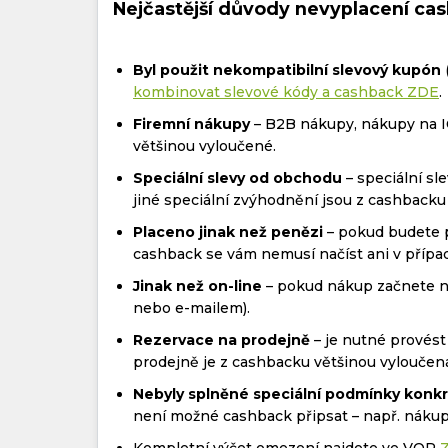
Nejčastější důvody nevyplacení cas
Byl použit nekompatibilní slevový kupón
kombinovat slevové kódy a cashback ZDE
.
Firemní nákupy
– B2B nákupy, nákupy na I
většinou vyloučené.
Speciální slevy od obchodu
– speciální s
jiné speciální zvýhodnění jsou z cashbacku
Placeno jinak než penězi
– pokud budete p
cashback se vám nemusí načíst ani v příp
Jinak než on-line
– pokud nákup začnete ne
nebo e-mailem).
Rezervace na prodejně
– je nutné provést
prodejně je z cashbacku většinou vyloučen
Nebyly splněné speciální podmínky konk
není možné cashback připsat – např. nákup
Kompletní výčet omezení najdete ve VOP