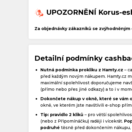
UPOZORNĚNÍ Korus-es
Za objednávky zákazníků se zvýhodněným 
Detailní podmínky cashb
Nutná podmínka prokliku z Hamty.cz
– c
před každým novým nákupem. Hamty.cz mus
maximální spolehlivost doporučujeme navš
(přímo nebo přes jiné odkazy) a to i v momen
Dokončete nákup v okně, které se vám o
okně, ve kterém jste navštívili e-shop přím
Tip: pravidlo 2 kliků
– pro větší spolehliv
(nebo z Připomínáčku) raději i vícekrát.
Pop
podruhé
těsně před dokončením nákupu, kd