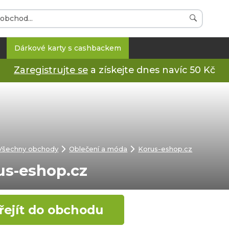
Dárkové karty s cashbackem
Zaregistrujte se
a získejte dnes navíc 50 Kč
Všechny obchody
Oblečení a móda
Korus-eshop.cz
us-eshop.cz
řejít do obchodu