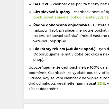
Bez DPH
- cashback se počítá z ceny bez
Cizí slevové kupóny
– cashback nemusí bý
postupovat správně, pokud chcete využít s
Řádně dokončená objednávka
– ujistěte 
nákupu. Např. při placení je nutné počkat
na tzv. „děkovací stránku“. Pokud nastane
většinou nepřipíše.
Blokátory reklam (AdBlock apod.)
– tyto 
Doporučujeme je mít v době prokliku a nák
shop).
Upozorňujeme, že cashback nelze 100% garan
podmínek. Cashback lze vyplatit pouze v příp
Situace, kdy se Vám cashback nepřipíše aut
dnů od nákupu, neváhejte nám napsat
ZDE
. 
získat dodatečně.