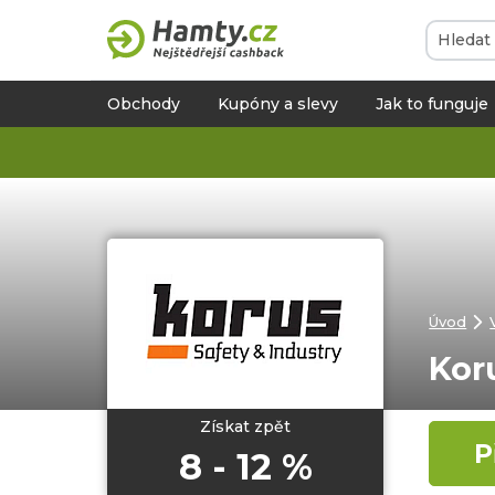
Obchody
Kupóny a slevy
Jak to funguje
Úvod
Kor
Získat zpět
P
8 - 12 %