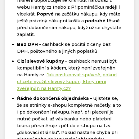
měření doporučujeme kliknout na odkaz z
webu Hamty.cz (nebo z Připomínáčku) raději i
vícekrát.
Poprvé
na začátku nákupu, kdy máte
ještě prázdný nákupní košík a
podruhé
těsně
před dokončením nákupu, když už se chystáte
zaplatit.
Bez DPH
- cashback se počítá z ceny bez
DPH, poštovného a jiných poplatků
Cizí slevové kupóny
– cashback nemusí být
kompatibilní s kódem, který není zveřejněn
na Hamty.cz.
Jak postupovat správně, pokud
chcete využít slevový kupón, který není
zveřejněn na Hamty.cz?
Řádně dokončená objednávka
– ujistěte se,
že se stránky e-shopu kompletně načetly, a to
i po dokončení nákupu. Např. při placení je
nutné počkat, až vás banka nebo platební
brána přesměruje zpět do e-shopu na tzv.
„děkovací stránku“. Pokud nastane chyba při