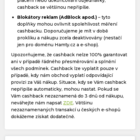
placení nebo dokončování objednávky,
cashback se většinou nepřipíše.
Blokátory reklam (AdBlock apod.)
– tyto
doplňky mohou ovlivnit spolehlivost měření
cashbacku. Doporučujeme je mít v době
prokliku a nákupu zcela deaktivovány (nestačí
jen pro doménu Hamty.cz a e-shop).
Upozorňujeme, že cashback nelze 100% garantovat
ani v případě řádného přesměrování a splnění
všech podmínek. Cashback lze vyplatit pouze v
případě, kdy nám obchod vyplatí odpovídající
provizi za Váš nákup. Situace, kdy se Vám cashback
nepřipíše automaticky, mohou nastat. Pokud se
Vám cashback nezaznamená do 3 dnů od nákupu,
neváhejte nám napsat
ZDE
. Většinu
nezaznamenaných transakcí u českých e-shopů
dokážeme získat dodatečně.