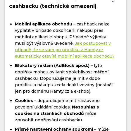
cashbacku (technické omezení)
Mobilní aplikace obchodu
– cashback nelze
vyplatit v případě dokončení nákupu přes
mobilní aplikaci e-shopu. Případné výjimky
musí být výslovně uvedené.
Jak postupovat v
případě, že se vám po prokliku z Hamty.cz
automaticky otevírá mobilní aplikace obchodu?
Blokátory reklam (AdBlock apod.)
– tyto
doplňky mohou ovlivnit spolehlivost měření
cashbacku. Doporučujeme je mít v době
prokliku a nákupu zcela deaktivovány (nestačí
jen pro doménu Hamty.cz a e-shop).
Cookies
– doporučujeme mít nastaveno
povolení ukládání cookies.
Nesouhlas s
cookies na stránkách obchodů
může
způsobit nepřipsání cashbacku.
Přísné nastavení ochrany soukromí
– může