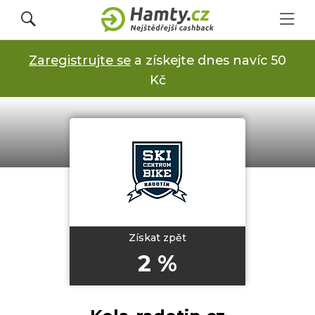
Zaregistrujte se
a získejte dnes navíc 50
Přihlásit se
Kč
Registrovat
Obchody
Kupóny a slevy
Získat zpět
2 %
Jak to funguje
Dárkové karty s cashbackem