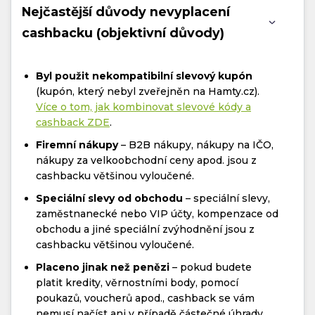
Nejčastější důvody nevyplacení
cashbacku (objektivní důvody)
Byl použit nekompatibilní slevový kupón
(kupón, který nebyl zveřejněn na Hamty.cz).
Více o tom, jak kombinovat slevové kódy a
cashback ZDE
.
Firemní nákupy
– B2B nákupy, nákupy na IČO,
nákupy za velkoobchodní ceny apod. jsou z
cashbacku většinou vyloučené.
Speciální slevy od obchodu
– speciální slevy,
zaměstnanecké nebo VIP účty, kompenzace od
obchodu a jiné speciální zvýhodnění jsou z
cashbacku většinou vyloučené.
Placeno jinak než penězi
– pokud budete
platit kredity, věrnostními body, pomocí
poukazů, voucherů apod., cashback se vám
nemusí načíst ani v případě částečné úhrady