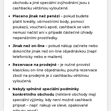
obchodu a jiné speciální zvýhodnění jsou z
cashbacku většinou vyloučené.
Placeno jinak než penězi
– pokud budete
platit kredity, věrnostními body, pomocí
poukazů, voucherů apod., cashback se vám
nemusí načíst ani v případě částečné úhrady
nepeněžními prostředky.
Jinak než on-line
– pokud nákup začnete nebo
dokončíte jinak než on-line objednávkou (např.
telefonicky nebo e-mailem).
Rezervace na prodejně
– je nutné provést
klasickou on-line objednávku, pouhá rezervace
zboží na prodejně je z cashbacku většinou
vyloučená.
Nebyly splněné speciální podmínky
konkrétního obchodu
(některé obchody mají
speciální výjimky, kdy není možné cashback
připsat – např. nákup ve slevě, opakované
nákupy apod.)