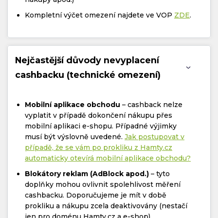
Kompletní výčet omezení najdete ve VOP
ZDE
.
Nejčastější důvody nevyplacení
cashbacku (technické omezení)
Mobilní aplikace obchodu
– cashback nelze
vyplatit v případě dokončení nákupu přes
mobilní aplikaci e-shopu. Případné výjimky
musí být výslovně uvedené.
Jak postupovat v
případě, že se vám po prokliku z Hamty.cz
automaticky otevírá mobilní aplikace obchodu?
Blokátory reklam (AdBlock apod.)
– tyto
doplňky mohou ovlivnit spolehlivost měření
cashbacku. Doporučujeme je mít v době
prokliku a nákupu zcela deaktivovány (nestačí
jen pro doménu Hamty.cz a e-shop).