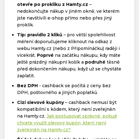
otevře po prokliku z Hamty.cz
–
nedokončujte nákup v jiném okně, ve kterém
jste navštívili e-shop přímo nebo přes jiný
proklik.
Tip: pravidlo 2 kliků
– pro větší spolehlivost
měření doporučujeme kliknout na odkaz z
webu Hamty.cz (nebo z Připomínáčku) raději i
vícekrát.
Poprvé
na začátku nákupu, kdy máte
ještě prázdný nákupní košík a
podruhé
těsně
před dokončením nákupu, když už se chystáte
zaplatit.
Bez DPH
- cashback se počítá z ceny bez
DPH, poštovného a jiných poplatků
Cizí slevové kupóny
– cashback nemusí být
kompatibilní s kódem, který není zveřejněn
na Hamty.cz.
Jak postupovat správně, pokud
chcete využít slevový kupón, který není
zveřejněn na Hamty.cz?