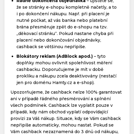
Řádně dokončená objednávka
– ujistěte se,
že se stránky e-shopu kompletně načetly, a to
i po dokončení nákupu. Např. při placení je
nutné počkat, až vás banka nebo platební
brána přesměruje zpět do e-shopu na tzv.
„děkovací stránku“. Pokud nastane chyba při
placení nebo dokončování objednávky,
cashback se většinou nepřipíše.
Blokátory reklam (AdBlock apod.)
– tyto
doplňky mohou ovlivnit spolehlivost měření
cashbacku. Doporučujeme je mít v době
prokliku a nákupu zcela deaktivovány (nestačí
jen pro doménu Hamty.cz a e-shop).
Upozorňujeme, že cashback nelze 100% garantovat
ani v případě řádného přesměrování a splnění
všech podmínek. Cashback lze vyplatit pouze v
případě, kdy nám obchod vyplatí odpovídající
provizi za Váš nákup. Situace, kdy se Vám cashback
nepřipíše automaticky, mohou nastat. Pokud se
Vám cashback nezaznamená do 3 dnů od nákupu,