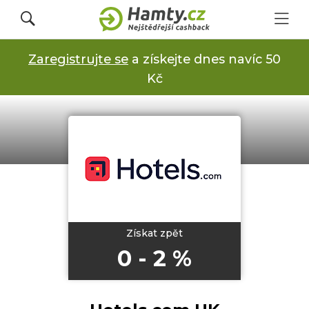
Zaregistrujte se
a získejte dnes navíc 50
Přihlásit se
Kč
Registrovat
Obchody
Kupóny a slevy
Získat zpět
0 - 2 %
Jak to funguje
Dárkové karty s cashbackem