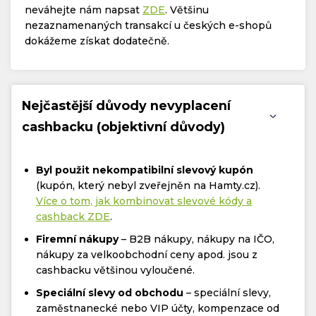
neváhejte nám napsat
ZDE
. Většinu
nezaznamenaných transakcí u českých e-shopů
dokážeme získat dodatečně.
Nejčastější důvody nevyplacení
cashbacku (objektivní důvody)
Byl použit nekompatibilní slevový kupón
(kupón, který nebyl zveřejněn na Hamty.cz).
Více o tom, jak kombinovat slevové kódy a
cashback ZDE
.
Firemní nákupy
– B2B nákupy, nákupy na IČO,
nákupy za velkoobchodní ceny apod. jsou z
cashbacku většinou vyloučené.
Speciální slevy od obchodu
– speciální slevy,
zaměstnanecké nebo VIP účty, kompenzace od