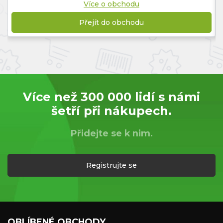
Více o obchodu
Přejít do obchodu
Více než 300 000 lidí s námi
šetří při nákupech.
Přidejte se k nim.
Registrujte se
OBLÍBENÉ OBCHODY