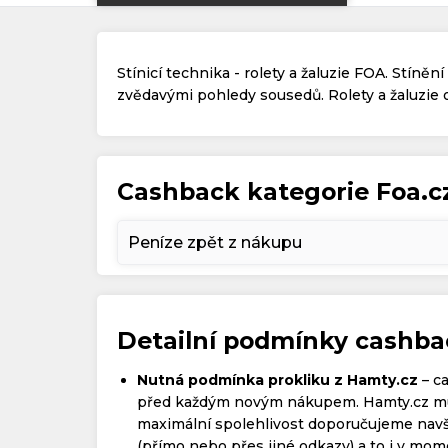
Stínicí technika - rolety a žaluzie FOA. Stíněn
zvědavými pohledy sousedů. Rolety a žaluzie 
Cashback kategorie Foa.c
Peníze zpět z nákupu
Detailní podmínky cashb
Nutná podmínka prokliku z Hamty.cz
– c
před každým novým nákupem. Hamty.cz mus
maximální spolehlivost doporučujeme navš
(přímo nebo přes jiné odkazy) a to i v momen