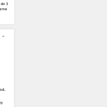
 do 3
žeme
od.,
ky