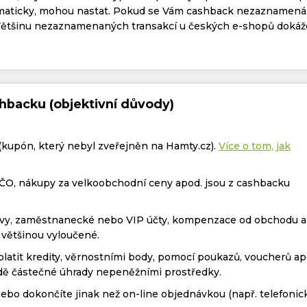
omaticky, mohou nastat. Pokud se Vám cashback nezaznamená
Většinu nezaznamenaných transakcí u českých e-shopů doká
hbacku (objektivní důvody)
(kupón, který nebyl zveřejněn na Hamty.cz).
Více o tom, jak
ČO, nákupy za velkoobchodní ceny apod. jsou z cashbacku
levy, zaměstnanecké nebo VIP účty, kompenzace od obchodu a
 většinou vyloučené.
latit kredity, věrnostními body, pomocí poukazů, voucherů ap
adě částečné úhrady nepeněžními prostředky.
bo dokončíte jinak než on-line objednávkou (např. telefonic