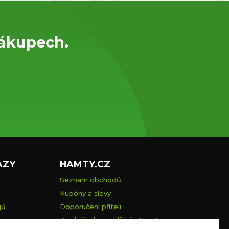
nákupech.
AZY
HAMTY.CZ
Seznam obchodů
Kupóny a slevy
jů
Doporučení příteli
Doplněk do prohlížeče Hamty.cz