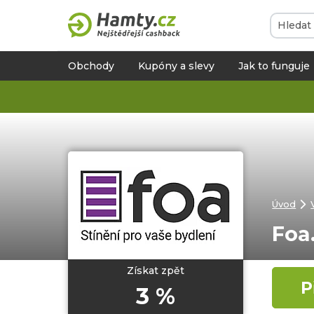
Obchody
Kupóny a slevy
Jak to funguje
Úvod
Foa
Získat zpět
P
3 %