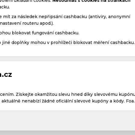
olení ukládání cookies.
Nesouhlas s cookies na stránkách
acku.
 mít za následek nepřipsání cashbacku (antiviry, anonymní
nastavení routeru apod.).
mohou blokovat fungování cashbacku.
 jiné doplňky mohou v prohlížeči blokovat měření cashbacku.
a.cz
acením. Získejte okamžitou slevu hned díky slevovému kupónu
aktuálně nenabízí žádné oficiální slevové kupóny a kódy. Foa.