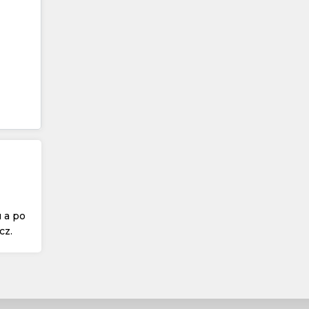
 a po
cz.