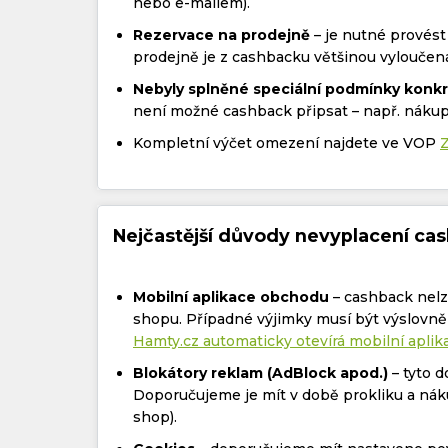
nebo e-mailem).
Rezervace na prodejně
– je nutné provést
prodejně je z cashbacku většinou vyloučen
Nebyly splněné speciální podmínky konk
není možné cashback připsat – např. nákup
Kompletní výčet omezení najdete ve VOP
Nejčastější důvody nevyplacení ca
Mobilní aplikace obchodu
– cashback nelze
shopu. Případné výjimky musí být výslovn
Hamty.cz automaticky otevírá mobilní apli
Blokátory reklam (AdBlock apod.)
– tyto 
Doporučujeme je mít v době prokliku a nák
shop).