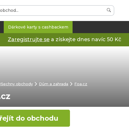
Dárkové karty s cashbackem
Zaregistrujte se
a získejte dnes navíc 50 Kč
Všechny obchody
Dům a zahrada
Foa.cz
.cz
řejít do obchodu