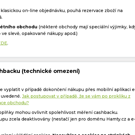
 klasickou on-line objednávku, pouhá rezervace zboží na
á.
rétního obchodu
(některé obchody mají speciální výjimky, kd
 ve slevě, opakované nákupy apod.)
ZDE
.
shbacku (technické omezení)
 vyplatit v případě dokončení nákupu přes mobilní aplikaci e
ě uvedené.
Jak postupovat v případě, že se vám po prokliku z
kace obchodu?
doplňky mohou ovlivnit spolehlivost měření cashbacku.
upu zcela deaktivovány (nestačí jen pro doménu Hamty.cz a e