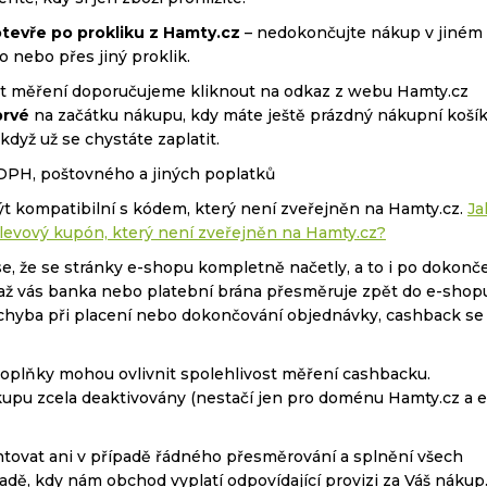
tevře po prokliku z Hamty.cz
– nedokončujte nákup v jiném
o nebo přes jiný proklik.
ost měření doporučujeme kliknout na odkaz z webu Hamty.cz
rvé
na začátku nákupu, kdy máte ještě prázdný nákupní košík
yž už se chystáte zaplatit.
 DPH, poštovného a jiných poplatků
t kompatibilní s kódem, který není zveřejněn na Hamty.cz.
Ja
levový kupón, který není zveřejněn na Hamty.cz?
se, že se stránky e-shopu kompletně načetly, a to i po dokonč
, až vás banka nebo platební brána přesměruje zpět do e-shop
 chyba při placení nebo dokončování objednávky, cashback se
doplňky mohou ovlivnit spolehlivost měření cashbacku.
upu zcela deaktivovány (nestačí jen pro doménu Hamty.cz a e
tovat ani v případě řádného přesměrování a splnění všech
adě, kdy nám obchod vyplatí odpovídající provizi za Váš nákup