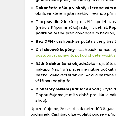
Dokončete nákup v okně, které se vám o
okně, ve kterém jste navštívili e-shop přím
Tip: pravidlo 2 kliků
– pro větší spolehliv
(nebo z Připomínáčku) raději i vícekrát.
Pop
podruhé
těsně před dokončením nákupu, kd
Bez DPH
- cashback se počítá z ceny bez
Cizí slevové kupóny
– cashback nemusí bý
postupovat správně, pokud chcete využít s
Řádně dokončená objednávka
– ujistěte 
nákupu. Např. při placení je nutné počkat
na tzv. „děkovací stránku“. Pokud nastane
většinou nepřipíše.
Blokátory reklam (AdBlock apod.)
– tyto 
Doporučujeme je mít v době prokliku a nák
shop).
Upozorňujeme, že cashback nelze 100% garan
podmínek. Cashback lze vyplatit pouze v příp