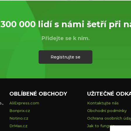
 300 000 lidí s námi šetří při 
Přidejte se k nim.
Registrujte se
OBLÍBENÉ OBCHODY
UŽITEČNÉ ODK
.,
AliExpress.com
Kontaktujte nás
Bonprix.cz
Obchodní podmínky
Notino.cz
Ochrana osobních úda
DrMax.cz
Jak to funguje