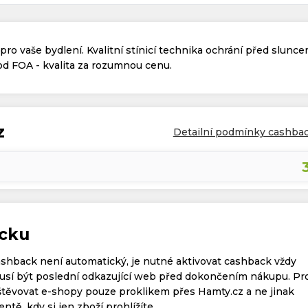
í pro vaše bydlení. Kvalitní stínicí technika ochrání před slunce
od FOA - kvalita za rozumnou cenu.
z
Detailní podmínky cashba
acku
ashback není automatický, je nutné aktivovat cashback vždy
í být poslední odkazující web před dokončením nákupu. Pr
těvovat e-shopy pouze proklikem přes Hamty.cz a ne jinak
tě, kdy si jen zboží prohlížíte.