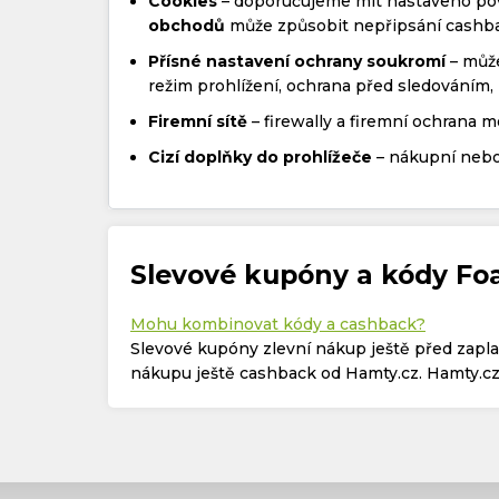
Cookies
– doporučujeme mít nastaveno pov
obchodů
může způsobit nepřipsání cashb
Přísné nastavení ochrany soukromí
– může
režim prohlížení, ochrana před sledováním, 
Firemní sítě
– firewally a firemní ochrana 
Cizí doplňky do prohlížeče
– nákupní nebo
Slevové kupóny a kódy Fo
Mohu kombinovat kódy a cashback?
Slevové kupóny zlevní nákup ještě před zapl
nákupu ještě cashback od Hamty.cz. Hamty.cz 