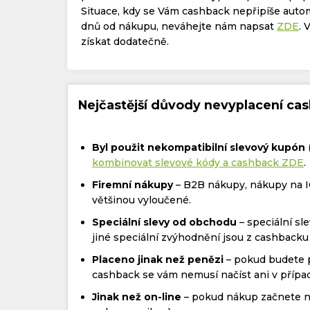
Situace, kdy se Vám cashback nepřipíše aut
dnů od nákupu, neváhejte nám napsat
ZDE
. 
získat dodatečně.
Nejčastější důvody nevyplacení cas
Byl použit nekompatibilní slevový kupón
kombinovat slevové kódy a cashback ZDE
.
Firemní nákupy
– B2B nákupy, nákupy na I
většinou vyloučené.
Speciální slevy od obchodu
– speciální s
jiné speciální zvýhodnění jsou z cashbacku
Placeno jinak než penězi
– pokud budete p
cashback se vám nemusí načíst ani v příp
Jinak než on-line
– pokud nákup začnete ne