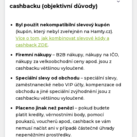
cashbacku (objektivní důvody)
Byl použit nekompatibilní slevový kupón
(kupón, který nebyl zveřejněn na Hamty.cz).
Více o tom, jak kombinovat slevové kódy a
cashback ZDE
.
Firemní nákupy
– B2B nákupy, nákupy na IČO,
nákupy za velkoobchodní ceny apod. jsou z
cashbacku většinou vyloučené.
Speciální slevy od obchodu
– speciální slevy,
zaměstnanecké nebo VIP účty, kompenzace od
obchodu a jiné speciální zvýhodnění jsou z
cashbacku většinou vyloučené.
Placeno jinak než penězi
– pokud budete
platit kredity, věrnostními body, pomocí
poukazů, voucherů apod., cashback se vám
nemusí načíst ani v případě částečné úhrady
nepeněžními prostředky.