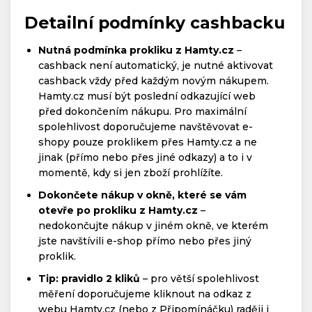
Detailní podmínky cashbacku
Nutná podmínka prokliku z Hamty.cz
–
cashback není automatický, je nutné aktivovat
cashback vždy před každým novým nákupem.
Hamty.cz musí být poslední odkazující web
před dokončením nákupu. Pro maximální
spolehlivost doporučujeme navštěvovat e-
shopy pouze proklikem přes Hamty.cz a ne
jinak (přímo nebo přes jiné odkazy) a to i v
momentě, kdy si jen zboží prohlížíte.
Dokončete nákup v okně, které se vám
otevře po prokliku z Hamty.cz
–
nedokončujte nákup v jiném okně, ve kterém
jste navštívili e-shop přímo nebo přes jiný
proklik.
Tip: pravidlo 2 kliků
– pro větší spolehlivost
měření doporučujeme kliknout na odkaz z
webu Hamty.cz (nebo z Připomínáčku) raději i