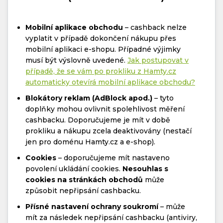
Mobilní aplikace obchodu
– cashback nelze
vyplatit v případě dokončení nákupu přes
mobilní aplikaci e-shopu. Případné výjimky
musí být výslovně uvedené.
Jak postupovat v
případě, že se vám po prokliku z Hamty.cz
automaticky otevírá mobilní aplikace obchodu?
Blokátory reklam (AdBlock apod.)
– tyto
doplňky mohou ovlivnit spolehlivost měření
cashbacku. Doporučujeme je mít v době
prokliku a nákupu zcela deaktivovány (nestačí
jen pro doménu Hamty.cz a e-shop).
Cookies
– doporučujeme mít nastaveno
povolení ukládání cookies.
Nesouhlas s
cookies na stránkách obchodů
může
způsobit nepřipsání cashbacku.
Přísné nastavení ochrany soukromí
– může
mít za následek nepřipsání cashbacku (antiviry,