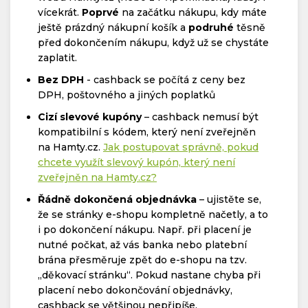
vícekrát.
Poprvé
na začátku nákupu, kdy máte
ještě prázdný nákupní košík a
podruhé
těsně
před dokončením nákupu, když už se chystáte
zaplatit.
Bez DPH
- cashback se počítá z ceny bez
DPH, poštovného a jiných poplatků
Cizí slevové kupóny
– cashback nemusí být
kompatibilní s kódem, který není zveřejněn
na Hamty.cz.
Jak postupovat správně, pokud
chcete využít slevový kupón, který není
zveřejněn na Hamty.cz?
Řádně dokončená objednávka
– ujistěte se,
že se stránky e-shopu kompletně načetly, a to
i po dokončení nákupu. Např. při placení je
nutné počkat, až vás banka nebo platební
brána přesměruje zpět do e-shopu na tzv.
„děkovací stránku“. Pokud nastane chyba při
placení nebo dokončování objednávky,
cashback se většinou nepřipíše.