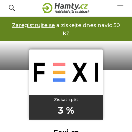
Zaregistrujte se
a získejte dnes navíc 50
Přihlásit se
Kč
Registrovat
Obchody
Kupóny a slevy
Získat zpět
3 %
Jak to funguje
Dárkové karty s cashbackem