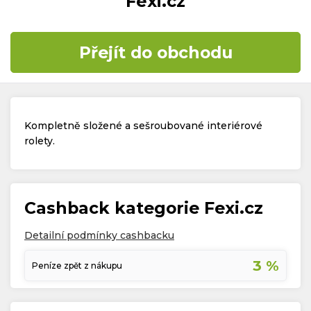
Fexi.cz
Časté dotazy
Přejít do obchodu
Kontakt
Kompletně složené a sešroubované interiérové
rolety.
Copyright © 2019 - 2026. Všechna práva vyhrazena.
Cashback kategorie Fexi.cz
Detailní podmínky cashbacku
3 %
Peníze zpět z nákupu