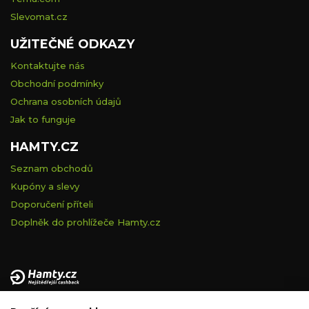
Slevomat.cz
UŽITEČNÉ ODKAZY
Kontaktujte nás
Obchodní podmínky
Ochrana osobních údajů
Jak to funguje
HAMTY.CZ
Seznam obchodů
Kupóny a slevy
Doporučení příteli
Doplněk do prohlížeče Hamty.cz
Provozovatelem tohoto serveru je VELVET VISION s.r.o., se