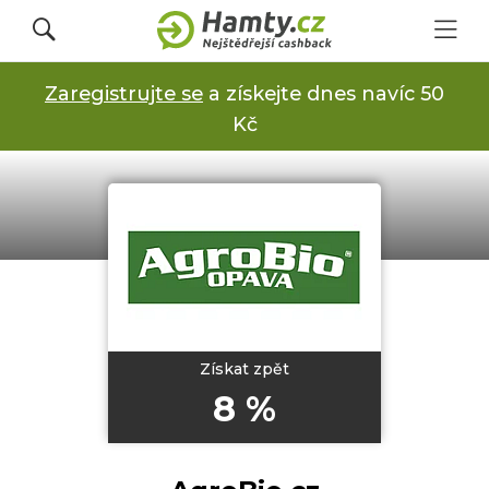
Zaregistrujte se
a získejte dnes navíc 50
Přihlásit se
Kč
Registrovat
Obchody
Kupóny a slevy
Získat zpět
8 %
Jak to funguje
Dárkové karty s cashbackem