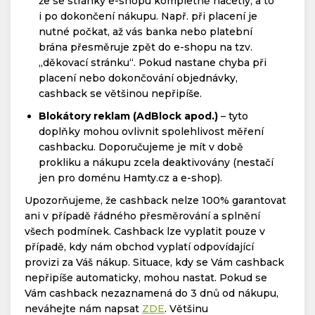
že se stránky e-shopu kompletně načetly, a to
i po dokončení nákupu. Např. při placení je
nutné počkat, až vás banka nebo platební
brána přesměruje zpět do e-shopu na tzv.
„děkovací stránku“. Pokud nastane chyba při
placení nebo dokončování objednávky,
cashback se většinou nepřipíše.
Blokátory reklam (AdBlock apod.)
– tyto
doplňky mohou ovlivnit spolehlivost měření
cashbacku. Doporučujeme je mít v době
prokliku a nákupu zcela deaktivovány (nestačí
jen pro doménu Hamty.cz a e-shop).
Upozorňujeme, že cashback nelze 100% garantovat
ani v případě řádného přesměrování a splnění
všech podmínek. Cashback lze vyplatit pouze v
případě, kdy nám obchod vyplatí odpovídající
provizi za Váš nákup. Situace, kdy se Vám cashback
nepřipíše automaticky, mohou nastat. Pokud se
Vám cashback nezaznamená do 3 dnů od nákupu,
neváhejte nám napsat
ZDE
. Většinu