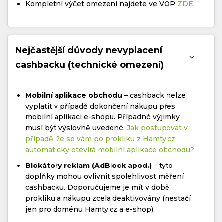
Kompletní výčet omezení najdete ve VOP
ZDE
.
Nejčastější důvody nevyplacení
cashbacku (technické omezení)
Mobilní aplikace obchodu
– cashback nelze
vyplatit v případě dokončení nákupu přes
mobilní aplikaci e-shopu. Případné výjimky
musí být výslovně uvedené.
Jak postupovat v
případě, že se vám po prokliku z Hamty.cz
automaticky otevírá mobilní aplikace obchodu?
Blokátory reklam (AdBlock apod.)
– tyto
doplňky mohou ovlivnit spolehlivost měření
cashbacku. Doporučujeme je mít v době
prokliku a nákupu zcela deaktivovány (nestačí
jen pro doménu Hamty.cz a e-shop).