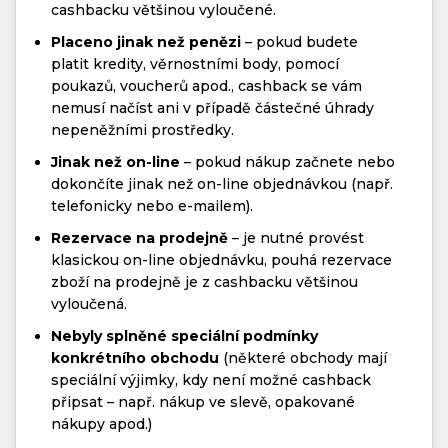
cashbacku většinou vyloučené.
Placeno jinak než penězi
– pokud budete
platit kredity, věrnostními body, pomocí
poukazů, voucherů apod., cashback se vám
nemusí načíst ani v případě částečné úhrady
nepeněžními prostředky.
Jinak než on-line
– pokud nákup začnete nebo
dokončíte jinak než on-line objednávkou (např.
telefonicky nebo e-mailem).
Rezervace na prodejně
– je nutné provést
klasickou on-line objednávku, pouhá rezervace
zboží na prodejně je z cashbacku většinou
vyloučená.
Nebyly splněné speciální podmínky
konkrétního obchodu
(některé obchody mají
speciální výjimky, kdy není možné cashback
připsat – např. nákup ve slevě, opakované
nákupy apod.)