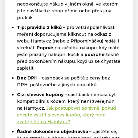
nedokončujte nákup v jiném okně, ve kterém
jste navštívili e-shop přímo nebo přes jiný
proklik.
Tip: pravidlo 2 kliků
– pro větší spolehlivost
měření doporučujeme kliknout na odkaz z
webu Hamty.cz (nebo z Připomínáčku) raději i
vícekrát.
Poprvé
na začátku nákupu, kdy máte
ještě prázdný nákupní košík a
podruhé
těsně
před dokončením nákupu, když už se chystáte
zaplatit.
Bez DPH
- cashback se počítá z ceny bez
DPH, poštovného a jiných poplatků
Cizí slevové kupóny
– cashback nemusí být
kompatibilní s kódem, který není zveřejněn
na Hamty.cz.
Jak postupovat správně, pokud
chcete využít slevový kupón, který není
zveřejněn na Hamty.cz?
Řádně dokončená objednávka
– ujistěte se,