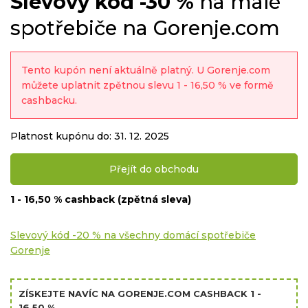
Slevový kód
-30 %
na malé
spotřebiče na Gorenje.com
Časté dotazy
Tento kupón není aktuálně platný. U Gorenje.com
Kontakt
můžete uplatnit zpětnou slevu 1 - 16,50 % ve formě
cashbacku.
Platnost kupónu do: 31. 12. 2025
Přejít do obchodu
Copyright © 2019 - 2026. Všechna práva vyhrazena.
1 - 16,50 % cashback (zpětná sleva)
Slevový kód -20 % na všechny domácí spotřebiče
Gorenje
ZÍSKEJTE NAVÍC NA GORENJE.COM CASHBACK 1 -
16,50 %