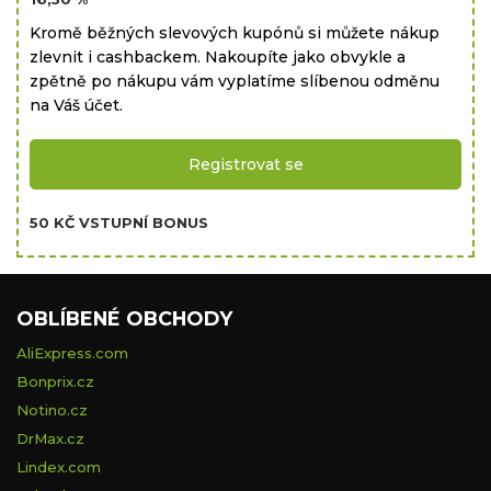
Kromě běžných slevových kupónů si můžete nákup
zlevnit i cashbackem. Nakoupíte jako obvykle a
zpětně po nákupu vám vyplatíme slíbenou odměnu
na Váš účet.
Registrovat se
50 KČ VSTUPNÍ BONUS
OBLÍBENÉ OBCHODY
AliExpress.com
Bonprix.cz
Notino.cz
DrMax.cz
Lindex.com