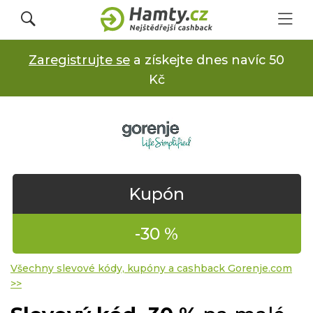
Zaregistrujte se
a získejte dnes navíc 50
Přihlásit se
Kč
Registrovat
Obchody
Kupón
Kupóny a slevy
-30 %
Jak to funguje
Všechny slevové kódy, kupóny a cashback Gorenje.com
>>
Dárkové karty s cashbackem