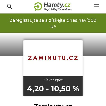
Zaregistrujte se
a získejte dnes navíc 50
Přihlásit se
Kč
Registrovat
Obchody
Kupóny a slevy
Získat zpět
4,20 - 10,50 %
Jak to funguje
Dárkové karty s cashbackem