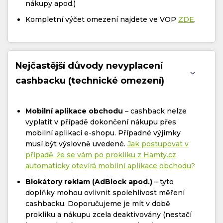
nákupy apod.)
Kompletní výčet omezení najdete ve VOP
ZDE
.
Nejčastější důvody nevyplacení
cashbacku (technické omezení)
Mobilní aplikace obchodu
– cashback nelze
vyplatit v případě dokončení nákupu přes
mobilní aplikaci e-shopu. Případné výjimky
musí být výslovně uvedené.
Jak postupovat v
případě, že se vám po prokliku z Hamty.cz
automaticky otevírá mobilní aplikace obchodu?
Blokátory reklam (AdBlock apod.)
– tyto
doplňky mohou ovlivnit spolehlivost měření
cashbacku. Doporučujeme je mít v době
prokliku a nákupu zcela deaktivovány (nestačí