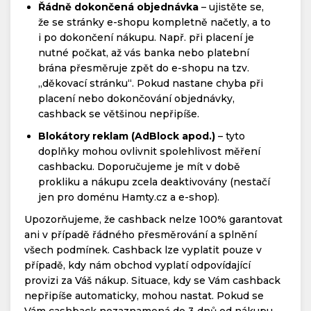
Řádně dokončená objednávka
– ujistěte se,
že se stránky e-shopu kompletně načetly, a to
i po dokončení nákupu. Např. při placení je
nutné počkat, až vás banka nebo platební
brána přesměruje zpět do e-shopu na tzv.
„děkovací stránku“. Pokud nastane chyba při
placení nebo dokončování objednávky,
cashback se většinou nepřipíše.
Blokátory reklam (AdBlock apod.)
– tyto
doplňky mohou ovlivnit spolehlivost měření
cashbacku. Doporučujeme je mít v době
prokliku a nákupu zcela deaktivovány (nestačí
jen pro doménu Hamty.cz a e-shop).
Upozorňujeme, že cashback nelze 100% garantovat
ani v případě řádného přesměrování a splnění
všech podmínek. Cashback lze vyplatit pouze v
případě, kdy nám obchod vyplatí odpovídající
provizi za Váš nákup. Situace, kdy se Vám cashback
nepřipíše automaticky, mohou nastat. Pokud se
Vám cashback nezaznamená do 3 dnů od nákupu,