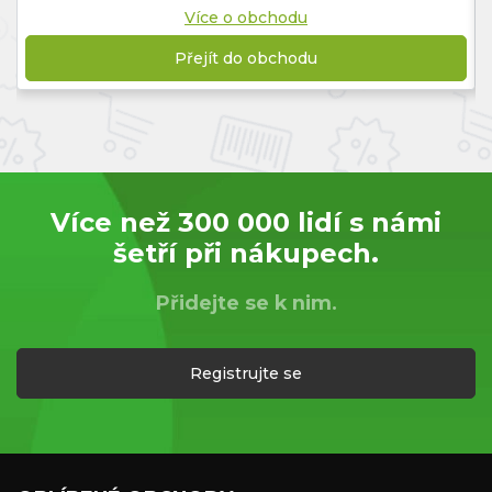
Více o obchodu
Přejít do obchodu
Více než 300 000 lidí s námi
šetří při nákupech.
Přidejte se k nim.
Registrujte se