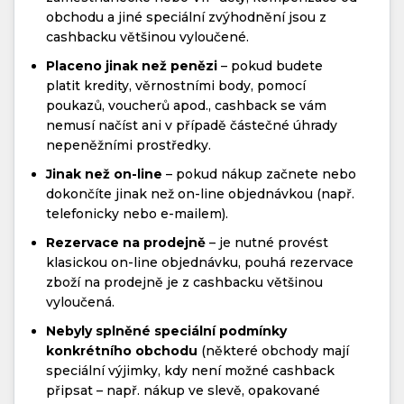
obchodu a jiné speciální zvýhodnění jsou z
cashbacku většinou vyloučené.
Placeno jinak než penězi
– pokud budete
platit kredity, věrnostními body, pomocí
poukazů, voucherů apod., cashback se vám
nemusí načíst ani v případě částečné úhrady
nepeněžními prostředky.
Jinak než on-line
– pokud nákup začnete nebo
dokončíte jinak než on-line objednávkou (např.
telefonicky nebo e-mailem).
Rezervace na prodejně
– je nutné provést
klasickou on-line objednávku, pouhá rezervace
zboží na prodejně je z cashbacku většinou
vyloučená.
Nebyly splněné speciální podmínky
konkrétního obchodu
(některé obchody mají
speciální výjimky, kdy není možné cashback
připsat – např. nákup ve slevě, opakované