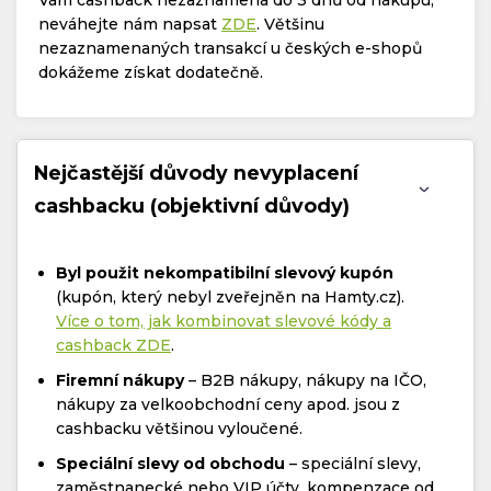
neváhejte nám napsat
ZDE
. Většinu
nezaznamenaných transakcí u českých e-shopů
dokážeme získat dodatečně.
Nejčastější důvody nevyplacení
cashbacku (objektivní důvody)
Byl použit nekompatibilní slevový kupón
(kupón, který nebyl zveřejněn na Hamty.cz).
Více o tom, jak kombinovat slevové kódy a
cashback ZDE
.
Firemní nákupy
– B2B nákupy, nákupy na IČO,
nákupy za velkoobchodní ceny apod. jsou z
cashbacku většinou vyloučené.
Speciální slevy od obchodu
– speciální slevy,
zaměstnanecké nebo VIP účty, kompenzace od