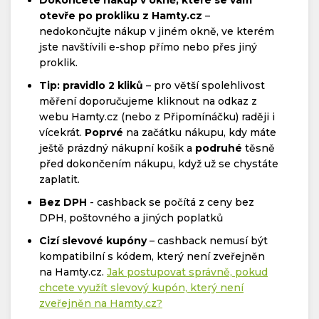
otevře po prokliku z Hamty.cz
–
nedokončujte nákup v jiném okně, ve kterém
jste navštívili e-shop přímo nebo přes jiný
proklik.
Tip: pravidlo 2 kliků
– pro větší spolehlivost
měření doporučujeme kliknout na odkaz z
webu Hamty.cz (nebo z Připomínáčku) raději i
vícekrát.
Poprvé
na začátku nákupu, kdy máte
ještě prázdný nákupní košík a
podruhé
těsně
před dokončením nákupu, když už se chystáte
zaplatit.
Bez DPH
- cashback se počítá z ceny bez
DPH, poštovného a jiných poplatků
Cizí slevové kupóny
– cashback nemusí být
kompatibilní s kódem, který není zveřejněn
na Hamty.cz.
Jak postupovat správně, pokud
chcete využít slevový kupón, který není
zveřejněn na Hamty.cz?