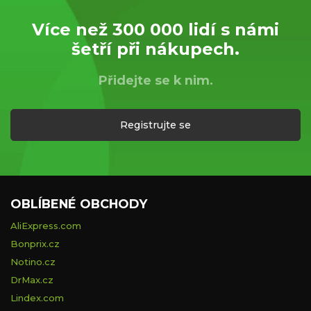
Více než 300 000 lidí s námi
šetří při nákupech.
Přidejte se k nim.
Registrujte se
OBLÍBENÉ OBCHODY
AliExpress.com
Bonprix.cz
Notino.cz
DrMax.cz
Lindex.com