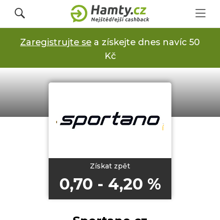
Zaregistrujte se
a získejte dnes navíc 50
Přihlásit se
Kč
Registrovat
Obchody
Kupóny a slevy
Získat zpět
0,70 - 4,20 %
Jak to funguje
Dárkové karty s cashbackem