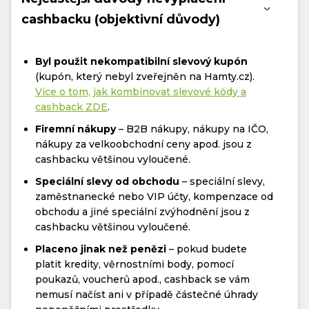
cashbacku (objektivní důvody)
Byl použit nekompatibilní slevový kupón
(kupón, který nebyl zveřejněn na Hamty.cz).
Více o tom, jak kombinovat slevové kódy a
cashback ZDE
.
Firemní nákupy
– B2B nákupy, nákupy na IČO,
nákupy za velkoobchodní ceny apod. jsou z
cashbacku většinou vyloučené.
Speciální slevy od obchodu
– speciální slevy,
zaměstnanecké nebo VIP účty, kompenzace od
obchodu a jiné speciální zvýhodnění jsou z
cashbacku většinou vyloučené.
Placeno jinak než penězi
– pokud budete
platit kredity, věrnostními body, pomocí
poukazů, voucherů apod., cashback se vám
nemusí načíst ani v případě částečné úhrady