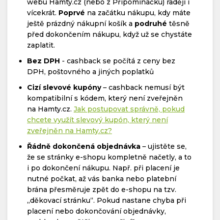
webu Hamty.cz (nebo z Připomínáčku) raději i
vícekrát.
Poprvé
na začátku nákupu, kdy máte
ještě prázdný nákupní košík a
podruhé
těsně
před dokončením nákupu, když už se chystáte
zaplatit.
Bez DPH
- cashback se počítá z ceny bez
DPH, poštovného a jiných poplatků
Cizí slevové kupóny
– cashback nemusí být
kompatibilní s kódem, který není zveřejněn
na Hamty.cz.
Jak postupovat správně, pokud
chcete využít slevový kupón, který není
zveřejněn na Hamty.cz?
Řádně dokončená objednávka
– ujistěte se,
že se stránky e-shopu kompletně načetly, a to
i po dokončení nákupu. Např. při placení je
nutné počkat, až vás banka nebo platební
brána přesměruje zpět do e-shopu na tzv.
„děkovací stránku“. Pokud nastane chyba při
placení nebo dokončování objednávky,