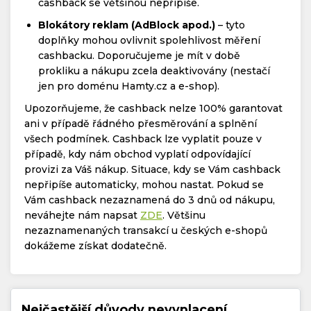
cashback se většinou nepřipíše.
Blokátory reklam (AdBlock apod.)
– tyto
doplňky mohou ovlivnit spolehlivost měření
cashbacku. Doporučujeme je mít v době
prokliku a nákupu zcela deaktivovány (nestačí
jen pro doménu Hamty.cz a e-shop).
Upozorňujeme, že cashback nelze 100% garantovat
ani v případě řádného přesměrování a splnění
všech podmínek. Cashback lze vyplatit pouze v
případě, kdy nám obchod vyplatí odpovídající
provizi za Váš nákup. Situace, kdy se Vám cashback
nepřipíše automaticky, mohou nastat. Pokud se
Vám cashback nezaznamená do 3 dnů od nákupu,
neváhejte nám napsat
ZDE
. Většinu
nezaznamenaných transakcí u českých e-shopů
dokážeme získat dodatečně.
Nejčastější důvody nevyplacení