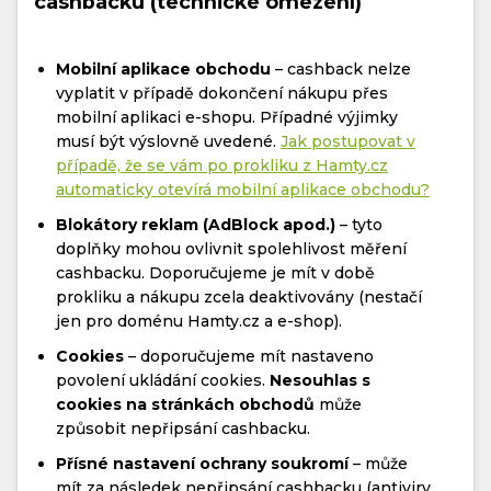
cashbacku (technické omezení)
Mobilní aplikace obchodu
– cashback nelze
vyplatit v případě dokončení nákupu přes
mobilní aplikaci e-shopu. Případné výjimky
musí být výslovně uvedené.
Jak postupovat v
případě, že se vám po prokliku z Hamty.cz
automaticky otevírá mobilní aplikace obchodu?
Blokátory reklam (AdBlock apod.)
– tyto
doplňky mohou ovlivnit spolehlivost měření
cashbacku. Doporučujeme je mít v době
prokliku a nákupu zcela deaktivovány (nestačí
jen pro doménu Hamty.cz a e-shop).
Cookies
– doporučujeme mít nastaveno
povolení ukládání cookies.
Nesouhlas s
cookies na stránkách obchodů
může
způsobit nepřipsání cashbacku.
Přísné nastavení ochrany soukromí
– může
mít za následek nepřipsání cashbacku (antiviry,