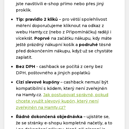
jste navštívili e-shop přímo nebo přes jiný
proklik.
Tip: pravidlo 2 kliků
– pro větší spolehlivost
měření doporučujeme kliknout na odkaz z
webu Hamty.cz (nebo z Připomínáčku) raději i
vícekrát.
Poprvé
na začátku nákupu, kdy máte
ještě prázdný nákupní košík a
podruhé
těsně
před dokončením nákupu, když už se chystáte
zaplatit.
Bez DPH
- cashback se počítá z ceny bez
DPH, poštovného a jiných poplatků
Cizí slevové kupóny
– cashback nemusí být
kompatibilní s kódem, který není zveřejněn
na Hamty.cz.
Jak postupovat správně, pokud
chcete využít slevový kupón, který není
zveřejněn na Hamty.cz?
Řádně dokončená objednávka
– ujistěte se,
že se stránky e-shopu kompletně načetly, a to