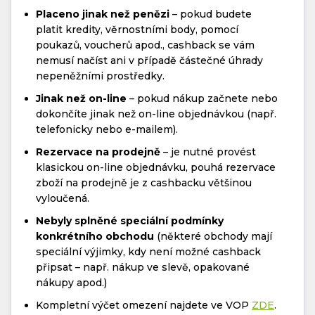
Placeno jinak než penězi
– pokud budete
platit kredity, věrnostními body, pomocí
poukazů, voucherů apod., cashback se vám
nemusí načíst ani v případě částečné úhrady
nepeněžními prostředky.
Jinak než on-line
– pokud nákup začnete nebo
dokončíte jinak než on-line objednávkou (např.
telefonicky nebo e-mailem).
Rezervace na prodejně
– je nutné provést
klasickou on-line objednávku, pouhá rezervace
zboží na prodejně je z cashbacku většinou
vyloučená.
Nebyly splněné speciální podmínky
konkrétního obchodu
(některé obchody mají
speciální výjimky, kdy není možné cashback
připsat – např. nákup ve slevě, opakované
nákupy apod.)
Kompletní výčet omezení najdete ve VOP
ZDE
.