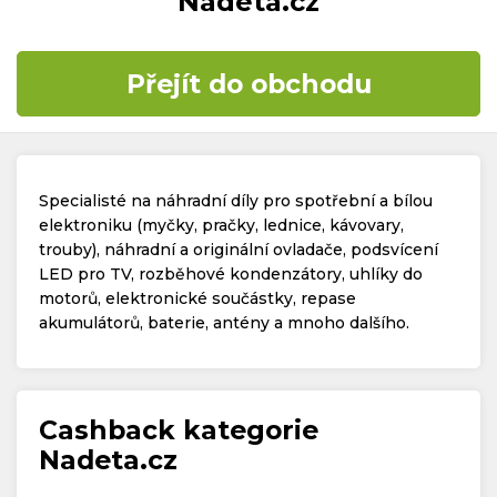
Nadeta.cz
Časté dotazy
Přejít do obchodu
Kontakt
Specialisté na náhradní díly pro spotřební a bílou
elektroniku (myčky, pračky, lednice, kávovary,
trouby), náhradní a originální ovladače, podsvícení
LED pro TV, rozběhové kondenzátory, uhlíky do
Copyright © 2019 - 2026. Všechna práva vyhrazena.
motorů, elektronické součástky, repase
akumulátorů, baterie, antény a mnoho dalšího.
Cashback kategorie
Nadeta.cz