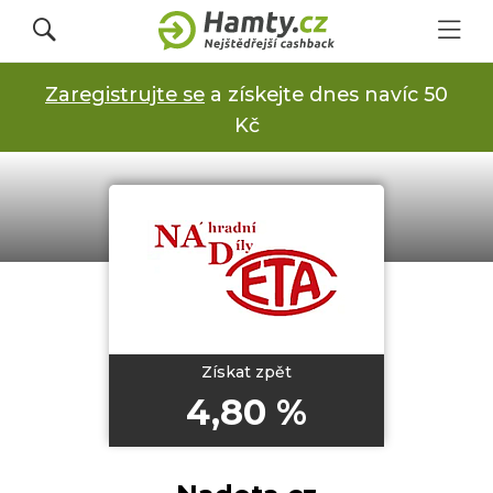
Zaregistrujte se
a získejte dnes navíc 50
Přihlásit se
Kč
Registrovat
Obchody
Kupóny a slevy
Získat zpět
4,80 %
Jak to funguje
Dárkové karty s cashbackem