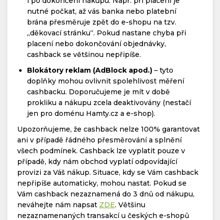
i po dokončení nákupu. Např. při placení je
nutné počkat, až vás banka nebo platební
brána přesměruje zpět do e-shopu na tzv.
„děkovací stránku“. Pokud nastane chyba při
placení nebo dokončování objednávky,
cashback se většinou nepřipíše.
Blokátory reklam (AdBlock apod.)
– tyto
doplňky mohou ovlivnit spolehlivost měření
cashbacku. Doporučujeme je mít v době
prokliku a nákupu zcela deaktivovány (nestačí
jen pro doménu Hamty.cz a e-shop).
Upozorňujeme, že cashback nelze 100% garantovat
ani v případě řádného přesměrování a splnění
všech podmínek. Cashback lze vyplatit pouze v
případě, kdy nám obchod vyplatí odpovídající
provizi za Váš nákup. Situace, kdy se Vám cashback
nepřipíše automaticky, mohou nastat. Pokud se
Vám cashback nezaznamená do 3 dnů od nákupu,
neváhejte nám napsat
ZDE
. Většinu
nezaznamenaných transakcí u českých e-shopů