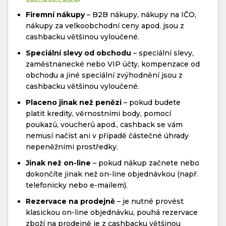
Firemní nákupy
– B2B nákupy, nákupy na IČO,
nákupy za velkoobchodní ceny apod. jsou z
cashbacku většinou vyloučené.
Speciální slevy od obchodu
– speciální slevy,
zaměstnanecké nebo VIP účty, kompenzace od
obchodu a jiné speciální zvýhodnění jsou z
cashbacku většinou vyloučené.
Placeno jinak než penězi
– pokud budete
platit kredity, věrnostními body, pomocí
poukazů, voucherů apod., cashback se vám
nemusí načíst ani v případě částečné úhrady
nepeněžními prostředky.
Jinak než on-line
– pokud nákup začnete nebo
dokončíte jinak než on-line objednávkou (např.
telefonicky nebo e-mailem).
Rezervace na prodejně
– je nutné provést
klasickou on-line objednávku, pouhá rezervace
zboží na prodejně je z cashbacku většinou