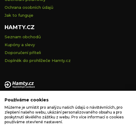
Ochrana osobních údajů
Jak to funguje
HAMTY.CZ
Seznam obchodů
Kupóny a slevy
Doporučení příteli
Doplněk do prohlížeče Hamty.cz
Provozovatelem tohoto serveru je VELVET VISION s.r.o., se
Používáme cookies
sídlem Na vápence 2885/2a, 130 00 Praha 3, IČ: 05228972,
zapsaná v obchodním rejstříku vedeném Městským soudem v
Můžeme je umístit pro analýzu našich údajů o návštěvnících, pro
zlepšení našeho webu, ukázání personalizovaného obsahu a pro
Praze, spisová značka C 260335.
poskytnutí skvělého zážitku z webu. Pro více informací o cookies
používáme otevřené nastavení.
podpora@hamty.cz