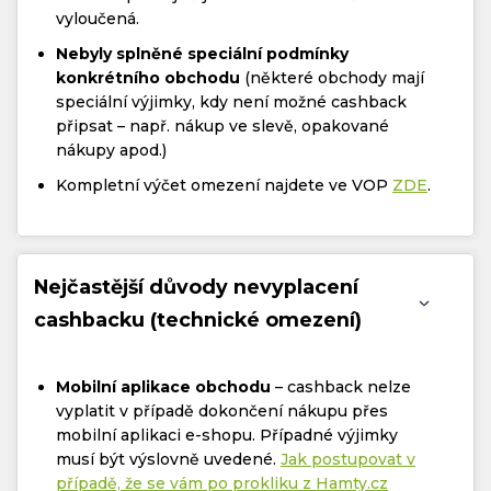
vyloučená.
Nebyly splněné speciální podmínky
konkrétního obchodu
(některé obchody mají
speciální výjimky, kdy není možné cashback
připsat – např. nákup ve slevě, opakované
nákupy apod.)
Kompletní výčet omezení najdete ve VOP
ZDE
.
Nejčastější důvody nevyplacení
cashbacku (technické omezení)
Mobilní aplikace obchodu
– cashback nelze
vyplatit v případě dokončení nákupu přes
mobilní aplikaci e-shopu. Případné výjimky
musí být výslovně uvedené.
Jak postupovat v
případě, že se vám po prokliku z Hamty.cz