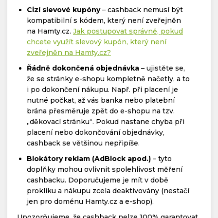
Cizí slevové kupóny
– cashback nemusí být
kompatibilní s kódem, který není zveřejněn
na Hamty.cz.
Jak postupovat správně, pokud
chcete využít slevový kupón, který není
zveřejněn na Hamty.cz?
Řádně dokončená objednávka
– ujistěte se,
že se stránky e-shopu kompletně načetly, a to
i po dokončení nákupu. Např. při placení je
nutné počkat, až vás banka nebo platební
brána přesměruje zpět do e-shopu na tzv.
„děkovací stránku“. Pokud nastane chyba při
placení nebo dokončování objednávky,
cashback se většinou nepřipíše.
Blokátory reklam (AdBlock apod.)
– tyto
doplňky mohou ovlivnit spolehlivost měření
cashbacku. Doporučujeme je mít v době
prokliku a nákupu zcela deaktivovány (nestačí
jen pro doménu Hamty.cz a e-shop).
Upozorňujeme, že cashback nelze 100% garantovat