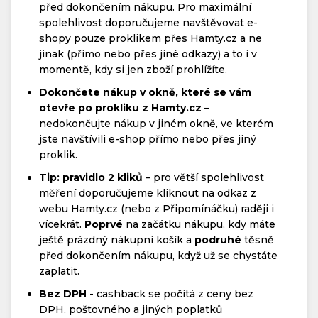
před dokončením nákupu. Pro maximální
spolehlivost doporučujeme navštěvovat e-
shopy pouze proklikem přes Hamty.cz a ne
jinak (přímo nebo přes jiné odkazy) a to i v
momentě, kdy si jen zboží prohlížíte.
Dokončete nákup v okně, které se vám
otevře po prokliku z Hamty.cz
–
nedokončujte nákup v jiném okně, ve kterém
jste navštívili e-shop přímo nebo přes jiný
proklik.
Tip: pravidlo 2 kliků
– pro větší spolehlivost
měření doporučujeme kliknout na odkaz z
webu Hamty.cz (nebo z Připomínáčku) raději i
vícekrát.
Poprvé
na začátku nákupu, kdy máte
ještě prázdný nákupní košík a
podruhé
těsně
před dokončením nákupu, když už se chystáte
zaplatit.
Bez DPH
- cashback se počítá z ceny bez
DPH, poštovného a jiných poplatků