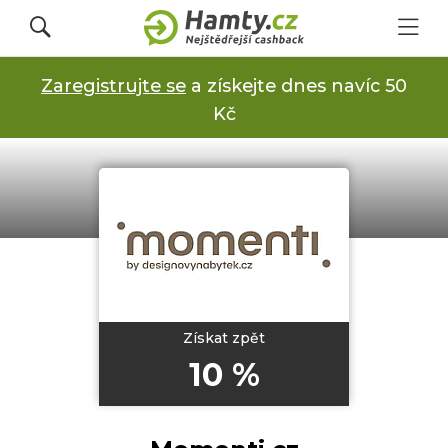
Zaregistrujte se
a získejte dnes navíc 50
Přihlásit se
Kč
Registrovat
Obchody
Kupóny a slevy
Získat zpět
10 %
Jak to funguje
Dárkové karty s cashbackem