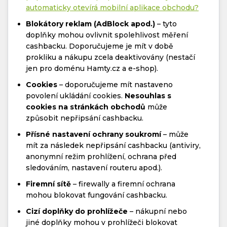
automaticky otevírá mobilní aplikace obchodu?
Blokátory reklam (AdBlock apod.)
– tyto
doplňky mohou ovlivnit spolehlivost měření
cashbacku. Doporučujeme je mít v době
prokliku a nákupu zcela deaktivovány (nestačí
jen pro doménu Hamty.cz a e-shop).
Cookies
– doporučujeme mít nastaveno
povolení ukládání cookies.
Nesouhlas s
cookies na stránkách obchodů
může
způsobit nepřipsání cashbacku.
Přísné nastavení ochrany soukromí
– může
mít za následek nepřipsání cashbacku (antiviry,
anonymní režim prohlížení, ochrana před
sledováním, nastavení routeru apod.).
Firemní sítě
– firewally a firemní ochrana
mohou blokovat fungování cashbacku.
Cizí doplňky do prohlížeče
– nákupní nebo
jiné doplňky mohou v prohlížeči blokovat