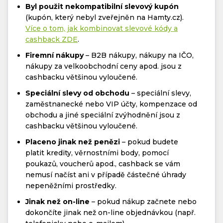
Byl použit nekompatibilní slevový kupón
(kupón, který nebyl zveřejněn na Hamty.cz).
Více o tom, jak kombinovat slevové kódy a
cashback ZDE
.
Firemní nákupy
– B2B nákupy, nákupy na IČO,
nákupy za velkoobchodní ceny apod. jsou z
cashbacku většinou vyloučené.
Speciální slevy od obchodu
– speciální slevy,
zaměstnanecké nebo VIP účty, kompenzace od
obchodu a jiné speciální zvýhodnění jsou z
cashbacku většinou vyloučené.
Placeno jinak než penězi
– pokud budete
platit kredity, věrnostními body, pomocí
poukazů, voucherů apod., cashback se vám
nemusí načíst ani v případě částečné úhrady
nepeněžními prostředky.
Jinak než on-line
– pokud nákup začnete nebo
dokončíte jinak než on-line objednávkou (např.