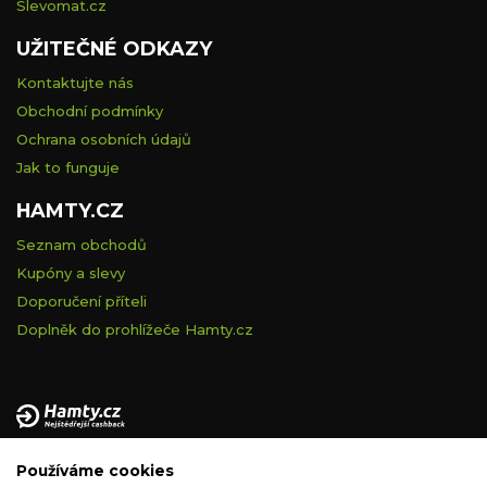
Slevomat.cz
UŽITEČNÉ ODKAZY
Kontaktujte nás
Obchodní podmínky
Ochrana osobních údajů
Jak to funguje
HAMTY.CZ
Seznam obchodů
Kupóny a slevy
Doporučení příteli
Doplněk do prohlížeče Hamty.cz
Provozovatelem tohoto serveru je VELVET VISION s.r.o., se
Používáme cookies
sídlem Na vápence 2885/2a, 130 00 Praha 3, IČ: 05228972,