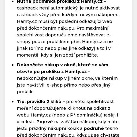
Nutná podmínka prokliku z Hamty.cz
–
cashback není automatický, je nutné aktivovat
cashback vždy před každým novým nákupem.
Hamty.cz musí být poslední odkazující web
před dokončením nákupu. Pro maximální
spolehlivost doporučujeme navštěvovat e-
shopy pouze proklikem přes Hamty.cz a ne
jinak (přímo nebo přes jiné odkazy) a to i v
momentě, kdy si jen zboží prohlížíte.
Dokončete nákup v okně, které se vám
otevře po prokliku z Hamty.cz
–
nedokončujte nákup v jiném okně, ve kterém
jste navštívili e-shop přímo nebo přes jiný
proklik.
Tip: pravidlo 2 kliků
– pro větší spolehlivost
měření doporučujeme kliknout na odkaz z
webu Hamty.cz (nebo z Připomínáčku) raději i
vícekrát.
Poprvé
na začátku nákupu, kdy máte
ještě prázdný nákupní košík a
podruhé
těsně
před dokončením nákupu, když už se chystáte