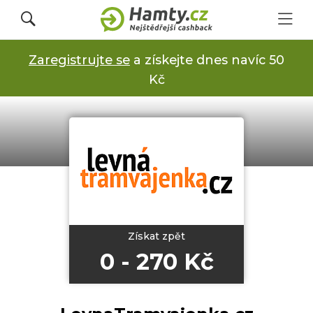
Zaregistrujte se
a získejte dnes navíc 50
Přihlásit se
Kč
Registrovat
Obchody
Kupóny a slevy
Získat zpět
0 - 270 Kč
Jak to funguje
Dárkové karty s cashbackem