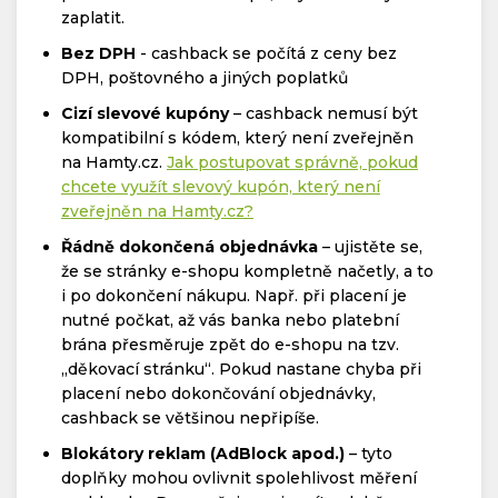
zaplatit.
Bez DPH
- cashback se počítá z ceny bez
DPH, poštovného a jiných poplatků
Cizí slevové kupóny
– cashback nemusí být
kompatibilní s kódem, který není zveřejněn
na Hamty.cz.
Jak postupovat správně, pokud
chcete využít slevový kupón, který není
zveřejněn na Hamty.cz?
Řádně dokončená objednávka
– ujistěte se,
že se stránky e-shopu kompletně načetly, a to
i po dokončení nákupu. Např. při placení je
nutné počkat, až vás banka nebo platební
brána přesměruje zpět do e-shopu na tzv.
„děkovací stránku“. Pokud nastane chyba při
placení nebo dokončování objednávky,
cashback se většinou nepřipíše.
Blokátory reklam (AdBlock apod.)
– tyto
doplňky mohou ovlivnit spolehlivost měření