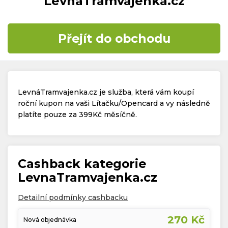
LevnaTramvajenka.cz
Časté dotazy
Přejít do obchodu
Kontakt
LevnáTramvajenka.cz je služba, která vám koupí
roční kupon na vaši Lítačku/Opencard a vy následně
platíte pouze za 399Kč měsíčně.
Copyright © 2019 - 2026. Všechna práva vyhrazena.
Cashback kategorie
LevnaTramvajenka.cz
Detailní podmínky cashbacku
270 Kč
Nová objednávka