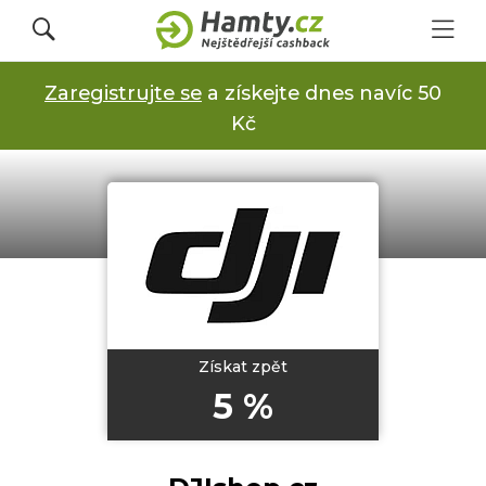
Zaregistrujte se
a získejte dnes navíc 50
Přihlásit se
Kč
Registrovat
Obchody
Kupóny a slevy
Získat zpět
5 %
Jak to funguje
Dárkové karty s cashbackem