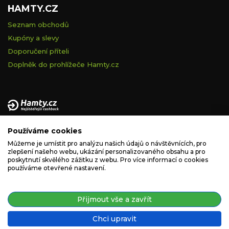
HAMTY.CZ
Seznam obchodů
Kupóny a slevy
Doporučení příteli
Doplněk do prohlížeče Hamty.cz
Provozovatelem tohoto serveru je VELVET VISION s.r.o., se
Používáme cookies
sídlem Na vápence 2885/2a, 130 00 Praha 3, IČ: 05228972,
zapsaná v obchodním rejstříku vedeném Městským soudem v
Můžeme je umístit pro analýzu našich údajů o návštěvnících, pro
zlepšení našeho webu, ukázání personalizovaného obsahu a pro
Praze, spisová značka C 260335.
poskytnutí skvělého zážitku z webu. Pro více informací o cookies
používáme otevřené nastavení.
podpora@hamty.cz
Přijmout vše a zavřít
Chci upravit