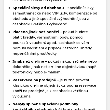
cashbacku většinou vyloučené.
Speciální slevy od obchodu
– speciální slevy,
zaměstnanecké nebo VIP účty, kompenzace od
obchodu a jiné speciální zvýhodnění jsou z
cashbacku většinou vyloučené.
Placeno jinak než penězi
– pokud budete
platit kredity, věrnostními body, pomocí
poukazů, voucherů apod., cashback se vám
nemusí načíst ani v případě částečné úhrady
nepeněžními prostředky.
Jinak než on-line
– pokud nákup začnete nebo
dokončíte jinak než on-line objednávkou (např.
telefonicky nebo e-mailem).
Rezervace na prodejně
– je nutné provést
klasickou on-line objednávku, pouhá rezervace
zboží na prodejně je z cashbacku většinou
vyloučená.
Nebyly splněné speciální podmínky
konkrétního obchodu
(některé obchody mají