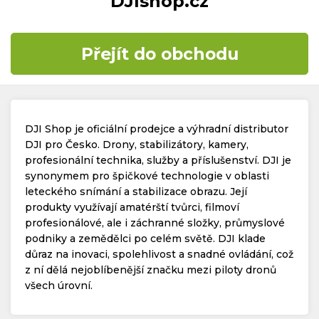
DJIshop.cz
Časté dotazy
Přejít do obchodu
Kontakt
DJI Shop je oficiální prodejce a výhradní distributor
DJI pro Česko. Drony, stabilizátory, kamery,
profesionální technika, služby a příslušenství. DJI je
synonymem pro špičkové technologie v oblasti
Copyright © 2019 - 2026. Všechna práva vyhrazena.
leteckého snímání a stabilizace obrazu. Její
produkty využívají amatérští tvůrci, filmoví
profesionálové, ale i záchranné složky, průmyslové
podniky a zemědělci po celém světě. DJI klade
důraz na inovaci, spolehlivost a snadné ovládání, což
z ní dělá nejoblíbenější značku mezi piloty dronů
všech úrovní.