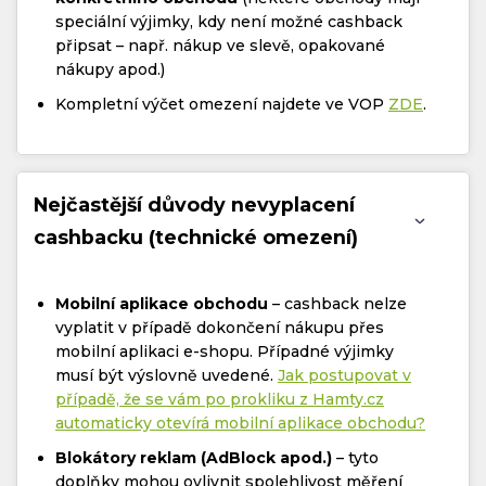
speciální výjimky, kdy není možné cashback
připsat – např. nákup ve slevě, opakované
nákupy apod.)
Kompletní výčet omezení najdete ve VOP
ZDE
.
Nejčastější důvody nevyplacení
cashbacku (technické omezení)
Mobilní aplikace obchodu
– cashback nelze
vyplatit v případě dokončení nákupu přes
mobilní aplikaci e-shopu. Případné výjimky
musí být výslovně uvedené.
Jak postupovat v
případě, že se vám po prokliku z Hamty.cz
automaticky otevírá mobilní aplikace obchodu?
Blokátory reklam (AdBlock apod.)
– tyto
doplňky mohou ovlivnit spolehlivost měření