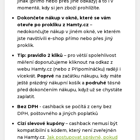
jinak (přímo nebo přes jiné odkazy) a to i v
momentě, kdy si jen zboží prohlížíte.
Dokončete nákup v okně, které se vám
otevře po prokliku z Hamty.cz
–
nedokončujte nákup v jiném okně, ve kterém
jste navštívili e-shop přímo nebo přes jiný
proklik.
Tip: pravidlo 2 kliků
– pro větší spolehlivost
měření doporučujeme kliknout na odkaz z
webu Hamty.cz (nebo z Připomínáčku) raději i
vícekrát.
Poprvé
na začátku nákupu, kdy máte
ještě prázdný nákupní košík a
podruhé
těsně
před dokončením nákupu, když už se chystáte
zaplatit.
Bez DPH
- cashback se počítá z ceny bez
DPH, poštovného a jiných poplatků
Cizí slevové kupóny
– cashback nemusí být
kompatibilní s kódem, který není zveřejněn
na Hamty.cz.
Jak postupovat správně, pokud