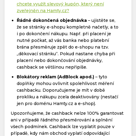
chcete využít slevový kupón, který není
zveřejněn na Hamty.cz?
Řádně dokončená objednávka
– ujistěte se,
že se stránky e-shopu kompletně načetly, a to
i po dokončení nákupu. Např. při placení je
nutné počkat, až vás banka nebo platební
brána přesměruje zpět do e-shopu na tzv.
„děkovací stránku“. Pokud nastane chyba při
placení nebo dokončování objednávky,
cashback se většinou nepřipíše.
Blokátory reklam (AdBlock apod.)
– tyto
doplňky mohou ovlivnit spolehlivost měření
cashbacku. Doporučujeme je mít v době
prokliku a nákupu zcela deaktivovány (nestačí
jen pro doménu Hamty.cz a e-shop).
Upozorňujeme, že cashback nelze 100% garantovat
ani v případě řádného přesměrování a splnění
všech podmínek. Cashback lze vyplatit pouze v
případě, kdy nám obchod vyplatí odpovídající