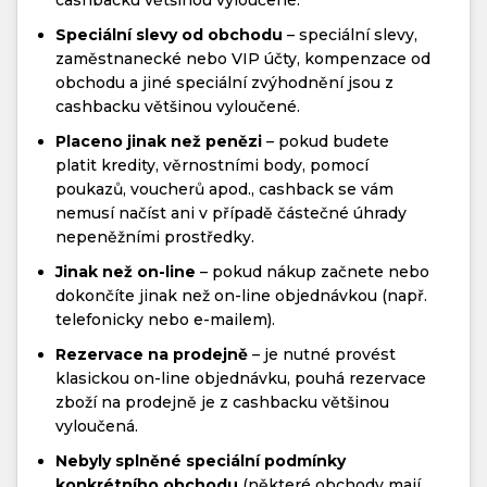
cashbacku většinou vyloučené.
Speciální slevy od obchodu
– speciální slevy,
zaměstnanecké nebo VIP účty, kompenzace od
obchodu a jiné speciální zvýhodnění jsou z
cashbacku většinou vyloučené.
Placeno jinak než penězi
– pokud budete
platit kredity, věrnostními body, pomocí
poukazů, voucherů apod., cashback se vám
nemusí načíst ani v případě částečné úhrady
nepeněžními prostředky.
Jinak než on-line
– pokud nákup začnete nebo
dokončíte jinak než on-line objednávkou (např.
telefonicky nebo e-mailem).
Rezervace na prodejně
– je nutné provést
klasickou on-line objednávku, pouhá rezervace
zboží na prodejně je z cashbacku většinou
vyloučená.
Nebyly splněné speciální podmínky
konkrétního obchodu
(některé obchody mají