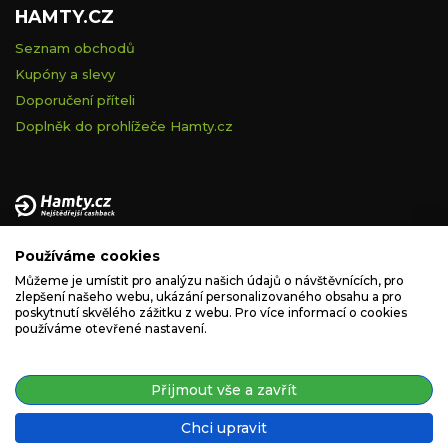
HAMTY.CZ
Seznam obchodů
Kupóny a slevy
Doporučení příteli
Doplněk do prohlížeče Hamty.cz
Provozovatelem tohoto serveru je VELVET VISION s.r.o., se
Používáme cookies
sídlem Na vápence 2885/2a, 130 00 Praha 3, IČ: 05228972,
zapsaná v obchodním rejstříku vedeném Městským soudem v
Můžeme je umístit pro analýzu našich údajů o návštěvnících, pro
zlepšení našeho webu, ukázání personalizovaného obsahu a pro
Praze, spisová značka C 260335.
poskytnutí skvělého zážitku z webu. Pro více informací o cookies
používáme otevřené nastavení.
podpora@hamty.cz
Přijmout vše a zavřít
Chci upravit