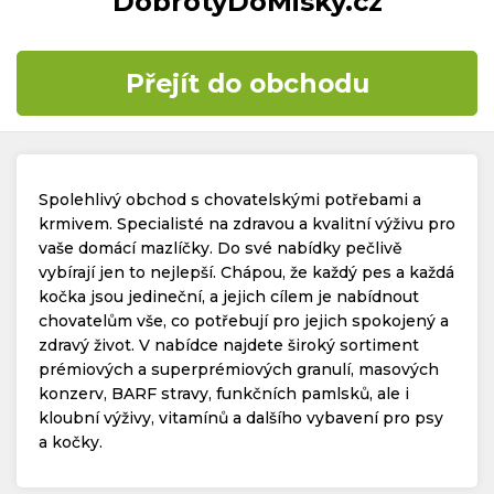
DobrotyDoMisky.cz
Časté dotazy
Přejít do obchodu
Kontakt
Spolehlivý obchod s chovatelskými potřebami a
krmivem. Specialisté na zdravou a kvalitní výživu pro
vaše domácí mazlíčky. Do své nabídky pečlivě
vybírají jen to nejlepší. Chápou, že každý pes a každá
Copyright © 2019 - 2026. Všechna práva vyhrazena.
kočka jsou jedineční, a jejich cílem je nabídnout
chovatelům vše, co potřebují pro jejich spokojený a
zdravý život. V nabídce najdete široký sortiment
prémiových a superprémiových granulí, masových
konzerv, BARF stravy, funkčních pamlsků, ale i
kloubní výživy, vitamínů a dalšího vybavení pro psy
a kočky.