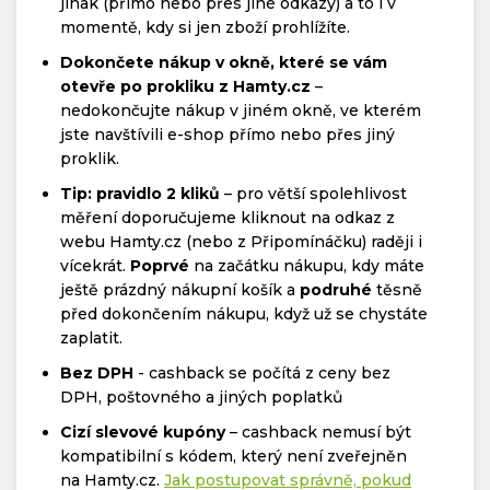
jinak (přímo nebo přes jiné odkazy) a to i v
momentě, kdy si jen zboží prohlížíte.
Dokončete nákup v okně, které se vám
otevře po prokliku z Hamty.cz
–
nedokončujte nákup v jiném okně, ve kterém
jste navštívili e-shop přímo nebo přes jiný
proklik.
Tip: pravidlo 2 kliků
– pro větší spolehlivost
měření doporučujeme kliknout na odkaz z
webu Hamty.cz (nebo z Připomínáčku) raději i
vícekrát.
Poprvé
na začátku nákupu, kdy máte
ještě prázdný nákupní košík a
podruhé
těsně
před dokončením nákupu, když už se chystáte
zaplatit.
Bez DPH
- cashback se počítá z ceny bez
DPH, poštovného a jiných poplatků
Cizí slevové kupóny
– cashback nemusí být
kompatibilní s kódem, který není zveřejněn
na Hamty.cz.
Jak postupovat správně, pokud