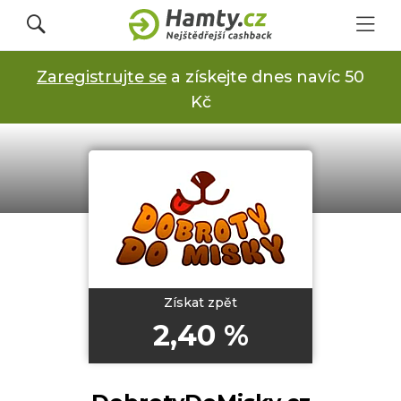
Zaregistrujte se
a získejte dnes navíc 50
Přihlásit se
Kč
Registrovat
Obchody
Kupóny a slevy
Získat zpět
2,40 %
Jak to funguje
Dárkové karty s cashbackem