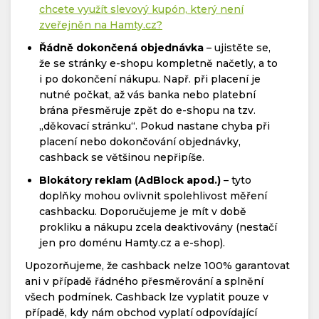
chcete využít slevový kupón, který není
zveřejněn na Hamty.cz?
Řádně dokončená objednávka
– ujistěte se,
že se stránky e-shopu kompletně načetly, a to
i po dokončení nákupu. Např. při placení je
nutné počkat, až vás banka nebo platební
brána přesměruje zpět do e-shopu na tzv.
„děkovací stránku“. Pokud nastane chyba při
placení nebo dokončování objednávky,
cashback se většinou nepřipíše.
Blokátory reklam (AdBlock apod.)
– tyto
doplňky mohou ovlivnit spolehlivost měření
cashbacku. Doporučujeme je mít v době
prokliku a nákupu zcela deaktivovány (nestačí
jen pro doménu Hamty.cz a e-shop).
Upozorňujeme, že cashback nelze 100% garantovat
ani v případě řádného přesměrování a splnění
všech podmínek. Cashback lze vyplatit pouze v
případě, kdy nám obchod vyplatí odpovídající