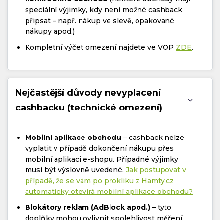
speciální výjimky, kdy není možné cashback
připsat – např. nákup ve slevě, opakované
nákupy apod.)
Kompletní výčet omezení najdete ve VOP
ZDE
.
Nejčastější důvody nevyplacení
cashbacku (technické omezení)
Mobilní aplikace obchodu
– cashback nelze
vyplatit v případě dokončení nákupu přes
mobilní aplikaci e-shopu. Případné výjimky
musí být výslovně uvedené.
Jak postupovat v
případě, že se vám po prokliku z Hamty.cz
automaticky otevírá mobilní aplikace obchodu?
Blokátory reklam (AdBlock apod.)
– tyto
doplňky mohou ovlivnit spolehlivost měření