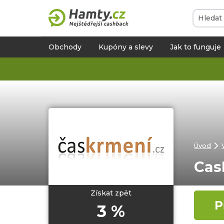
Obchody
Kupóny a slevy
Jak to funguje
Úvod
Cas
Získat zpět
P
3 %