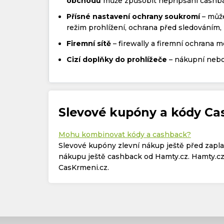
obchodů
může způsobit nepřipsání cashb
Přísné nastavení ochrany soukromí
– může
režim prohlížení, ochrana před sledováním, 
Firemní sítě
– firewally a firemní ochrana 
Cizí doplňky do prohlížeče
– nákupní nebo
Slevové kupóny a kódy Ca
Mohu kombinovat kódy a cashback?
Slevové kupóny zlevní nákup ještě před zapl
nákupu ještě cashback od Hamty.cz. Hamty.cz 
CasKrmeni.cz.