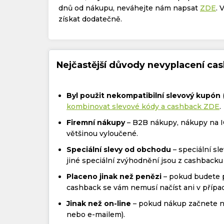
dnů od nákupu, neváhejte nám napsat
ZDE
. 
získat dodatečně.
Nejčastější důvody nevyplacení cas
Byl použit nekompatibilní slevový kupón
kombinovat slevové kódy a cashback ZDE
.
Firemní nákupy
– B2B nákupy, nákupy na I
většinou vyloučené.
Speciální slevy od obchodu
– speciální s
jiné speciální zvýhodnění jsou z cashbacku
Placeno jinak než penězi
– pokud budete p
cashback se vám nemusí načíst ani v příp
Jinak než on-line
– pokud nákup začnete ne
nebo e-mailem).