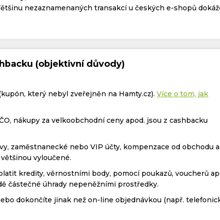
Většinu nezaznamenaných transakcí u českých e-shopů doká
hbacku (objektivní důvody)
(kupón, který nebyl zveřejněn na Hamty.cz).
Více o tom, jak
ČO, nákupy za velkoobchodní ceny apod. jsou z cashbacku
levy, zaměstnanecké nebo VIP účty, kompenzace od obchodu a
 většinou vyloučené.
latit kredity, věrnostními body, pomocí poukazů, voucherů ap
adě částečné úhrady nepeněžními prostředky.
bo dokončíte jinak než on-line objednávkou (např. telefonic