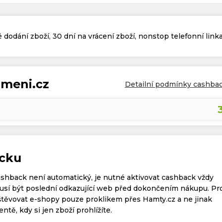
dodání zboží, 30 dní na vrácení zboží, nonstop telefonní linka
rmeni.cz
Detailní podmínky cashba
acku
ashback není automatický, je nutné aktivovat cashback vždy
í být poslední odkazující web před dokončením nákupu. Pr
těvovat e-shopy pouze proklikem přes Hamty.cz a ne jinak
tě, kdy si jen zboží prohlížíte.