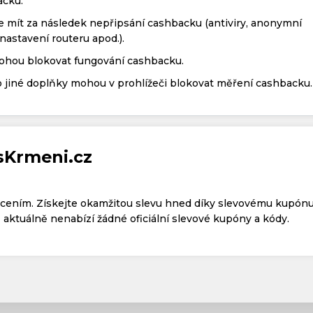
acku.
 mít za následek nepřipsání cashbacku (antiviry, anonymní
nastavení routeru apod.).
mohou blokovat fungování cashbacku.
 jiné doplňky mohou v prohlížeči blokovat měření cashbacku.
sKrmeni.cz
acením. Získejte okamžitou slevu hned díky slevovému kupónu
aktuálně nenabízí žádné oficiální slevové kupóny a kódy.