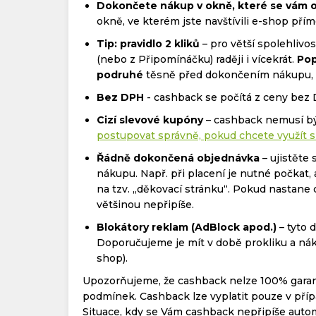
Dokončete nákup v okně, které se vám o
okně, ve kterém jste navštívili e-shop přím
Tip: pravidlo 2 kliků
– pro větší spolehliv
(nebo z Připomínáčku) raději i vícekrát.
Pop
podruhé
těsně před dokončením nákupu, kd
Bez DPH
- cashback se počítá z ceny bez
Cizí slevové kupóny
– cashback nemusí bý
postupovat správně, pokud chcete využít s
Řádně dokončená objednávka
– ujistěte 
nákupu. Např. při placení je nutné počkat
na tzv. „děkovací stránku“. Pokud nastane
většinou nepřipíše.
Blokátory reklam (AdBlock apod.)
– tyto 
Doporučujeme je mít v době prokliku a nák
shop).
Upozorňujeme, že cashback nelze 100% garan
podmínek. Cashback lze vyplatit pouze v příp
Situace, kdy se Vám cashback nepřipíše aut