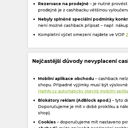
Rezervace na prodejně
– je nutné provést
prodejně je z cashbacku většinou vyloučen
Nebyly splněné speciální podmínky konk
není možné cashback připsat – např. nákup
Kompletní výčet omezení najdete ve VOP
Nejčastější důvody nevyplacení ca
Mobilní aplikace obchodu
– cashback nelze
shopu. Případné výjimky musí být výslovn
Hamty.cz automaticky otevírá mobilní apli
Blokátory reklam (AdBlock apod.)
– tyto 
Doporučujeme je mít v době prokliku a nák
shop).
Cookies
– doporučujeme mít nastaveno pov