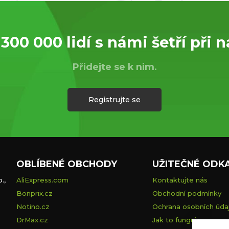
 300 000 lidí s námi šetří při 
Přidejte se k nim.
Registrujte se
OBLÍBENÉ OBCHODY
UŽITEČNÉ ODK
.,
AliExpress.com
Kontaktujte nás
Bonprix.cz
Obchodní podmínky
Notino.cz
Ochrana osobních úda
DrMax.cz
Jak to funguje