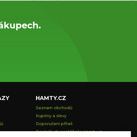
nákupech.
AZY
HAMTY.CZ
Seznam obchodů
Kupóny a slevy
jů
Doporučení příteli
Doplněk do prohlížeče Hamty.cz