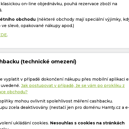
 klasickou on-line objednávku, pouhá rezervace zboží na
á.
rétního obchodu
(některé obchody mají speciální výjimky, kd
 ve slevě, opakované nákupy apod.)
ZDE
.
shbacku (technické omezení)
 vyplatit v případě dokončení nákupu přes mobilní aplikaci e
ě uvedené.
Jak postupovat v případě, že se vám po prokliku z
kace obchodu?
doplňky mohou ovlivnit spolehlivost měření cashbacku.
upu zcela deaktivovány (nestačí jen pro doménu Hamty.cz a e
olení ukládání cookies.
Nesouhlas s cookies na stránkách