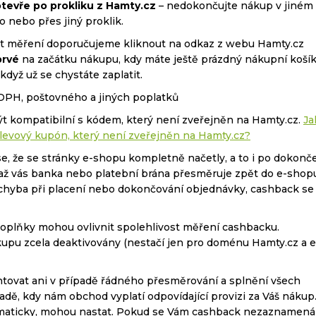
tevře po prokliku z Hamty.cz
– nedokončujte nákup v jiném
o nebo přes jiný proklik.
ost měření doporučujeme kliknout na odkaz z webu Hamty.cz
rvé
na začátku nákupu, kdy máte ještě prázdný nákupní košík
yž už se chystáte zaplatit.
 DPH, poštovného a jiných poplatků
t kompatibilní s kódem, který není zveřejněn na Hamty.cz.
Ja
levový kupón, který není zveřejněn na Hamty.cz?
se, že se stránky e-shopu kompletně načetly, a to i po dokonč
, až vás banka nebo platební brána přesměruje zpět do e-shop
 chyba při placení nebo dokončování objednávky, cashback se
doplňky mohou ovlivnit spolehlivost měření cashbacku.
upu zcela deaktivovány (nestačí jen pro doménu Hamty.cz a e
tovat ani v případě řádného přesměrování a splnění všech
adě, kdy nám obchod vyplatí odpovídající provizi za Váš nákup
omaticky, mohou nastat. Pokud se Vám cashback nezaznamená