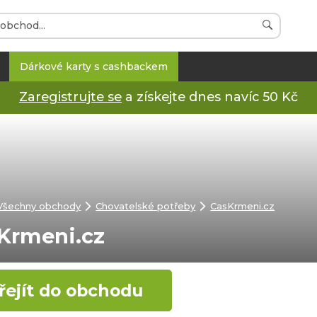
Dárkové karty s cashbackem
Zaregistrujte se
a získejte dnes navíc 50 Kč
Všechny obchody
Chovatelské potřeby
CasKrmeni.cz
Krmeni.cz
řejít do obchodu