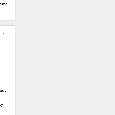
žeme
od.,
ky