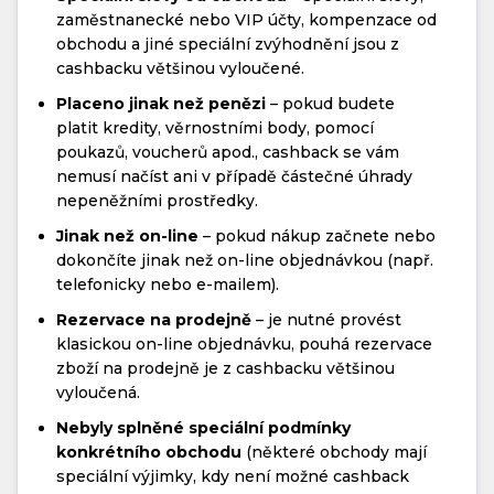
zaměstnanecké nebo VIP účty, kompenzace od
obchodu a jiné speciální zvýhodnění jsou z
cashbacku většinou vyloučené.
Placeno jinak než penězi
– pokud budete
platit kredity, věrnostními body, pomocí
poukazů, voucherů apod., cashback se vám
nemusí načíst ani v případě částečné úhrady
nepeněžními prostředky.
Jinak než on-line
– pokud nákup začnete nebo
dokončíte jinak než on-line objednávkou (např.
telefonicky nebo e-mailem).
Rezervace na prodejně
– je nutné provést
klasickou on-line objednávku, pouhá rezervace
zboží na prodejně je z cashbacku většinou
vyloučená.
Nebyly splněné speciální podmínky
konkrétního obchodu
(některé obchody mají
speciální výjimky, kdy není možné cashback