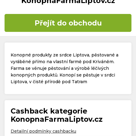
KonopnaFarmaLiptov.cz
Časté dotazy
Přejít do obchodu
Kontakt
Konopné produkty ze srdce Liptova, pěstované a
vyráběné přímo na vlastní farmě pod Kriváněm.
Farma se věnuje pěstování a výrobě léčivých
konopných produktů. Konopí se pěstuje v srdci
Copyright © 2019 - 2026. Všechna práva vyhrazena.
Liptova, v čisté přírodě pod Tatram
Cashback kategorie
KonopnaFarmaLiptov.cz
Detailní podmínky cashbacku