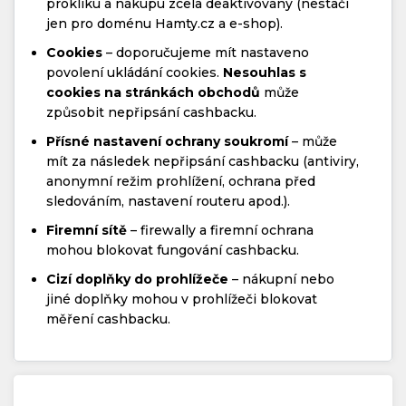
prokliku a nákupu zcela deaktivovány (nestačí
jen pro doménu Hamty.cz a e-shop).
Cookies
– doporučujeme mít nastaveno
povolení ukládání cookies.
Nesouhlas s
cookies na stránkách obchodů
může
způsobit nepřipsání cashbacku.
Přísné nastavení ochrany soukromí
– může
mít za následek nepřipsání cashbacku (antiviry,
anonymní režim prohlížení, ochrana před
sledováním, nastavení routeru apod.).
Firemní sítě
– firewally a firemní ochrana
mohou blokovat fungování cashbacku.
Cizí doplňky do prohlížeče
– nákupní nebo
jiné doplňky mohou v prohlížeči blokovat
měření cashbacku.