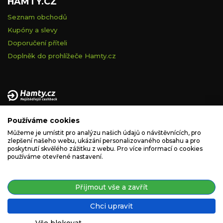
HAMTY.CZ
Seznam obchodů
Kupóny a slevy
Doporučení příteli
Doplněk do prohlížeče Hamty.cz
Provozovatelem tohoto serveru je VELVET VISION s.r.o., se
Používáme cookies
sídlem Na vápence 2885/2a, 130 00 Praha 3, IČ: 05228972,
zapsaná v obchodním rejstříku vedeném Městským soudem v
Můžeme je umístit pro analýzu našich údajů o návštěvnících, pro
zlepšení našeho webu, ukázání personalizovaného obsahu a pro
Praze, spisová značka C 260335.
poskytnutí skvělého zážitku z webu. Pro více informací o cookies
používáme otevřené nastavení.
podpora@hamty.cz
Přijmout vše a zavřít
Chci upravit
Copyright © 2019 - 2026. Všechna práva vyhrazena.