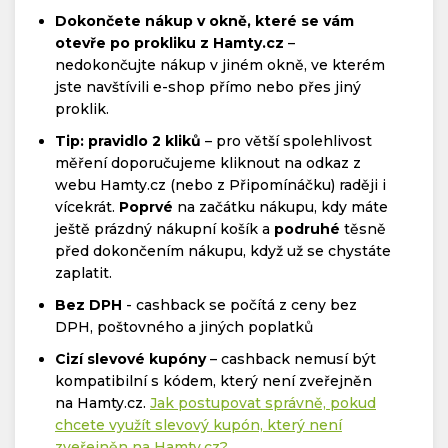
Dokončete nákup v okně, které se vám
otevře po prokliku z Hamty.cz
–
nedokončujte nákup v jiném okně, ve kterém
jste navštívili e-shop přímo nebo přes jiný
proklik.
Tip: pravidlo 2 kliků
– pro větší spolehlivost
měření doporučujeme kliknout na odkaz z
webu Hamty.cz (nebo z Připomínáčku) raději i
vícekrát.
Poprvé
na začátku nákupu, kdy máte
ještě prázdný nákupní košík a
podruhé
těsně
před dokončením nákupu, když už se chystáte
zaplatit.
Bez DPH
- cashback se počítá z ceny bez
DPH, poštovného a jiných poplatků
Cizí slevové kupóny
– cashback nemusí být
kompatibilní s kódem, který není zveřejněn
na Hamty.cz.
Jak postupovat správně, pokud
chcete využít slevový kupón, který není
zveřejněn na Hamty.cz?