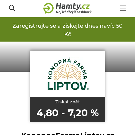
Zaregistrujte se
a získejte dnes navíc 50
Přihlásit se
Kč
Registrovat
Obchody
Kupóny a slevy
Získat zpět
4,80 - 7,20 %
Jak to funguje
Dárkové karty s cashbackem