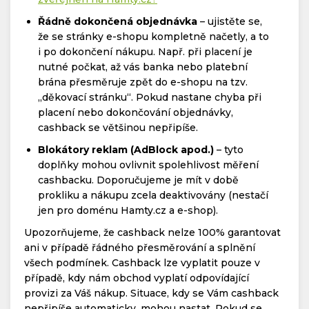
Řádně dokončená objednávka
– ujistěte se,
že se stránky e-shopu kompletně načetly, a to
i po dokončení nákupu. Např. při placení je
nutné počkat, až vás banka nebo platební
brána přesměruje zpět do e-shopu na tzv.
„děkovací stránku“. Pokud nastane chyba při
placení nebo dokončování objednávky,
cashback se většinou nepřipíše.
Blokátory reklam (AdBlock apod.)
– tyto
doplňky mohou ovlivnit spolehlivost měření
cashbacku. Doporučujeme je mít v době
prokliku a nákupu zcela deaktivovány (nestačí
jen pro doménu Hamty.cz a e-shop).
Upozorňujeme, že cashback nelze 100% garantovat
ani v případě řádného přesměrování a splnění
všech podmínek. Cashback lze vyplatit pouze v
případě, kdy nám obchod vyplatí odpovídající
provizi za Váš nákup. Situace, kdy se Vám cashback
nepřipíše automaticky, mohou nastat. Pokud se