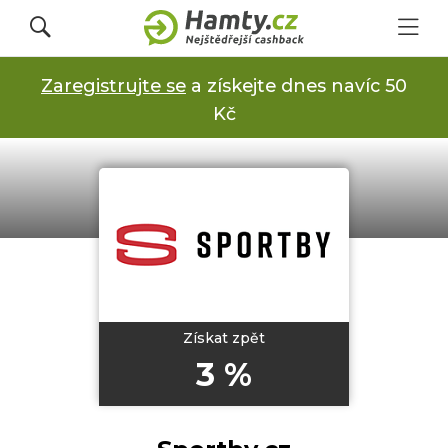
Zaregistrujte se
a získejte dnes navíc 50
Přihlásit se
Kč
Registrovat
Obchody
Kupóny a slevy
Získat zpět
3 %
Jak to funguje
Dárkové karty s cashbackem