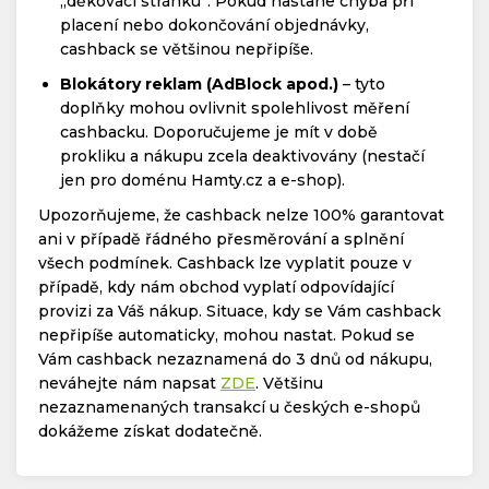
„děkovací stránku“. Pokud nastane chyba při
placení nebo dokončování objednávky,
cashback se většinou nepřipíše.
Blokátory reklam (AdBlock apod.)
– tyto
doplňky mohou ovlivnit spolehlivost měření
cashbacku. Doporučujeme je mít v době
prokliku a nákupu zcela deaktivovány (nestačí
jen pro doménu Hamty.cz a e-shop).
Upozorňujeme, že cashback nelze 100% garantovat
ani v případě řádného přesměrování a splnění
všech podmínek. Cashback lze vyplatit pouze v
případě, kdy nám obchod vyplatí odpovídající
provizi za Váš nákup. Situace, kdy se Vám cashback
nepřipíše automaticky, mohou nastat. Pokud se
Vám cashback nezaznamená do 3 dnů od nákupu,
neváhejte nám napsat
ZDE
. Většinu
nezaznamenaných transakcí u českých e-shopů
dokážeme získat dodatečně.