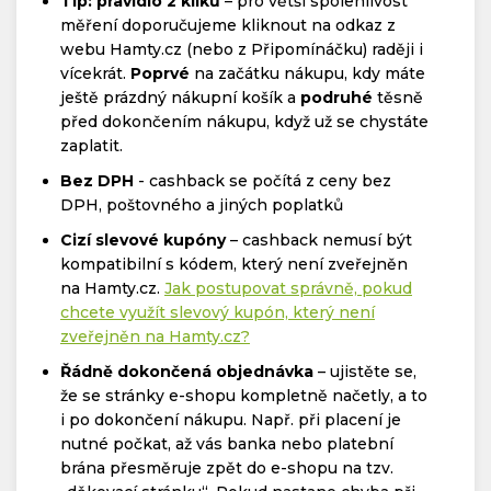
Tip: pravidlo 2 kliků
– pro větší spolehlivost
měření doporučujeme kliknout na odkaz z
webu Hamty.cz (nebo z Připomínáčku) raději i
vícekrát.
Poprvé
na začátku nákupu, kdy máte
ještě prázdný nákupní košík a
podruhé
těsně
před dokončením nákupu, když už se chystáte
zaplatit.
Bez DPH
- cashback se počítá z ceny bez
DPH, poštovného a jiných poplatků
Cizí slevové kupóny
– cashback nemusí být
kompatibilní s kódem, který není zveřejněn
na Hamty.cz.
Jak postupovat správně, pokud
chcete využít slevový kupón, který není
zveřejněn na Hamty.cz?
Řádně dokončená objednávka
– ujistěte se,
že se stránky e-shopu kompletně načetly, a to
i po dokončení nákupu. Např. při placení je
nutné počkat, až vás banka nebo platební
brána přesměruje zpět do e-shopu na tzv.