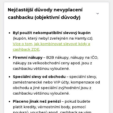
Nejčastější důvody nevyplacení
cashbacku (objektivní důvody)
Byl použit nekompatibilní slevový kupón
(kupón, který nebyl zveřejněn na Hamty.cz).
Více o tom, jak kombinovat slevové kódy a
cashback ZDE
.
Firemní nákupy
– B2B nákupy, nákupy na IČO,
nákupy za velkoobchodní ceny apod. jsou z
cashbacku většinou vyloučené.
Speciální slevy od obchodu
– speciální slevy,
zaměstnanecké nebo VIP účty, kompenzace od
obchodu a jiné speciální zvýhodnění jsou z
cashbacku většinou vyloučené.
Placeno jinak než penězi
– pokud budete
platit kredity, věrnostními body, pomocí
poukazů, voucherů apod., cashback se vám