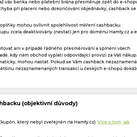
, až vás banka nebo platební brána přesměruje zpět do e-shop
 chyba při placení nebo dokončování objednávky, cashback se
doplňky mohou ovlivnit spolehlivost měření cashbacku.
upu zcela deaktivovány (nestačí jen pro doménu Hamty.cz a e
tovat ani v případě řádného přesměrování a splnění všech
adě, kdy nám obchod vyplatí odpovídající provizi za Váš nákup
omaticky, mohou nastat. Pokud se Vám cashback nezaznamená
Většinu nezaznamenaných transakcí u českých e-shopů doká
hbacku (objektivní důvody)
(kupón, který nebyl zveřejněn na Hamty.cz).
Více o tom, jak