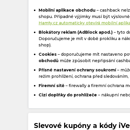
Mobilní aplikace obchodu
– cashback nelze
shopu. Případné výjimky musí být výslovn
Hamty.cz automaticky otevírá mobilní apli
Blokátory reklam (AdBlock apod.)
– tyto 
Doporučujeme je mít v době prokliku a nák
shop).
Cookies
– doporučujeme mít nastaveno pov
obchodů
může způsobit nepřipsání cashb
Přísné nastavení ochrany soukromí
– může
režim prohlížení, ochrana před sledováním, 
Firemní sítě
– firewally a firemní ochrana 
Cizí doplňky do prohlížeče
– nákupní nebo
Slevové kupóny a kódy iVe