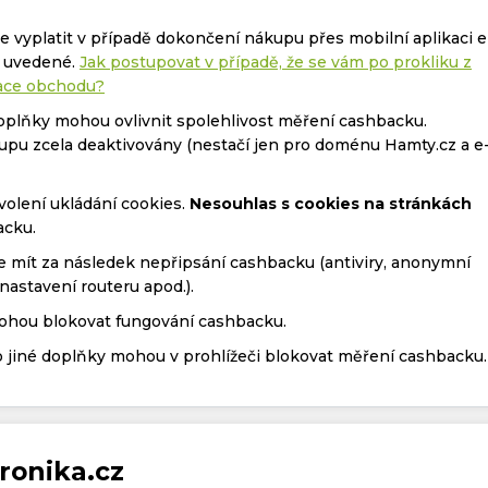
 vyplatit v případě dokončení nákupu přes mobilní aplikaci e
ě uvedené.
Jak postupovat v případě, že se vám po prokliku z
kace obchodu?
doplňky mohou ovlivnit spolehlivost měření cashbacku.
upu zcela deaktivovány (nestačí jen pro doménu Hamty.cz a e
olení ukládání cookies.
Nesouhlas s cookies na stránkách
acku.
 mít za následek nepřipsání cashbacku (antiviry, anonymní
nastavení routeru apod.).
mohou blokovat fungování cashbacku.
 jiné doplňky mohou v prohlížeči blokovat měření cashbacku.
ronika.cz