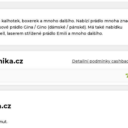
hů kalhotek, boxerek a mnoho dalšího. Nabízí prádlo mnoha zna
ové prádlo Gina / Gino (dámské / pánské). Má také nabídku
ll, laserem střižené prádlo Emili a mnoho dalšího.
nika.cz
Detailní podmínky cashba
.cz
nut.