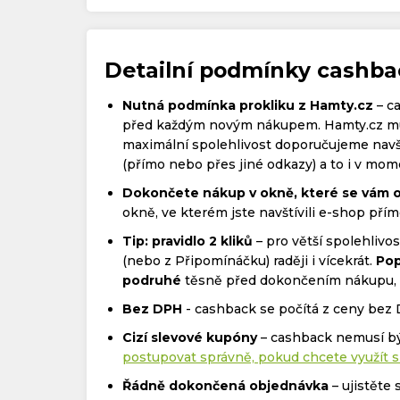
Detailní podmínky cashb
Nutná podmínka prokliku z Hamty.cz
– c
před každým novým nákupem. Hamty.cz mus
maximální spolehlivost doporučujeme navš
(přímo nebo přes jiné odkazy) a to i v momen
Dokončete nákup v okně, které se vám o
okně, ve kterém jste navštívili e-shop přím
Tip: pravidlo 2 kliků
– pro větší spolehliv
(nebo z Připomínáčku) raději i vícekrát.
Pop
podruhé
těsně před dokončením nákupu, kd
Bez DPH
- cashback se počítá z ceny bez
Cizí slevové kupóny
– cashback nemusí bý
postupovat správně, pokud chcete využít s
Řádně dokončená objednávka
– ujistěte 