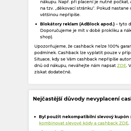
nákupu. Např. při placení je nutné počkat
na tzv. „děkovací stránku“. Pokud nastane
většinou nepřipíše.
Blokátory reklam (AdBlock apod.)
– tyto 
Doporučujeme je mít v době prokliku a nák
shop).
Upozorňujeme, že cashback nelze 100% garan
podmínek. Cashback lze vyplatit pouze v příp
Situace, kdy se Vám cashback nepřipíše aut
dnů od nákupu, neváhejte nám napsat
ZDE
. 
získat dodatečně.
Nejčastější důvody nevyplacení cas
Byl použit nekompatibilní slevový kupón
kombinovat slevové kódy a cashback ZDE
.