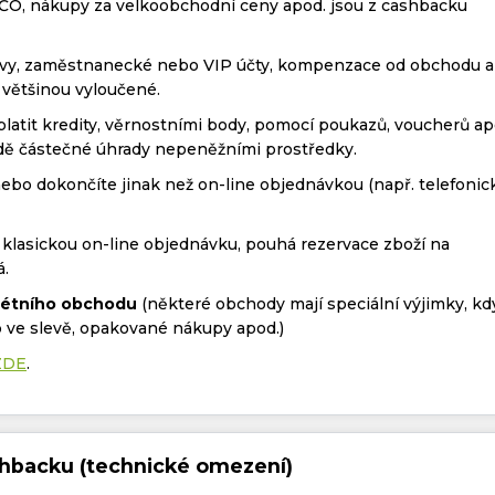
ČO, nákupy za velkoobchodní ceny apod. jsou z cashbacku
levy, zaměstnanecké nebo VIP účty, kompenzace od obchodu a
 většinou vyloučené.
latit kredity, věrnostními body, pomocí poukazů, voucherů ap
adě částečné úhrady nepeněžními prostředky.
bo dokončíte jinak než on-line objednávkou (např. telefonic
 klasickou on-line objednávku, pouhá rezervace zboží na
á.
rétního obchodu
(některé obchody mají speciální výjimky, kd
 ve slevě, opakované nákupy apod.)
ZDE
.
shbacku (technické omezení)