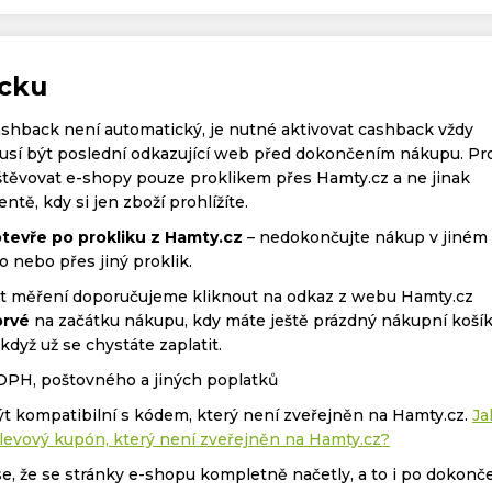
acku
ashback není automatický, je nutné aktivovat cashback vždy
í být poslední odkazující web před dokončením nákupu. Pr
těvovat e-shopy pouze proklikem přes Hamty.cz a ne jinak
tě, kdy si jen zboží prohlížíte.
tevře po prokliku z Hamty.cz
– nedokončujte nákup v jiném
o nebo přes jiný proklik.
ost měření doporučujeme kliknout na odkaz z webu Hamty.cz
rvé
na začátku nákupu, kdy máte ještě prázdný nákupní košík
yž už se chystáte zaplatit.
 DPH, poštovného a jiných poplatků
t kompatibilní s kódem, který není zveřejněn na Hamty.cz.
Ja
levový kupón, který není zveřejněn na Hamty.cz?
se, že se stránky e-shopu kompletně načetly, a to i po dokonč