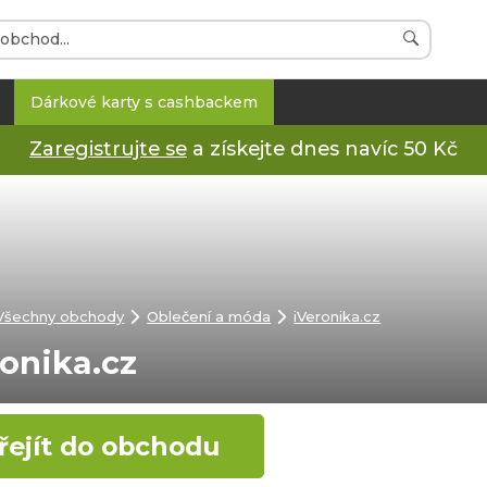
Dárkové karty s cashbackem
Zaregistrujte se
a získejte dnes navíc 50 Kč
Všechny obchody
Oblečení a móda
iVeronika.cz
ronika.cz
řejít do obchodu