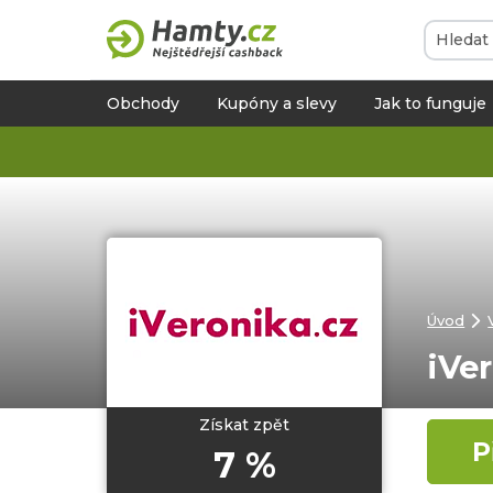
Obchody
Kupóny a slevy
Jak to funguje
Úvod
iVe
Získat zpět
P
7 %