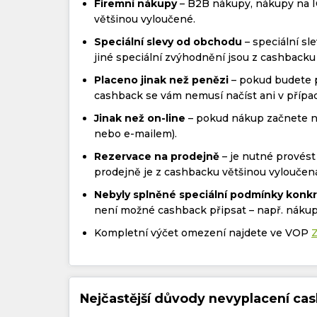
Firemní nákupy
– B2B nákupy, nákupy na I
většinou vyloučené.
Speciální slevy od obchodu
– speciální s
jiné speciální zvýhodnění jsou z cashbacku
Placeno jinak než penězi
– pokud budete p
cashback se vám nemusí načíst ani v příp
Jinak než on-line
– pokud nákup začnete ne
nebo e-mailem).
Rezervace na prodejně
– je nutné provést
prodejně je z cashbacku většinou vyloučen
Nebyly splněné speciální podmínky konk
není možné cashback připsat – např. nákup
Kompletní výčet omezení najdete ve VOP
Nejčastější důvody nevyplacení ca