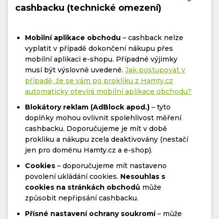
cashbacku (technické omezení)
Mobilní aplikace obchodu
– cashback nelze
vyplatit v případě dokončení nákupu přes
mobilní aplikaci e-shopu. Případné výjimky
musí být výslovně uvedené.
Jak postupovat v
případě, že se vám po prokliku z Hamty.cz
automaticky otevírá mobilní aplikace obchodu?
Blokátory reklam (AdBlock apod.)
– tyto
doplňky mohou ovlivnit spolehlivost měření
cashbacku. Doporučujeme je mít v době
prokliku a nákupu zcela deaktivovány (nestačí
jen pro doménu Hamty.cz a e-shop).
Cookies
– doporučujeme mít nastaveno
povolení ukládání cookies.
Nesouhlas s
cookies na stránkách obchodů
může
způsobit nepřipsání cashbacku.
Přísné nastavení ochrany soukromí
– může