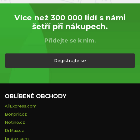
Více než 300 000 lidí s námi
šetří při nákupech.
Přidejte se k nim.
Registrujte se
OBLÍBENÉ OBCHODY
AliExpress.com
Bonprix.cz
Notino.cz
DrMax.cz
Lindex.com