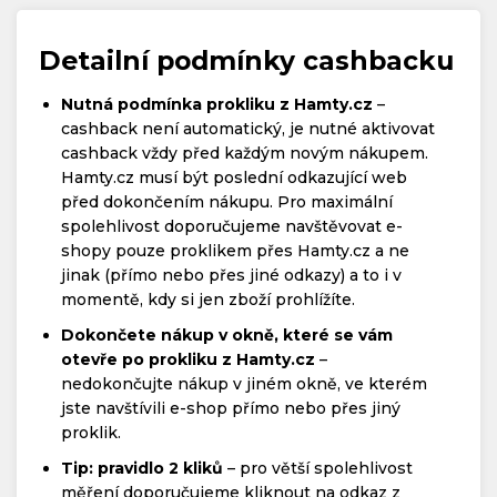
Detailní podmínky cashbacku
Nutná podmínka prokliku z Hamty.cz
–
cashback není automatický, je nutné aktivovat
cashback vždy před každým novým nákupem.
Hamty.cz musí být poslední odkazující web
před dokončením nákupu. Pro maximální
spolehlivost doporučujeme navštěvovat e-
shopy pouze proklikem přes Hamty.cz a ne
jinak (přímo nebo přes jiné odkazy) a to i v
momentě, kdy si jen zboží prohlížíte.
Dokončete nákup v okně, které se vám
otevře po prokliku z Hamty.cz
–
nedokončujte nákup v jiném okně, ve kterém
jste navštívili e-shop přímo nebo přes jiný
proklik.
Tip: pravidlo 2 kliků
– pro větší spolehlivost
měření doporučujeme kliknout na odkaz z