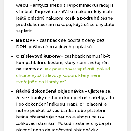
webu Hamty.cz (nebo z Připomínáčku) raději i
vícekrát.
Poprvé
na začátku nákupu, kdy máte
ještě prázdný nákupní košík a
podruhé
těsně
před dokončením nákupu, když už se chystáte
zaplatit.
Bez DPH
- cashback se počítá z ceny bez
DPH, poštovného a jiných poplatků
Cizí slevové kupóny
– cashback nemusí být
kompatibilní s kódem, který není zveřejněn
na Hamty.cz.
Jak postupovat správně, pokud
chcete využít slevový kupón, který není
zveřejněn na Hamty.cz?
Řádně dokončená objednávka
– ujistěte se,
že se stránky e-shopu kompletně načetly, a to
i po dokončení nákupu. Např. při placení je
nutné počkat, až vás banka nebo platební
brána přesměruje zpět do e-shopu na tzv.
„děkovací stránku“. Pokud nastane chyba při
placení nebo dokončování objednávky,