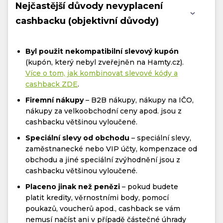
Nejčastější důvody nevyplacení
cashbacku (objektivní důvody)
Byl použit nekompatibilní slevový kupón
(kupón, který nebyl zveřejněn na Hamty.cz).
Více o tom, jak kombinovat slevové kódy a
cashback ZDE
.
Firemní nákupy
– B2B nákupy, nákupy na IČO,
nákupy za velkoobchodní ceny apod. jsou z
cashbacku většinou vyloučené.
Speciální slevy od obchodu
– speciální slevy,
zaměstnanecké nebo VIP účty, kompenzace od
obchodu a jiné speciální zvýhodnění jsou z
cashbacku většinou vyloučené.
Placeno jinak než penězi
– pokud budete
platit kredity, věrnostními body, pomocí
poukazů, voucherů apod., cashback se vám
nemusí načíst ani v případě částečné úhrady