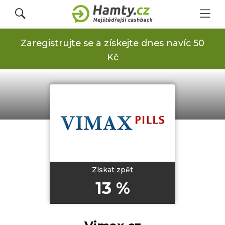
Zaregistrujte se
a získejte dnes navíc 50
Přihlásit se
Kč
Registrovat
Obchody
Kupóny a slevy
Získat zpět
13 %
Jak to funguje
Dárkové karty s cashbackem