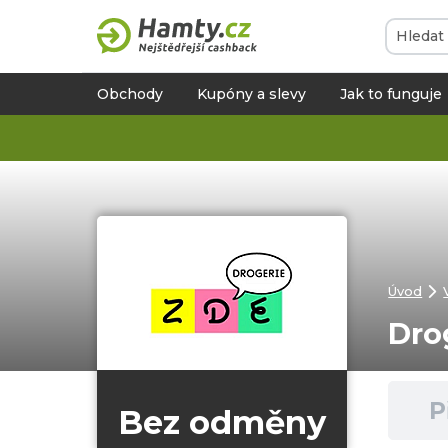
Obchody
Kupóny a slevy
Jak to funguje
Úvod
Dro
P
Bez odměny