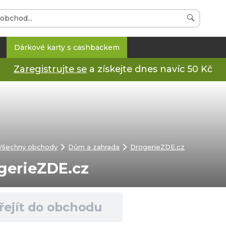
Dárkové karty s cashbackem
Zaregistrujte se
a získejte dnes navíc 50 Kč
Všechny obchody
Dům a zahrada
DrogerieZDE.cz
gerieZDE.cz
řejít do obchodu