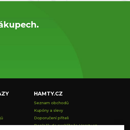
nákupech.
AZY
HAMTY.CZ
Seznam obchodů
Kupóny a slevy
jů
Doporučení příteli
Doplněk do prohlížeče Hamty.cz