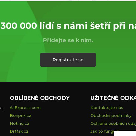
 300 000 lidí s námi šetří při 
Přidejte se k nim.
Registrujte se
OBLÍBENÉ OBCHODY
UŽITEČNÉ ODK
.,
AliExpress.com
Kontaktujte nás
Bonprix.cz
Obchodní podmínky
Notino.cz
Ochrana osobních úda
DrMax.cz
Jak to funguje