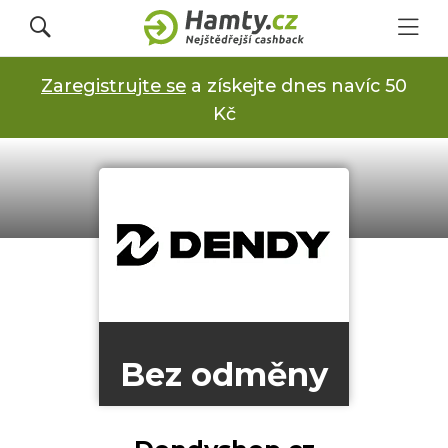
Zaregistrujte se
a získejte dnes navíc 50
Přihlásit se
Kč
Registrovat
Obchody
Kupóny a slevy
Bez odměny
Jak to funguje
Dárkové karty s cashbackem