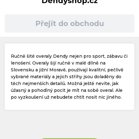
Dendyshop.cz
Časté dotazy
Přejít do obchodu
Kontakt
Ručně šité overaly Dendy nejen pro sport, zábavu či
lenošení. Overaly šijí ručně v malé dílně na
Slovensku a jižní Moravě, používají kvalitní, pečlivě
vybrané materiály a jejich střihy jsou doladěny do
Copyright © 2019 - 2026. Všechna práva vyhrazena.
těch nejmenších detailů. Možná ještě nevíte, jak
úžasný a pohodlný pocit je mít na sobě overal. Ale
po vyzkoušení už nebudete chtít nosit nic jiného.