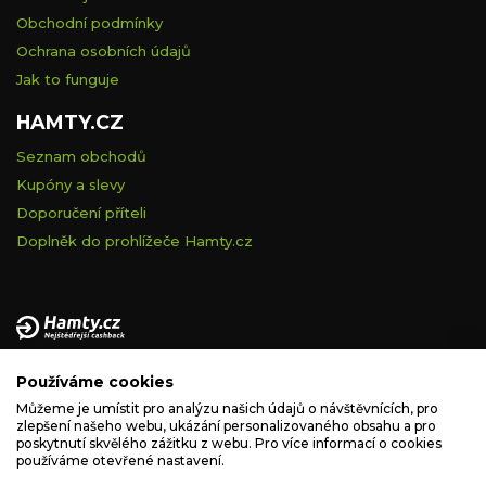
Obchodní podmínky
Ochrana osobních údajů
Jak to funguje
HAMTY.CZ
Seznam obchodů
Kupóny a slevy
Doporučení příteli
Doplněk do prohlížeče Hamty.cz
Provozovatelem tohoto serveru je VELVET VISION s.r.o., se
Používáme cookies
sídlem Na vápence 2885/2a, 130 00 Praha 3, IČ: 05228972,
zapsaná v obchodním rejstříku vedeném Městským soudem v
Můžeme je umístit pro analýzu našich údajů o návštěvnících, pro
zlepšení našeho webu, ukázání personalizovaného obsahu a pro
Praze, spisová značka C 260335.
poskytnutí skvělého zážitku z webu. Pro více informací o cookies
používáme otevřené nastavení.
podpora@hamty.cz