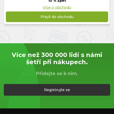
10 % zpět
Více o obchodu
Přejít do obchodu
Více než 300 000 lidí s námi
šetří při nákupech.
Přidejte se k nim.
Registrujte se