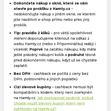
Dokončete nákup v okně, které se vám
otevře po prokliku z Hamty.cz
–
nedokončujte nákup v jiném okně, ve kterém
jste navštívili e-shop přímo nebo přes jiný
proklik.
Tip: pravidlo 2 kliků
– pro větší spolehlivost
měření doporučujeme kliknout na odkaz z
webu Hamty.cz (nebo z Připomínáčku) raději i
vícekrát.
Poprvé
na začátku nákupu, kdy máte
ještě prázdný nákupní košík a
podruhé
těsně
před dokončením nákupu, když už se chystáte
zaplatit.
Bez DPH
- cashback se počítá z ceny bez
DPH, poštovného a jiných poplatků
Cizí slevové kupóny
– cashback nemusí být
kompatibilní s kódem, který není zveřejněn
na Hamty.cz.
Jak postupovat správně, pokud
chcete využít slevový kupón, který není
zveřejněn na Hamty.cz?