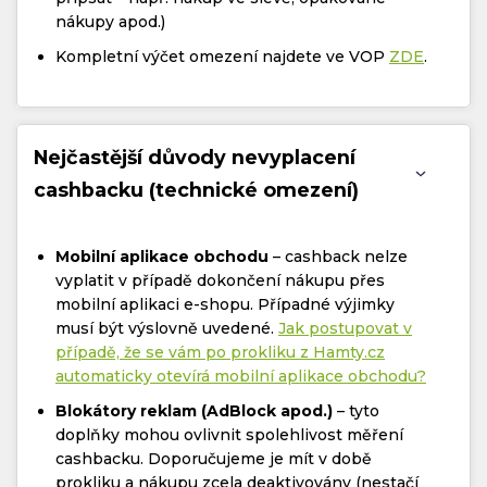
nákupy apod.)
Kompletní výčet omezení najdete ve VOP
ZDE
.
Nejčastější důvody nevyplacení
cashbacku (technické omezení)
Mobilní aplikace obchodu
– cashback nelze
vyplatit v případě dokončení nákupu přes
mobilní aplikaci e-shopu. Případné výjimky
musí být výslovně uvedené.
Jak postupovat v
případě, že se vám po prokliku z Hamty.cz
automaticky otevírá mobilní aplikace obchodu?
Blokátory reklam (AdBlock apod.)
– tyto
doplňky mohou ovlivnit spolehlivost měření
cashbacku. Doporučujeme je mít v době
prokliku a nákupu zcela deaktivovány (nestačí