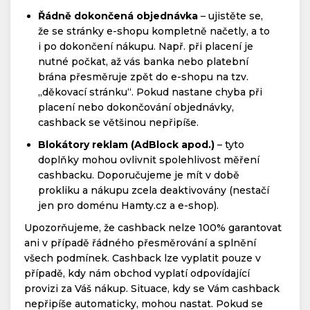
Řádně dokončená objednávka
– ujistěte se,
že se stránky e-shopu kompletně načetly, a to
i po dokončení nákupu. Např. při placení je
nutné počkat, až vás banka nebo platební
brána přesměruje zpět do e-shopu na tzv.
„děkovací stránku“. Pokud nastane chyba při
placení nebo dokončování objednávky,
cashback se většinou nepřipíše.
Blokátory reklam (AdBlock apod.)
– tyto
doplňky mohou ovlivnit spolehlivost měření
cashbacku. Doporučujeme je mít v době
prokliku a nákupu zcela deaktivovány (nestačí
jen pro doménu Hamty.cz a e-shop).
Upozorňujeme, že cashback nelze 100% garantovat
ani v případě řádného přesměrování a splnění
všech podmínek. Cashback lze vyplatit pouze v
případě, kdy nám obchod vyplatí odpovídající
provizi za Váš nákup. Situace, kdy se Vám cashback
nepřipíše automaticky, mohou nastat. Pokud se