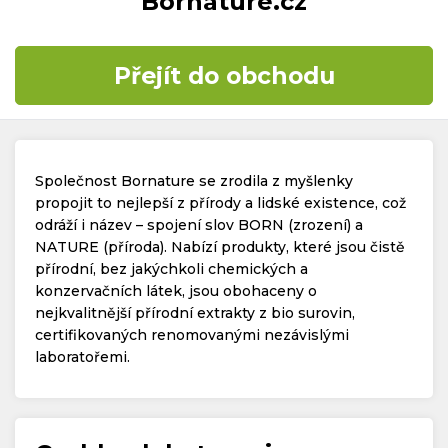
Bornature.cz
Časté dotazy
Přejít do obchodu
Kontakt
Společnost Bornature se zrodila z myšlenky
propojit to nejlepší z přírody a lidské existence, což
odráží i název – spojení slov BORN (zrození) a
NATURE (příroda). Nabízí produkty, které jsou čistě
Copyright © 2019 - 2026. Všechna práva vyhrazena.
přírodní, bez jakýchkoli chemických a
konzervačních látek, jsou obohaceny o
nejkvalitnější přírodní extrakty z bio surovin,
certifikovaných renomovanými nezávislými
laboratořemi.