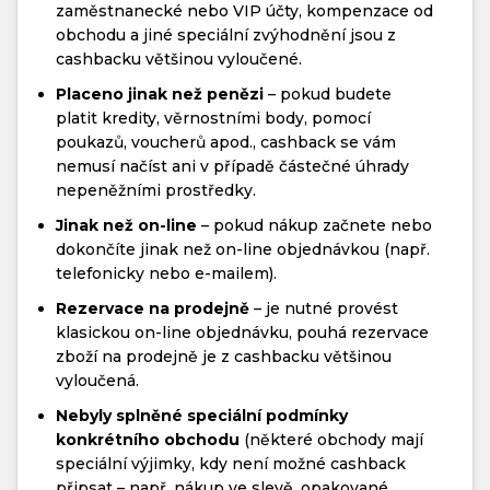
zaměstnanecké nebo VIP účty, kompenzace od
obchodu a jiné speciální zvýhodnění jsou z
cashbacku většinou vyloučené.
Placeno jinak než penězi
– pokud budete
platit kredity, věrnostními body, pomocí
poukazů, voucherů apod., cashback se vám
nemusí načíst ani v případě částečné úhrady
nepeněžními prostředky.
Jinak než on-line
– pokud nákup začnete nebo
dokončíte jinak než on-line objednávkou (např.
telefonicky nebo e-mailem).
Rezervace na prodejně
– je nutné provést
klasickou on-line objednávku, pouhá rezervace
zboží na prodejně je z cashbacku většinou
vyloučená.
Nebyly splněné speciální podmínky
konkrétního obchodu
(některé obchody mají
speciální výjimky, kdy není možné cashback
připsat – např. nákup ve slevě, opakované