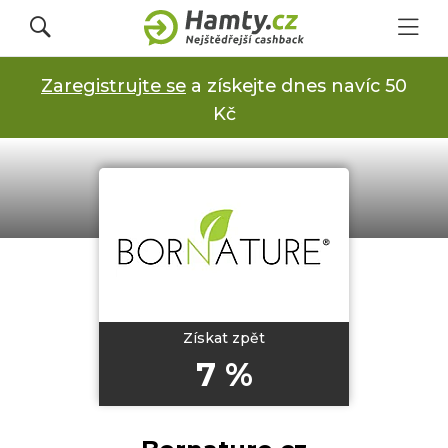
Zaregistrujte se
a získejte dnes navíc 50
Přihlásit se
Kč
Registrovat
Obchody
Kupóny a slevy
Získat zpět
7 %
Jak to funguje
Dárkové karty s cashbackem