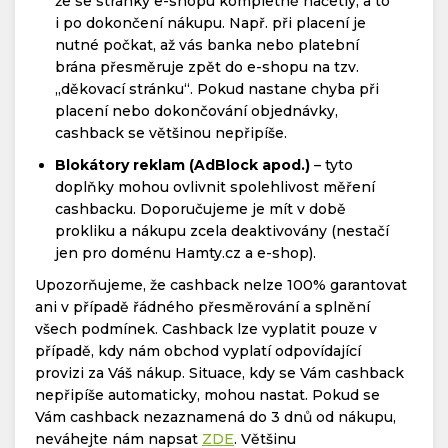
že se stránky e-shopu kompletně načetly, a to
i po dokončení nákupu. Např. při placení je
nutné počkat, až vás banka nebo platební
brána přesměruje zpět do e-shopu na tzv.
„děkovací stránku“. Pokud nastane chyba při
placení nebo dokončování objednávky,
cashback se většinou nepřipíše.
Blokátory reklam (AdBlock apod.)
– tyto
doplňky mohou ovlivnit spolehlivost měření
cashbacku. Doporučujeme je mít v době
prokliku a nákupu zcela deaktivovány (nestačí
jen pro doménu Hamty.cz a e-shop).
Upozorňujeme, že cashback nelze 100% garantovat
ani v případě řádného přesměrování a splnění
všech podmínek. Cashback lze vyplatit pouze v
případě, kdy nám obchod vyplatí odpovídající
provizi za Váš nákup. Situace, kdy se Vám cashback
nepřipíše automaticky, mohou nastat. Pokud se
Vám cashback nezaznamená do 3 dnů od nákupu,
neváhejte nám napsat
ZDE
. Většinu