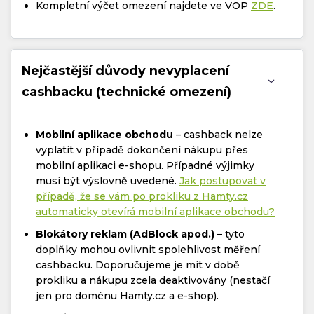
Kompletní výčet omezení najdete ve VOP
ZDE
.
Nejčastější důvody nevyplacení
cashbacku (technické omezení)
Mobilní aplikace obchodu
– cashback nelze
vyplatit v případě dokončení nákupu přes
mobilní aplikaci e-shopu. Případné výjimky
musí být výslovně uvedené.
Jak postupovat v
případě, že se vám po prokliku z Hamty.cz
automaticky otevírá mobilní aplikace obchodu?
Blokátory reklam (AdBlock apod.)
– tyto
doplňky mohou ovlivnit spolehlivost měření
cashbacku. Doporučujeme je mít v době
prokliku a nákupu zcela deaktivovány (nestačí
jen pro doménu Hamty.cz a e-shop).