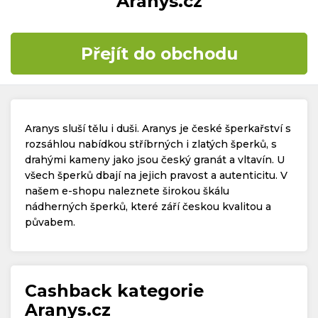
Aranys.cz
Časté dotazy
Přejít do obchodu
Kontakt
Aranys sluší tělu i duši. Aranys je české šperkařství s
rozsáhlou nabídkou stříbrných i zlatých šperků, s
drahými kameny jako jsou český granát a vltavín. U
všech šperků dbají na jejich pravost a autenticitu. V
Copyright © 2019 - 2026. Všechna práva vyhrazena.
našem e-shopu naleznete širokou škálu
nádherných šperků, které září českou kvalitou a
půvabem.
Cashback kategorie
Aranys.cz