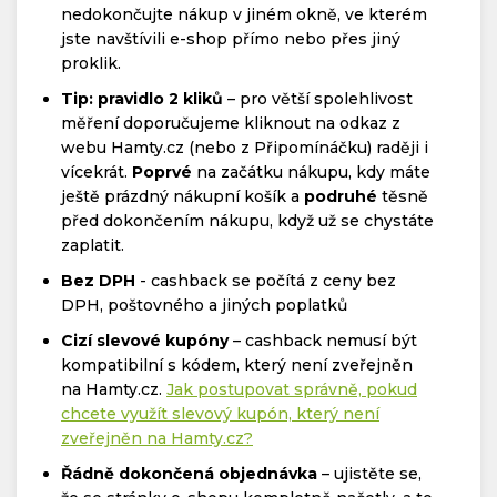
nedokončujte nákup v jiném okně, ve kterém
jste navštívili e-shop přímo nebo přes jiný
proklik.
Tip: pravidlo 2 kliků
– pro větší spolehlivost
měření doporučujeme kliknout na odkaz z
webu Hamty.cz (nebo z Připomínáčku) raději i
vícekrát.
Poprvé
na začátku nákupu, kdy máte
ještě prázdný nákupní košík a
podruhé
těsně
před dokončením nákupu, když už se chystáte
zaplatit.
Bez DPH
- cashback se počítá z ceny bez
DPH, poštovného a jiných poplatků
Cizí slevové kupóny
– cashback nemusí být
kompatibilní s kódem, který není zveřejněn
na Hamty.cz.
Jak postupovat správně, pokud
chcete využít slevový kupón, který není
zveřejněn na Hamty.cz?
Řádně dokončená objednávka
– ujistěte se,