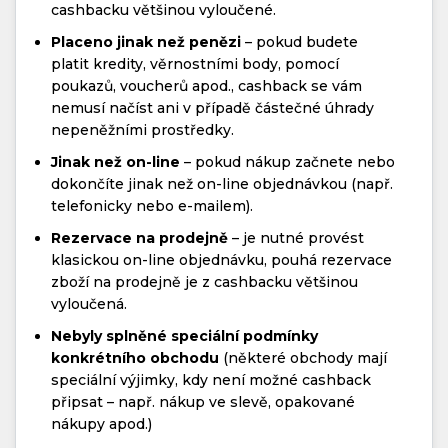
cashbacku většinou vyloučené.
Placeno jinak než penězi
– pokud budete
platit kredity, věrnostními body, pomocí
poukazů, voucherů apod., cashback se vám
nemusí načíst ani v případě částečné úhrady
nepeněžními prostředky.
Jinak než on-line
– pokud nákup začnete nebo
dokončíte jinak než on-line objednávkou (např.
telefonicky nebo e-mailem).
Rezervace na prodejně
– je nutné provést
klasickou on-line objednávku, pouhá rezervace
zboží na prodejně je z cashbacku většinou
vyloučená.
Nebyly splněné speciální podmínky
konkrétního obchodu
(některé obchody mají
speciální výjimky, kdy není možné cashback
připsat – např. nákup ve slevě, opakované
nákupy apod.)