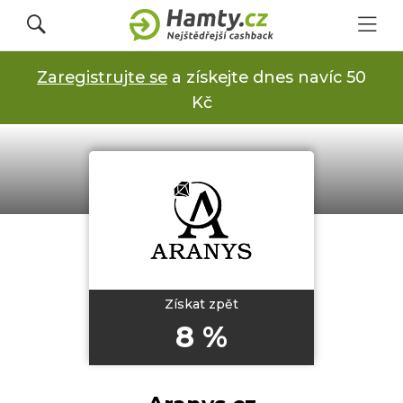
Zaregistrujte se
a získejte dnes navíc 50
Přihlásit se
Kč
Registrovat
Obchody
Kupóny a slevy
Získat zpět
8 %
Jak to funguje
Dárkové karty s cashbackem