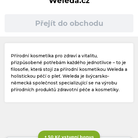
Weleda.cz
Časté dotazy
Přejít do obchodu
Kontakt
Přírodní kosmetika pro zdraví a vitalitu,
přizpůsobené potřebám každého jednotlivce – to je
filosofie, která stojí za přírodní kosmetikou Weleda a
holistickou péčí o pleť. Weleda je švýcarsko-
Copyright © 2019 - 2026. Všechna práva vyhrazena.
německá společnost specializující se na výrobu
přírodních produktů zdravotní péče a kosmetiky.
+ 50 Kč vstupní bonus