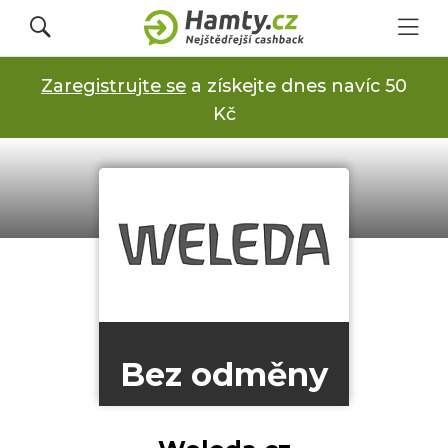
Zaregistrujte se
a získejte dnes navíc 50
Přihlásit se
Kč
Registrovat
Obchody
Kupóny a slevy
Bez odměny
Jak to funguje
Dárkové karty s cashbackem