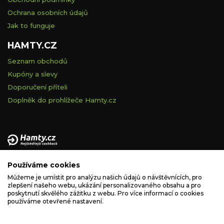
Ochrana osobních údajů
Jak to funguje
HAMTY.CZ
Seznam obchodů
Kupóny a slevy
Doporučení příteli
Doplněk do prohlížeče Hamty.cz
Provozovatelem tohoto serveru je VELVET VISION s.r.o., se
Používáme cookies
sídlem Na vápence 2885/2a, 130 00 Praha 3, IČ: 05228972,
zapsaná v obchodním rejstříku vedeném Městským soudem v
Můžeme je umístit pro analýzu našich údajů o návštěvnících, pro
zlepšení našeho webu, ukázání personalizovaného obsahu a pro
Praze, spisová značka C 260335.
poskytnutí skvělého zážitku z webu. Pro více informací o cookies
používáme otevřené nastavení.
podpora@hamty.cz