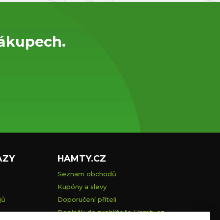
nákupech.
AZY
HAMTY.CZ
Seznam obchodů
Kupóny a slevy
jů
Doporučení příteli
Doplněk do prohlížeče Hamty.cz