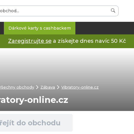
Dárkové karty s cashbackem
Zaregistrujte se
a získejte dnes navíc 50 Kč
Všechny obchody
Zábava
Vibratory-online.cz
ratory-online.cz
řejít do obchodu