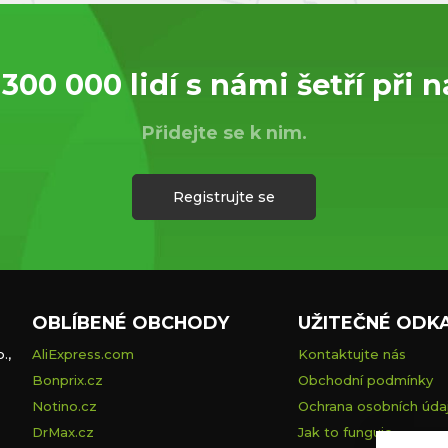
 300 000 lidí s námi šetří při 
Přidejte se k nim.
Registrujte se
OBLÍBENÉ OBCHODY
UŽITEČNÉ ODK
.,
AliExpress.com
Kontaktujte nás
Bonprix.cz
Obchodní podmínky
Notino.cz
Ochrana osobních úda
DrMax.cz
Jak to funguje