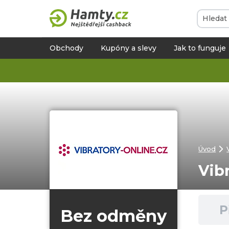
Obchody
Kupóny a slevy
Jak to funguje
Úvod
Vib
P
Bez odměny