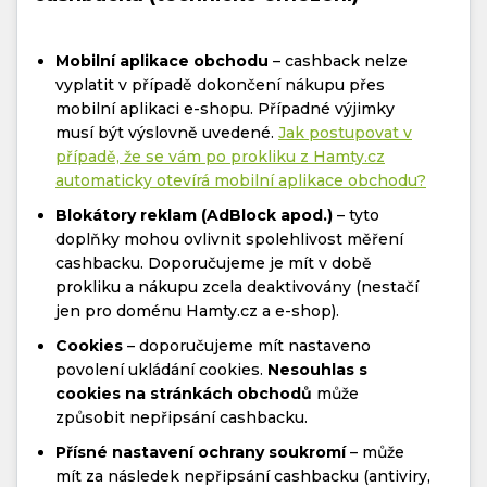
Mobilní aplikace obchodu
– cashback nelze
vyplatit v případě dokončení nákupu přes
mobilní aplikaci e-shopu. Případné výjimky
musí být výslovně uvedené.
Jak postupovat v
případě, že se vám po prokliku z Hamty.cz
automaticky otevírá mobilní aplikace obchodu?
Blokátory reklam (AdBlock apod.)
– tyto
doplňky mohou ovlivnit spolehlivost měření
cashbacku. Doporučujeme je mít v době
prokliku a nákupu zcela deaktivovány (nestačí
jen pro doménu Hamty.cz a e-shop).
Cookies
– doporučujeme mít nastaveno
povolení ukládání cookies.
Nesouhlas s
cookies na stránkách obchodů
může
způsobit nepřipsání cashbacku.
Přísné nastavení ochrany soukromí
– může
mít za následek nepřipsání cashbacku (antiviry,