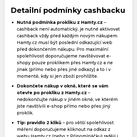
Detailní podmínky cashbacku
Nutná podmínka prokliku z Hamty.cz
–
cashback není automatický, je nutné aktivovat
cashback vždy před každým novým nákupem.
Hamty.cz musí být poslední odkazující web
před dokončením nákupu. Pro maximální
spolehlivost doporučujeme navštěvovat e-
shopy pouze proklikem přes Hamty.cz a ne
jinak (přímo nebo přes jiné odkazy) a to i v
momentě, kdy si jen zboží prohlížíte.
Dokončete nákup v okně, které se vám
otevře po prokliku z Hamty.cz
–
nedokončujte nákup v jiném okně, ve kterém
jste navštívili e-shop přímo nebo přes jiný
proklik.
Tip: pravidlo 2 kliků
– pro větší spolehlivost
měření doporučujeme kliknout na odkaz z
webu Hamty.cz (nebo z Připomínáčku) raději i