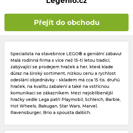
Legenio.cz
Časté dotazy
Přejít do obchodu
Kontakt
Specialista na stavebnice LEGO® a geniální zábavu!
Malá rodinná firma s více než 15-ti letou tradicí,
zabývající se prodejem hraček a her, která klade
důraz na široký sortiment, nízkou cenu a rychlost
Copyright © 2019 - 2026. Všechna práva vyhrazena.
odeslání objednávky - skladem má cca 15 tis. druhů
hraček, na kvalitu zabalení a také na vstřícnou
komunikaci se zákazníkem. Mezi nejoblíbenější
hračky vedle Lega patří Playmobil, Schleich, Barbie,
Hot Wheels, Bakugan, Star Wars, Marvel,
Ravensburger, Brio a spousta dalších.