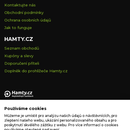
Kontaktujte nás
Obchodní podmínky
Ochrana osobních údajů
Jak to funguje
HAMTY.CZ
Seznam obchodů
Kupóny a slevy
Doporučení příteli
Doplněk do prohlížeče Hamty.cz
Provozovatelem tohoto serveru je VELVET VISION s.r.o., se
Používáme cookies
sídlem Na vápence 2885/2a, 130 00 Praha 3, IČ: 05228972,
zapsaná v obchodním rejstříku vedeném Městským soudem v
Můžeme je umístit pro analýzu našich údajů o návštěvnících, pro
zlepšení našeho webu, ukázání personalizovaného obsahu a pro
Praze, spisová značka C 260335.
poskytnutí skvělého zážitku z webu. Pro více informací o cookies
používáme otevřené nastavení.