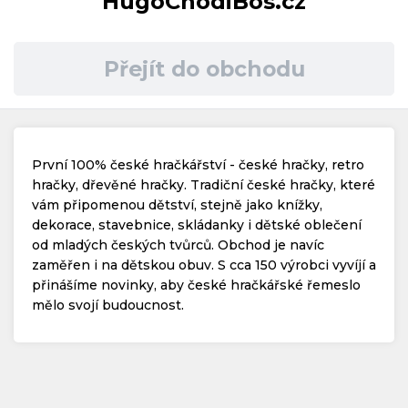
HugoChodiBos.cz
Časté dotazy
Přejít do obchodu
Kontakt
První 100% české hračkářství - české hračky, retro
hračky, dřevěné hračky. Tradiční české hračky, které
vám připomenou dětství, stejně jako knížky,
dekorace, stavebnice, skládanky i dětské oblečení
Copyright © 2019 - 2026. Všechna práva vyhrazena.
od mladých českých tvůrců. Obchod je navíc
zaměřen i na dětskou obuv. S cca 150 výrobci vyvíjí a
přinášíme novinky, aby české hračkářské řemeslo
mělo svojí budoucnost.