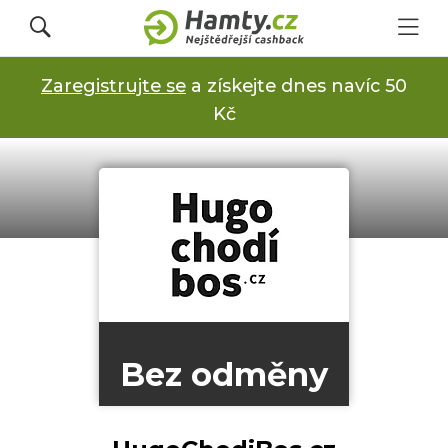
Zaregistrujte se
a získejte dnes navíc 50
Přihlásit se
Kč
Registrovat
Obchody
Kupóny a slevy
Bez odměny
Jak to funguje
Dárkové karty s cashbackem