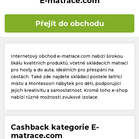
E-matrace.com
Časté dotazy
Přejít do obchodu
Kontakt
Internetový obchod e-matrace.com nabízí širokou
škálu kvalitních produktů, včetně skládacích matrací
pro hosty a do auta, ideálních pro přespání na
cestách. Také zde najdete skládací postele šetřící
Copyright © 2019 - 2026. Všechna práva vyhrazena.
místo a Montessori nábytek pro děti, podporující
jejich kreativitu a samostatnost. Kromě toho e-shop
nabízí různé možnosti zvukové izolace.
Cashback kategorie E-
matrace.com