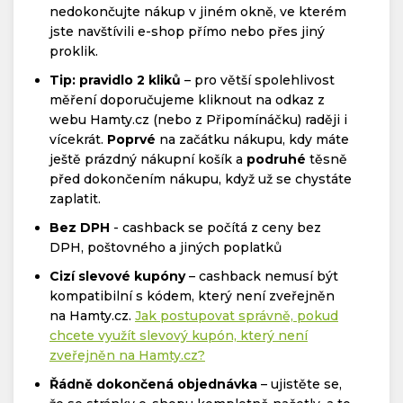
nedokončujte nákup v jiném okně, ve kterém
jste navštívili e-shop přímo nebo přes jiný
proklik.
Tip: pravidlo 2 kliků
– pro větší spolehlivost
měření doporučujeme kliknout na odkaz z
webu Hamty.cz (nebo z Připomínáčku) raději i
vícekrát.
Poprvé
na začátku nákupu, kdy máte
ještě prázdný nákupní košík a
podruhé
těsně
před dokončením nákupu, když už se chystáte
zaplatit.
Bez DPH
- cashback se počítá z ceny bez
DPH, poštovného a jiných poplatků
Cizí slevové kupóny
– cashback nemusí být
kompatibilní s kódem, který není zveřejněn
na Hamty.cz.
Jak postupovat správně, pokud
chcete využít slevový kupón, který není
zveřejněn na Hamty.cz?
Řádně dokončená objednávka
– ujistěte se,