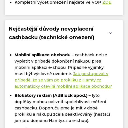
Kompletní výčet omezení najdete ve VOP
ZDE
.
Nejčastější důvody nevyplacení
cashbacku (technické omezení)
Mobilní aplikace obchodu
– cashback nelze
vyplatit v případě dokončení nákupu přes
mobilní aplikaci e-shopu. Případné výjimky
musí být výslovně uvedené.
Jak postupovat v
případě, že se vám po prokliku z Hamty.cz
automaticky otevírá mobilní aplikace obchodu?
Blokátory reklam (AdBlock apod.)
– tyto
doplňky mohou ovlivnit spolehlivost měření
cashbacku. Doporučujeme je mít v době
prokliku a nákupu zcela deaktivovány (nestačí
jen pro doménu Hamty.cz a e-shop).