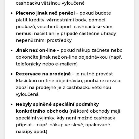
cashbacku většinou vyloučené.
Placeno jinak než penězi
– pokud budete
platit kredity, věrnostními body, pomocí
poukazů, voucherů apod., cashback se vám
nemusí načíst ani v případě částečné úhrady
nepeněžními prostředky.
Jinak než on-line
– pokud nákup začnete nebo
dokončíte jinak než on-line objednávkou (např.
telefonicky nebo e-mailem).
Rezervace na prodejně
– je nutné provést
klasickou on-line objednávku, pouhá rezervace
zboží na prodejně je z cashbacku většinou
vyloučená.
Nebyly splněné speciální podmínky
konkrétního obchodu
(některé obchody mají
speciální výjimky, kdy není možné cashback
připsat – např. nákup ve slevě, opakované
nákupy apod.)