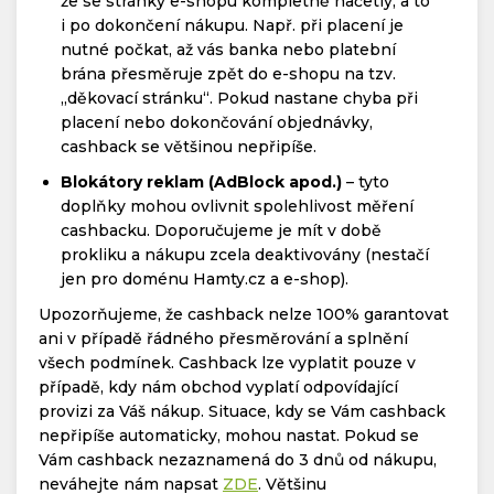
že se stránky e-shopu kompletně načetly, a to
i po dokončení nákupu. Např. při placení je
nutné počkat, až vás banka nebo platební
brána přesměruje zpět do e-shopu na tzv.
„děkovací stránku“. Pokud nastane chyba při
placení nebo dokončování objednávky,
cashback se většinou nepřipíše.
Blokátory reklam (AdBlock apod.)
– tyto
doplňky mohou ovlivnit spolehlivost měření
cashbacku. Doporučujeme je mít v době
prokliku a nákupu zcela deaktivovány (nestačí
jen pro doménu Hamty.cz a e-shop).
Upozorňujeme, že cashback nelze 100% garantovat
ani v případě řádného přesměrování a splnění
všech podmínek. Cashback lze vyplatit pouze v
případě, kdy nám obchod vyplatí odpovídající
provizi za Váš nákup. Situace, kdy se Vám cashback
nepřipíše automaticky, mohou nastat. Pokud se
Vám cashback nezaznamená do 3 dnů od nákupu,
neváhejte nám napsat
ZDE
. Většinu