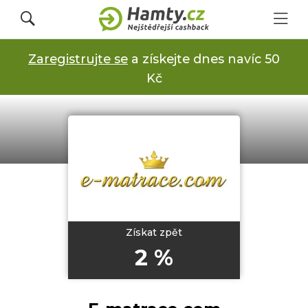
Zaregistrujte se
a získejte dnes navíc 50
Přihlásit se
Kč
Registrovat
Obchody
Kupóny a slevy
Získat zpět
2 %
Jak to funguje
Dárkové karty s cashbackem