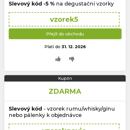
Slevový kód
-5 %
na degustační vzorky
vzorek5
Přejít do obchodu
Platí do
31. 12. 2026
Kupón
ZDARMA
Slevový kód
- vzorek rumu/whisky/ginu
nebo pálenky k objednávce