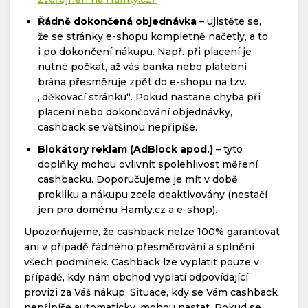
Řádně dokončená objednávka
– ujistěte se,
že se stránky e-shopu kompletně načetly, a to
i po dokončení nákupu. Např. při placení je
nutné počkat, až vás banka nebo platební
brána přesměruje zpět do e-shopu na tzv.
„děkovací stránku“. Pokud nastane chyba při
placení nebo dokončování objednávky,
cashback se většinou nepřipíše.
Blokátory reklam (AdBlock apod.)
– tyto
doplňky mohou ovlivnit spolehlivost měření
cashbacku. Doporučujeme je mít v době
prokliku a nákupu zcela deaktivovány (nestačí
jen pro doménu Hamty.cz a e-shop).
Upozorňujeme, že cashback nelze 100% garantovat
ani v případě řádného přesměrování a splnění
všech podmínek. Cashback lze vyplatit pouze v
případě, kdy nám obchod vyplatí odpovídající
provizi za Váš nákup. Situace, kdy se Vám cashback
nepřipíše automaticky, mohou nastat. Pokud se