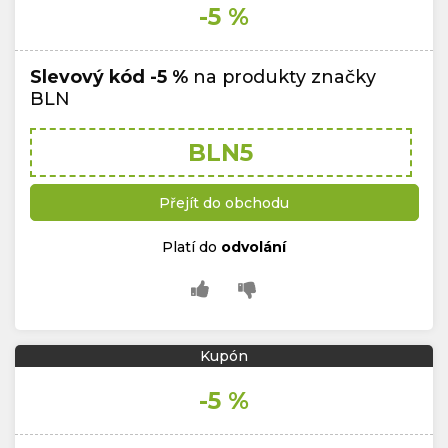
-5 %
Slevový kód
-5 %
na produkty značky
BLN
BLN5
Přejít do obchodu
Platí do
odvolání
Kupón
-5 %