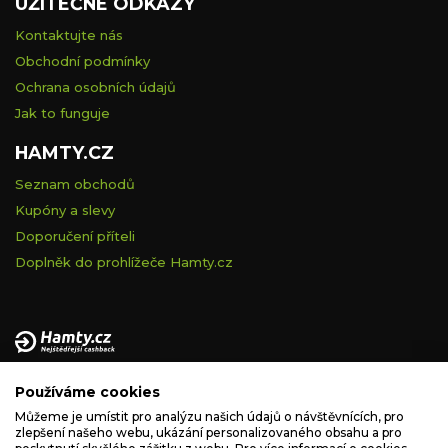
UŽITEČNÉ ODKAZY
Kontaktujte nás
Obchodní podmínky
Ochrana osobních údajů
Jak to funguje
HAMTY.CZ
Seznam obchodů
Kupóny a slevy
Doporučení příteli
Doplněk do prohlížeče Hamty.cz
Provozovatelem tohoto serveru je VELVET VISION s.r.o., se
Používáme cookies
sídlem Na vápence 2885/2a, 130 00 Praha 3, IČ: 05228972,
zapsaná v obchodním rejstříku vedeném Městským soudem v
Můžeme je umístit pro analýzu našich údajů o návštěvnících, pro
zlepšení našeho webu, ukázání personalizovaného obsahu a pro
Praze, spisová značka C 260335.