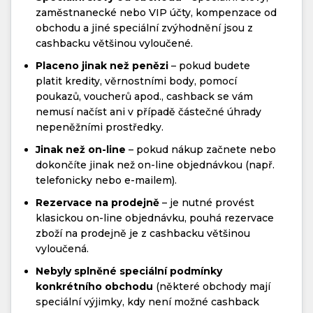
zaměstnanecké nebo VIP účty, kompenzace od
obchodu a jiné speciální zvýhodnění jsou z
cashbacku většinou vyloučené.
Placeno jinak než penězi
– pokud budete
platit kredity, věrnostními body, pomocí
poukazů, voucherů apod., cashback se vám
nemusí načíst ani v případě částečné úhrady
nepeněžními prostředky.
Jinak než on-line
– pokud nákup začnete nebo
dokončíte jinak než on-line objednávkou (např.
telefonicky nebo e-mailem).
Rezervace na prodejně
– je nutné provést
klasickou on-line objednávku, pouhá rezervace
zboží na prodejně je z cashbacku většinou
vyloučená.
Nebyly splněné speciální podmínky
konkrétního obchodu
(některé obchody mají
speciální výjimky, kdy není možné cashback