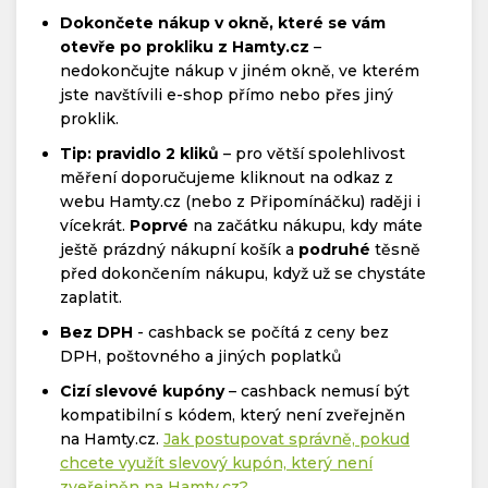
Dokončete nákup v okně, které se vám
otevře po prokliku z Hamty.cz
–
nedokončujte nákup v jiném okně, ve kterém
jste navštívili e-shop přímo nebo přes jiný
proklik.
Tip: pravidlo 2 kliků
– pro větší spolehlivost
měření doporučujeme kliknout na odkaz z
webu Hamty.cz (nebo z Připomínáčku) raději i
vícekrát.
Poprvé
na začátku nákupu, kdy máte
ještě prázdný nákupní košík a
podruhé
těsně
před dokončením nákupu, když už se chystáte
zaplatit.
Bez DPH
- cashback se počítá z ceny bez
DPH, poštovného a jiných poplatků
Cizí slevové kupóny
– cashback nemusí být
kompatibilní s kódem, který není zveřejněn
na Hamty.cz.
Jak postupovat správně, pokud
chcete využít slevový kupón, který není
zveřejněn na Hamty.cz?