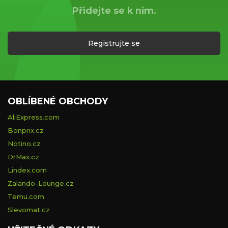
Přidejte se k nim.
Registrujte se
OBLÍBENÉ OBCHODY
AliExpress.com
Bonprix.cz
Notino.cz
DrMax.cz
Lindex.com
Zalando-Lounge.cz
Temu.com
Slevomat.cz