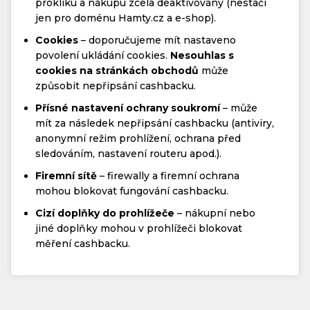
prokliku a nákupu zcela deaktivovány (nestačí
jen pro doménu Hamty.cz a e-shop).
Cookies
– doporučujeme mít nastaveno
povolení ukládání cookies.
Nesouhlas s
cookies na stránkách obchodů
může
způsobit nepřipsání cashbacku.
Přísné nastavení ochrany soukromí
– může
mít za následek nepřipsání cashbacku (antiviry,
anonymní režim prohlížení, ochrana před
sledováním, nastavení routeru apod.).
Firemní sítě
– firewally a firemní ochrana
mohou blokovat fungování cashbacku.
Cizí doplňky do prohlížeče
– nákupní nebo
jiné doplňky mohou v prohlížeči blokovat
měření cashbacku.