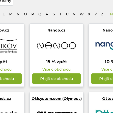
 karty
N
L
M
N
O
P
Q
R
S
T
U
V
W
X
Y
Z
ov.cz
Nanoo.cz
Nano
pět
15 % zpět
10 
bchodu
Více o obchodu
Více 
 obchodu
Přejít do obchodu
Přejít 
ads.cz
OMsystem.com (Olympus)
Otto