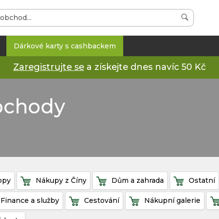
Dárkové karty s cashbackem
Zaregistrujte se
a získejte dnes navíc 50 Kč
obchody
opy
Nákupy z Číny
Dům a zahrada
Ostatní
Finance a služby
Cestování
Nákupní galerie