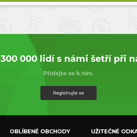
 300 000 lidí s námi šetří při 
Přidejte se k nim.
Registrujte se
OBLÍBENÉ OBCHODY
UŽITEČNÉ ODK