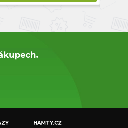
nákupech.
AZY
HAMTY.CZ