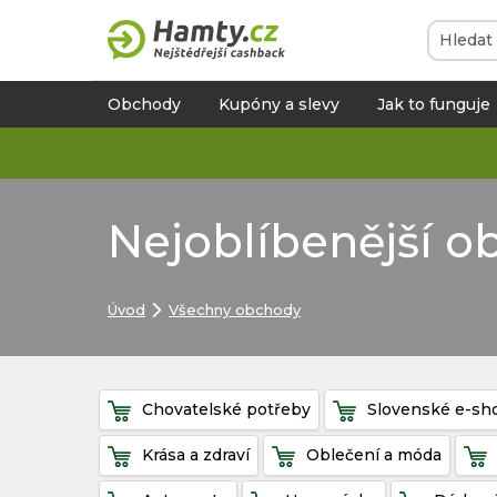
Obchody
Kupóny a slevy
Jak to funguje
Nejoblíbenější 
Úvod
Všechny obchody
Chovatelské potřeby
Slovenské e-sh
Krása a zdraví
Oblečení a móda