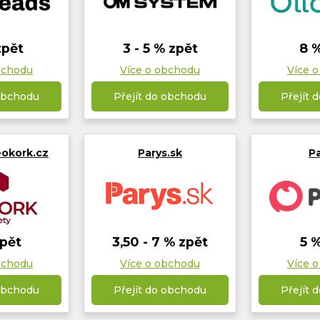
zpět
3 - 5 % zpět
8 
bchodu
Více o obchodu
Více 
 obchodu
Přejít do obchodu
Přejít 
okork.cz
Parys.sk
P
pět
3,50 - 7 % zpět
5 
bchodu
Více o obchodu
Více 
 obchodu
Přejít do obchodu
Přejít 