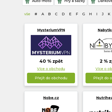
Auto-moto
Hry a sázky
Dárkové
vše
#
A
B
C
D
E
F
G
H
I
J
K
MysteriumVPN
Nabytk
40 % zpět
2 % z
Více o obchodu
Více o o
Přejít do obchodu
Přejít do
Nobe.cz
Nutrihe