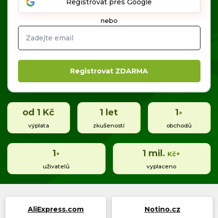
Registrovat přes Google
nebo
Časté dotazy
Kontakt
od 1 Kč
1
let
1
+
Copyright © 2019 - 2026. Všechna práva vyhrazena.
výplata
zkušeností
obchodů
1
1
mil.
+
Kč+
uživatelů
vyplaceno
AliExpress.com
Notino.cz