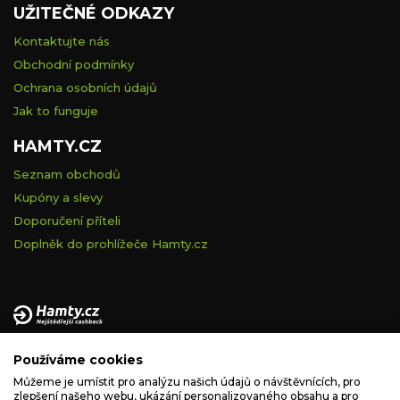
UŽITEČNÉ ODKAZY
Kontaktujte nás
Obchodní podmínky
Ochrana osobních údajů
Jak to funguje
HAMTY.CZ
Seznam obchodů
Kupóny a slevy
Doporučení příteli
Doplněk do prohlížeče Hamty.cz
Provozovatelem tohoto serveru je VELVET VISION s.r.o., se
Používáme cookies
sídlem Na vápence 2885/2a, 130 00 Praha 3, IČ: 05228972,
zapsaná v obchodním rejstříku vedeném Městským soudem v
Můžeme je umístit pro analýzu našich údajů o návštěvnících, pro
zlepšení našeho webu, ukázání personalizovaného obsahu a pro
Praze, spisová značka C 260335.