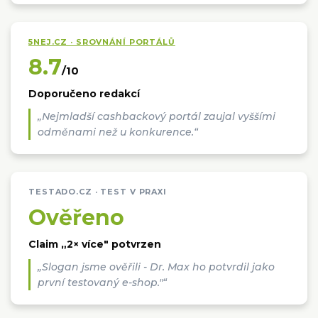
5NEJ.CZ · SROVNÁNÍ PORTÁLŮ
8.7
/10
Doporučeno redakcí
„Nejmladší cashbackový portál zaujal vyššími
odměnami než u konkurence.“
TESTADO.CZ · TEST V PRAXI
Ověřeno
Claim „2× více" potvrzen
„Slogan jsme ověřili - Dr. Max ho potvrdil jako
první testovaný e-shop."“