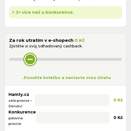
= 2× více než u konkurence.
Za rok utratím v e-shopech
0 Kč
Zjistěte si svůj odhadovaný cashback.
→
Posuňte kolečko a nastavte svou útratu
Hamty.cz
0 Kč
celá provize –
členství
Konkurence
0 Kč
polovina
provize