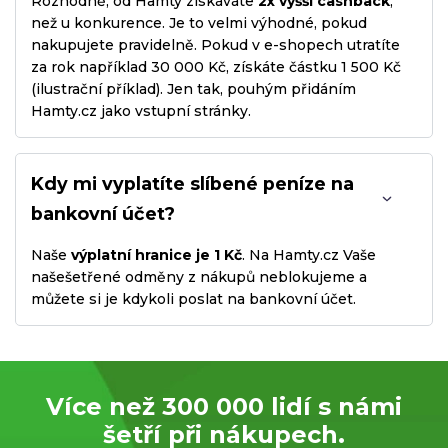
Rozhodně, od Hamty získáváte
2x vyšší cashback
,
než u konkurence. Je to velmi výhodné, pokud
nakupujete pravidelně. Pokud v e-shopech utratíte
za rok například 30 000 Kč, získáte částku 1 500 Kč
(ilustrační příklad). Jen tak, pouhým přidáním
Hamty.cz jako vstupní stránky.
Kdy mi vyplatíte slíbené peníze na
bankovní účet?
Naše
výplatní hranice je 1 Kč
. Na Hamty.cz Vaše
našešetřené odměny z nákupů neblokujeme a
můžete si je kdykoli poslat na bankovní účet.
Více než 300 000 lidí s námi
šetří při nákupech.