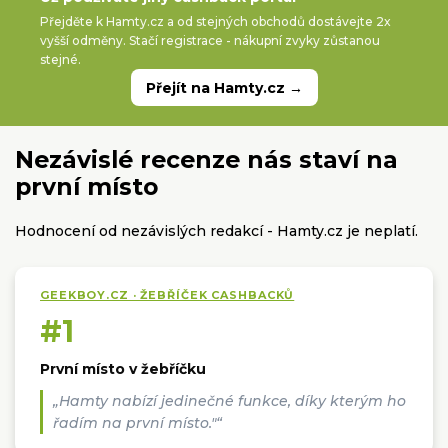
Přejděte k Hamty.cz a od stejných obchodů dostávejte 2x
vyšší odměny. Stačí registrace - nákupní zvyky zůstanou
stejné.
Přejít na Hamty.cz →
Nezávislé recenze nás staví na
první místo
Hodnocení od nezávislých redakcí - Hamty.cz je neplatí.
GEEKBOY.CZ · ŽEBŘÍČEK CASHBACKŮ
#1
První místo v žebříčku
„Hamty nabízí jedinečné funkce, díky kterým ho
řadím na první místo."“