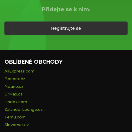
Přidejte se k nim.
Registrujte se
OBLÍBENÉ OBCHODY
AliExpress.com
Bonprix.cz
Notino.cz
DrMax.cz
Lindex.com
Zalando-Lounge.cz
Temu.com
Slevomat.cz