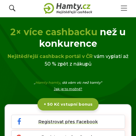
2× více cashbacku
než u
Přihlásit se
konkurence
Registrovat
Nejštědřejší cashback portál v ČR
vám vyplatí až
50 % zpět z nákupů
Obchody
„
Hamty hamty
, dá vám víc než tamty“
Jak je to možné?
Kupóny a slevy
+ 50 Kč vstupní bonus
Jak to funguje
Registrovat přes Facebook
Dárkové karty s cashbackem